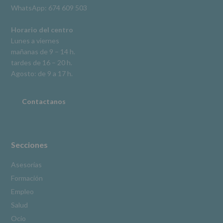
derechos,
WhatsApp: 674 609 503
según
se
explica
Horario del centro
en
Lunes a viernes
la
mañanas de 9 – 14 h.
información
tardes de 16 – 20 h.
adicional.
Información
Agosto: de 9 a 17 h.
adicional
:
Puede
consultar
Contactanos
el
apartado
Aquí
Protegemos
tus
Secciones
Datos
de
Asesorías
nuestra
Formación
página
web:
Empleo
www.alcobendas.org
Salud
*
Ocio