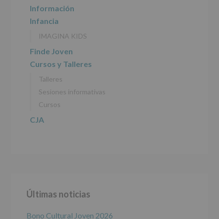
INFORMACIÓN
Información
SOBRE
Infancia
PROTECCIÓN
DE
IMAGINA KIDS
DATOS
(REGLAMENTO
Finde Joven
EUROPEO
Cursos y Talleres
2016/679
de
Talleres
27
abril
Sesiones informativas
de
Cursos
2016)
CJA
Responsable
:
AYUNTAMIENTO
DE
ALCOBENDAS.
Finalidad
:
Información
actividades
y
Últimas noticias
programas
participativos
para
Bono Cultural Joven 2026