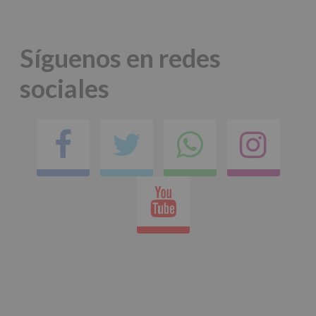
*
Obligatorio
Síguenos en redes
sociales
Facebook
Twitter
Comparti
Ins
en
Youtube
whatsap