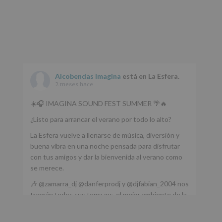
Alcobendas Imagina
está en La Esfera.
2 meses hace
☀️🎧 IMAGINA SOUND FEST SUMMER 🌴🔥
¿Listo para arrancar el verano por todo lo alto?
La Esfera vuelve a llenarse de música, diversión y
buena vibra en una noche pensada para disfrutar
con tus amigos y dar la bienvenida al verano como
se merece.
🎶 @zamarra_dj @danferprodj y @djfabian_2004 nos
traerán todos sus temazos, el mejor ambiente de la
ciudad y un plan que no te puedes perder.
🌅 Porque este
...
Ver más