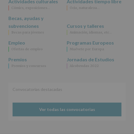
Actividades culturales
Actividades tiempo libre
como
Cómics, exposiciones…
Ocio, naturaleza…
otros
derechos,
Becas, ayudas y
según
se
subvenciones
Cursos y talleres
explica
Becas para jóvenes
Animación, idiomas, etc…
en
la
Empleo
Programas Europeos
información
Ofertas de empleo
Muévete por Europa
adicional.
Información
Premios
Jornadas de Estudios
adicional
:
Premios y concursos
Alcobendas 2022
Puede
consultar
el
apartado
Aquí
Convocatorias destacadas
Protegemos
tus
Datos
Ver todas las convocatorias
de
nuestra
página
web:
www.alcobendas.org