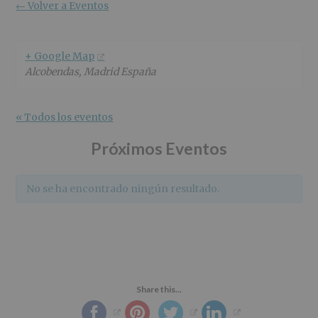
r
n
l
← Volver a Eventos
i
c
p
n
i
r
c
p
i
+ Google Map
i
a
n
Alcobendas
,
Madrid
España
p
l
c
a
i
l
p
« Todos los eventos
a
l
Próximos Eventos
No se ha encontrado ningún resultado.
Share this...