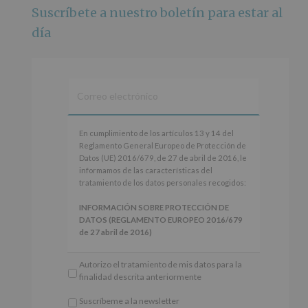
Suscríbete a nuestro boletín para estar al
Foto
día
Ver en Facebook
·
Compartir
Alcobendas Imagina
está en Recinto
Ferial De Alcobendas.
3 meses hace
IMAGINA SOUND SAN ISDRO
En
En cumplimiento de los artículos 13 y 14 del
cumplimiento
Reglamento General Europeo de Protección de
Esta noche la Zona Joven saltará a ritmo de
de
Datos (UE) 2016/679, de 27 de abril de 2016, le
@s.hidalgo.v y @joel_jowe
los
informamos de las características del
artículos
tratamiento de los datos personales recogidos:
Dos fantásticas novedades para disfrutar sin parar.
13
y
INFORMACIÓN SOBRE PROTECCIÓN DE
📍 Zona Joven
14
DATOS (REGLAMENTO EUROPEO 2016/679
🎫 Entrada libre hasta completar aforo
del
de 27 abril de 2016)
Reglamento
#alcobendas
#imaginasound
#SanIsidro2026
General
Responsable
: AYUNTAMIENTO DE
Autorizo el tratamiento de mis datos para la
Europeo
ALCOBENDAS.
Foto
finalidad descrita anteriormente
de
Finalidad
: Información actividades y programas
Protección
Ver en Facebook
·
Compartir
participativos para jóvenes.
Suscríbeme a la newsletter
de
Legitimación
: Consentimiento del interesado