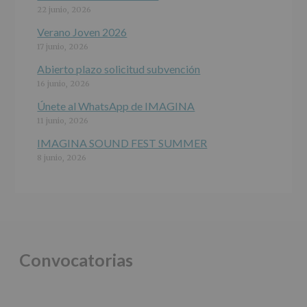
jóvenes.
22 junio, 2026
Legitimación
:
Consentimiento
Verano Joven 2026
del
17 junio, 2026
interesado
para
Abierto plazo solicitud subvención
este
16 junio, 2026
fin
específico.
Únete al WhatsApp de IMAGINA
Destinatarios
:
11 junio, 2026
No
se
IMAGINA SOUND FEST SUMMER
cederán
8 junio, 2026
datos
a
terceros,
salvo
obligación
legal.
Derechos:
De
Convocatorias
acceso,
rectificación,
supresión,
así