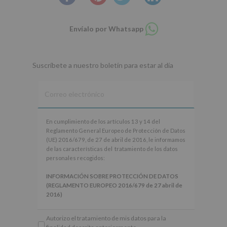
Compartir
Envíalo por Whatsapp
en
whatsapp
Suscríbete a nuestro boletín para estar al día
En
En cumplimiento de los artículos 13 y 14 del
cumplimiento
Reglamento General Europeo de Protección de Datos
de
(UE) 2016/679, de 27 de abril de 2016, le informamos
los
de las características del tratamiento de los datos
artículos
personales recogidos:
13
y
INFORMACIÓN SOBRE PROTECCIÓN DE DATOS
14
(REGLAMENTO EUROPEO 2016/679 de 27 abril de
del
2016)
Reglamento
General
Responsable
: AYUNTAMIENTO DE ALCOBENDAS.
Autorizo el tratamiento de mis datos para la
Europeo
Finalidad
: Información actividades y programas