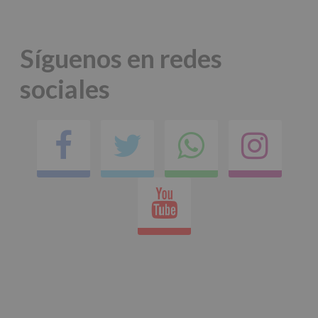
*
Obligatorio
Síguenos en redes
sociales
Facebook
Twitter
Comparti
Ins
en
Youtube
whatsap