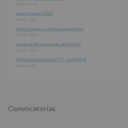
jóvenes.
22 junio, 2026
Legitimación
:
Consentimiento
Verano Joven 2026
del
17 junio, 2026
interesado
para
Abierto plazo solicitud subvención
este
16 junio, 2026
fin
específico.
Únete al WhatsApp de IMAGINA
Destinatarios
:
11 junio, 2026
No
se
IMAGINA SOUND FEST SUMMER
cederán
8 junio, 2026
datos
a
terceros,
salvo
obligación
legal.
Derechos:
De
Convocatorias
acceso,
rectificación,
supresión,
así