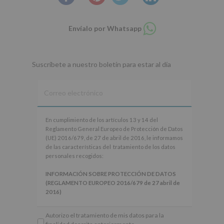
Compartir
Envíalo por Whatsapp
en
whatsapp
Suscríbete a nuestro boletín para estar al día
En
En cumplimiento de los artículos 13 y 14 del
cumplimiento
Reglamento General Europeo de Protección de Datos
de
(UE) 2016/679, de 27 de abril de 2016, le informamos
los
de las características del tratamiento de los datos
artículos
personales recogidos:
13
y
INFORMACIÓN SOBRE PROTECCIÓN DE DATOS
14
(REGLAMENTO EUROPEO 2016/679 de 27 abril de
del
2016)
Reglamento
General
Responsable
: AYUNTAMIENTO DE ALCOBENDAS.
Autorizo el tratamiento de mis datos para la
Europeo
Finalidad
: Información actividades y programas