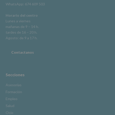
derechos,
WhatsApp: 674 609 503
según
se
explica
Horario del centro
en
Lunes a viernes
la
mañanas de 9 – 14 h.
información
tardes de 16 – 20 h.
adicional.
Información
Agosto: de 9 a 17 h.
adicional
:
Puede
consultar
Contactanos
el
apartado
Aquí
Protegemos
tus
Secciones
Datos
de
Asesorías
nuestra
Formación
página
web:
Empleo
www.alcobendas.org
Salud
*
Ocio