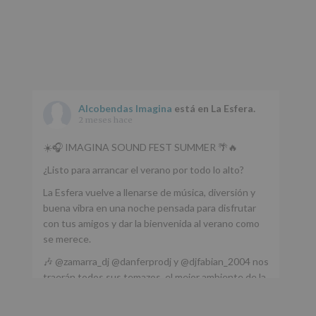
Alcobendas Imagina
está en La Esfera.
2 meses hace
☀️🎧 IMAGINA SOUND FEST SUMMER 🌴🔥
¿Listo para arrancar el verano por todo lo alto?
La Esfera vuelve a llenarse de música, diversión y
buena vibra en una noche pensada para disfrutar
con tus amigos y dar la bienvenida al verano como
se merece.
🎶 @zamarra_dj @danferprodj y @djfabian_2004 nos
traerán todos sus temazos, el mejor ambiente de la
ciudad y un plan que no te puedes perder.
🌅 Porque este
...
Ver más