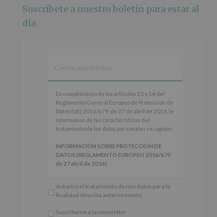
Suscríbete a nuestro boletín para estar al
Foto
día
Ver en Facebook
·
Compartir
Alcobendas Imagina
está en Recinto
Ferial De Alcobendas.
3 meses hace
IMAGINA SOUND SAN ISDRO
En
En cumplimiento de los artículos 13 y 14 del
cumplimiento
Reglamento General Europeo de Protección de
Esta noche la Zona Joven saltará a ritmo de
de
Datos (UE) 2016/679, de 27 de abril de 2016, le
@s.hidalgo.v y @joel_jowe
los
informamos de las características del
artículos
tratamiento de los datos personales recogidos:
Dos fantásticas novedades para disfrutar sin parar.
13
y
INFORMACIÓN SOBRE PROTECCIÓN DE
📍 Zona Joven
14
DATOS (REGLAMENTO EUROPEO 2016/679
🎫 Entrada libre hasta completar aforo
del
de 27 abril de 2016)
Reglamento
#alcobendas
#imaginasound
#SanIsidro2026
General
Responsable
: AYUNTAMIENTO DE
Autorizo el tratamiento de mis datos para la
Europeo
ALCOBENDAS.
Foto
finalidad descrita anteriormente
de
Finalidad
: Información actividades y programas
Protección
Ver en Facebook
·
Compartir
participativos para jóvenes.
Suscríbeme a la newsletter
de
Legitimación
: Consentimiento del interesado