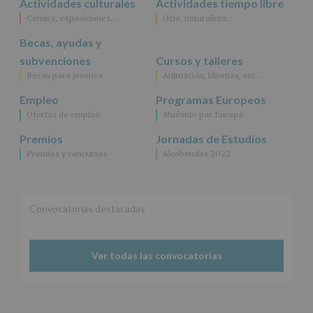
Actividades culturales
Actividades tiempo libre
como
Cómics, exposiciones…
Ocio, naturaleza…
otros
derechos,
Becas, ayudas y
según
se
subvenciones
Cursos y talleres
explica
Becas para jóvenes
Animación, idiomas, etc…
en
la
Empleo
Programas Europeos
información
Ofertas de empleo
Muévete por Europa
adicional.
Información
Premios
Jornadas de Estudios
adicional
:
Premios y concursos
Alcobendas 2022
Puede
consultar
el
apartado
Aquí
Convocatorias destacadas
Protegemos
tus
Datos
Ver todas las convocatorias
de
nuestra
página
web:
www.alcobendas.org