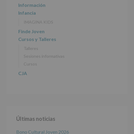
INFORMACIÓN
Información
SOBRE
Infancia
PROTECCIÓN
DE
IMAGINA KIDS
DATOS
(REGLAMENTO
Finde Joven
EUROPEO
Cursos y Talleres
2016/679
de
Talleres
27
abril
Sesiones informativas
de
Cursos
2016)
CJA
Responsable
:
AYUNTAMIENTO
DE
ALCOBENDAS.
Finalidad
:
Información
actividades
y
Últimas noticias
programas
participativos
para
Bono Cultural Joven 2026