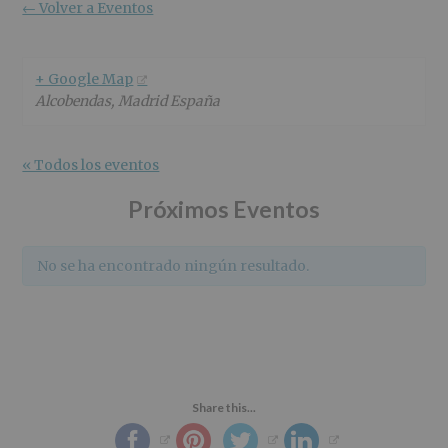
r
n
l
← Volver a Eventos
i
c
p
n
i
r
c
p
i
+ Google Map
i
a
n
Alcobendas
,
Madrid
España
p
l
c
a
i
l
p
« Todos los eventos
a
l
Próximos Eventos
No se ha encontrado ningún resultado.
Share this...