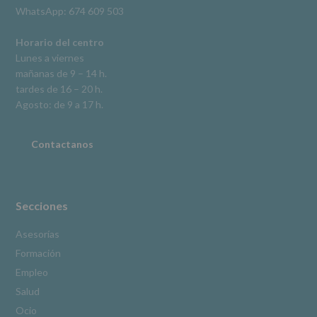
derechos,
WhatsApp: 674 609 503
según
se
explica
Horario del centro
en
Lunes a viernes
la
mañanas de 9 – 14 h.
información
tardes de 16 – 20 h.
adicional.
Información
Agosto: de 9 a 17 h.
adicional
:
Puede
consultar
Contactanos
el
apartado
Aquí
Protegemos
tus
Secciones
Datos
de
Asesorías
nuestra
Formación
página
web:
Empleo
www.alcobendas.org
Salud
*
Ocio