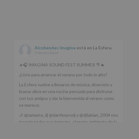
Alcobendas Imagina
está en La Esfera.
2 meses hace
☀️🎧 IMAGINA SOUND FEST SUMMER 🌴🔥
¿Listo para arrancar el verano por todo lo alto?
La Esfera vuelve a llenarse de música, diversión y
buena vibra en una noche pensada para disfrutar
con tus amigos y dar la bienvenida al verano como
se merece.
🎶 @zamarra_dj @danferprodj y @djfabian_2004 nos
traerán todos sus temazos, el mejor ambiente de la
ciudad y un plan que no te puedes perder.
🌅 Porque este
...
Ver más