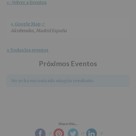
r
n
l
← Volver a Eventos
i
c
p
n
i
r
c
p
i
+ Google Map
i
a
n
Alcobendas
,
Madrid
España
p
l
c
a
i
l
p
« Todos los eventos
a
l
Próximos Eventos
No se ha encontrado ningún resultado.
Share this...