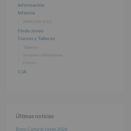
INFORMACIÓN
Información
SOBRE
Infancia
PROTECCIÓN
DE
IMAGINA KIDS
DATOS
(REGLAMENTO
Finde Joven
EUROPEO
Cursos y Talleres
2016/679
de
Talleres
27
abril
Sesiones informativas
de
Cursos
2016)
CJA
Responsable
:
AYUNTAMIENTO
DE
ALCOBENDAS.
Finalidad
:
Información
actividades
y
Últimas noticias
programas
participativos
para
Bono Cultural Joven 2026