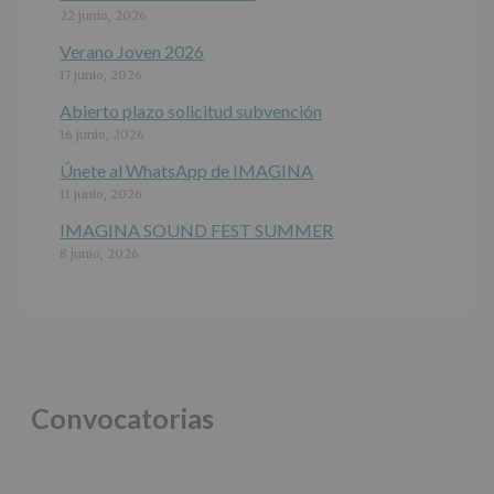
jóvenes.
22 junio, 2026
Legitimación
:
Consentimiento
Verano Joven 2026
del
17 junio, 2026
interesado
para
Abierto plazo solicitud subvención
este
16 junio, 2026
fin
específico.
Únete al WhatsApp de IMAGINA
Destinatarios
:
11 junio, 2026
No
se
IMAGINA SOUND FEST SUMMER
cederán
8 junio, 2026
datos
a
terceros,
salvo
obligación
legal.
Derechos:
De
Convocatorias
acceso,
rectificación,
supresión,
así