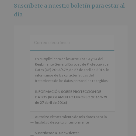
Suscríbete a nuestro boletín para estar al
Foto
día
Ver en Facebook
·
Compartir
Alcobendas Imagina
está en Recinto
Ferial De Alcobendas.
3 meses hace
IMAGINA SOUND SAN ISDRO
En
En cumplimiento de los artículos 13 y 14 del
cumplimiento
Reglamento General Europeo de Protección de
Esta noche la Zona Joven saltará a ritmo de
de
Datos (UE) 2016/679, de 27 de abril de 2016, le
@s.hidalgo.v y @joel_jowe
los
informamos de las características del
artículos
tratamiento de los datos personales recogidos:
Dos fantásticas novedades para disfrutar sin parar.
13
y
INFORMACIÓN SOBRE PROTECCIÓN DE
📍 Zona Joven
14
DATOS (REGLAMENTO EUROPEO 2016/679
🎫 Entrada libre hasta completar aforo
del
de 27 abril de 2016)
Reglamento
#alcobendas
#imaginasound
#SanIsidro2026
General
Responsable
: AYUNTAMIENTO DE
Autorizo el tratamiento de mis datos para la
Europeo
ALCOBENDAS.
Foto
finalidad descrita anteriormente
de
Finalidad
: Información actividades y programas
Protección
Ver en Facebook
·
Compartir
participativos para jóvenes.
Suscríbeme a la newsletter
de
Legitimación
: Consentimiento del interesado