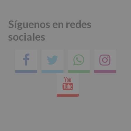
*
Obligatorio
Síguenos en redes
sociales
Facebook
Twitter
Comparti
Ins
en
Youtube
whatsap