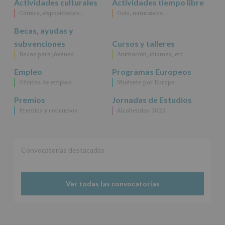
Actividades culturales
Actividades tiempo libre
como
Cómics, exposiciones…
Ocio, naturaleza…
otros
derechos,
Becas, ayudas y
según
se
subvenciones
Cursos y talleres
explica
Becas para jóvenes
Animación, idiomas, etc…
en
la
Empleo
Programas Europeos
información
Ofertas de empleo
Muévete por Europa
adicional.
Información
Premios
Jornadas de Estudios
adicional
:
Premios y concursos
Alcobendas 2022
Puede
consultar
el
apartado
Aquí
Convocatorias destacadas
Protegemos
tus
Datos
Ver todas las convocatorias
de
nuestra
página
web:
www.alcobendas.org