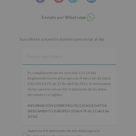
Compartir
Envíalo por Whatsapp
en
whatsapp
Suscríbete a nuestro boletín para estar al día
En
En cumplimiento de los artículos 13 y 14 del
cumplimiento
Reglamento General Europeo de Protección de Datos
de
(UE) 2016/679, de 27 de abril de 2016, le informamos
los
de las características del tratamiento de los datos
artículos
personales recogidos:
13
y
INFORMACIÓN SOBRE PROTECCIÓN DE DATOS
14
(REGLAMENTO EUROPEO 2016/679 de 27 abril de
del
2016)
Reglamento
General
Responsable
: AYUNTAMIENTO DE ALCOBENDAS.
Autorizo el tratamiento de mis datos para la
Europeo
Finalidad
: Información actividades y programas