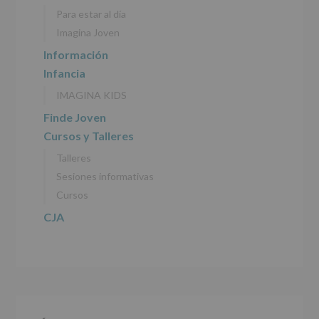
personales
Para estar al día
recogidos:
Imagina Joven
INFORMACIÓN
Información
SOBRE
Infancia
PROTECCIÓN
DE
IMAGINA KIDS
DATOS
(REGLAMENTO
Finde Joven
EUROPEO
Cursos y Talleres
2016/679
de
Talleres
27
abril
Sesiones informativas
de
Cursos
2016)
CJA
Responsable
:
AYUNTAMIENTO
DE
ALCOBENDAS.
Finalidad
:
Información
actividades
y