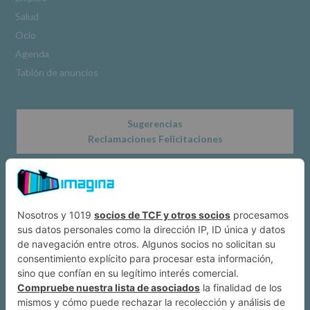
www.alcobendas.org
Salud
*
Ocio
Obligatorio
Agenda
Tablón de anuncios
Sugerencias
Reclamaciones Felicitaciones
Acerca de
Dónde estamos
Suscríbete a IMAGINA
Alcobendas