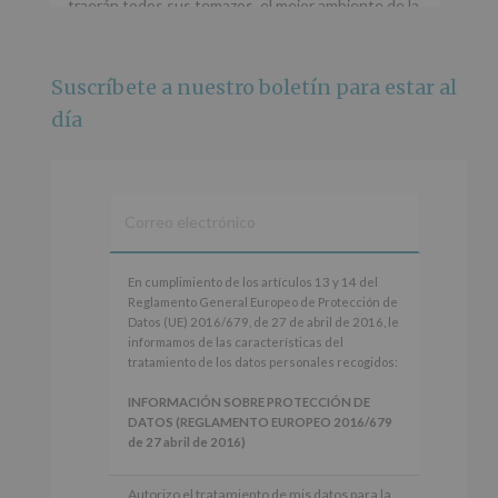
traerán todos sus temazos, el mejor ambiente de la
ciudad y un plan que no te puedes perder.
🌅 Porque este
...
Ver más
Suscríbete a nuestro boletín para estar al
Foto
día
Ver en Facebook
·
Compartir
Alcobendas Imagina
está en Recinto
Ferial De Alcobendas.
3 meses hace
IMAGINA SOUND SAN ISDRO
En
En cumplimiento de los artículos 13 y 14 del
cumplimiento
Reglamento General Europeo de Protección de
Esta noche la Zona Joven saltará a ritmo de
de
Datos (UE) 2016/679, de 27 de abril de 2016, le
@s.hidalgo.v y @joel_jowe
los
informamos de las características del
artículos
tratamiento de los datos personales recogidos:
Dos fantásticas novedades para disfrutar sin parar.
13
y
INFORMACIÓN SOBRE PROTECCIÓN DE
📍 Zona Joven
14
DATOS (REGLAMENTO EUROPEO 2016/679
🎫 Entrada libre hasta completar aforo
del
de 27 abril de 2016)
Reglamento
#alcobendas
#imaginasound
#SanIsidro2026
General
Responsable
: AYUNTAMIENTO DE
Autorizo el tratamiento de mis datos para la