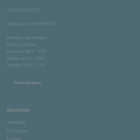
así
como
Tlf. 91 659 09 57
otros
derechos,
WhatsApp: 674 609 503
según
se
explica
Horario del centro
en
Lunes a viernes
la
mañanas de 9 – 14 h.
información
tardes de 16 – 20 h.
adicional.
Información
Agosto: de 9 a 17 h.
adicional
:
Puede
consultar
Contactanos
el
apartado
Aquí
Protegemos
tus
Secciones
Datos
de
Asesorías
nuestra
Formación
página
web:
Empleo