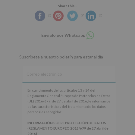
Share this...
Compartir
Envíalo por Whatsapp
en
whatsapp
Suscríbete a nuestro boletín para estar al día
En
En cumplimiento de los artículos 13 y 14 del
cumplimiento
Reglamento General Europeo de Protección de Datos
de
(UE) 2016/679, de 27 de abril de 2016, le informamos
los
de las características del tratamiento de los datos
artículos
personales recogidos:
13
y
INFORMACIÓN SOBRE PROTECCIÓN DE DATOS
14
(REGLAMENTO EUROPEO 2016/679 de 27 abril de
del
2016)