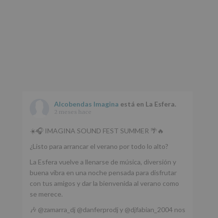
Alcobendas Imagina
está en La Esfera.
2 meses hace
☀️🎧 IMAGINA SOUND FEST SUMMER 🌴🔥
¿Listo para arrancar el verano por todo lo alto?
La Esfera vuelve a llenarse de música, diversión y
buena vibra en una noche pensada para disfrutar
con tus amigos y dar la bienvenida al verano como
se merece.
🎶 @zamarra_dj @danferprodj y @djfabian_2004 nos