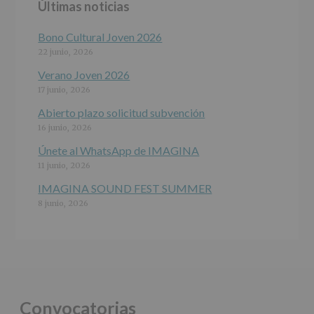
Últimas noticias
programas
participativos
para
Bono Cultural Joven 2026
jóvenes.
22 junio, 2026
Legitimación
:
Consentimiento
Verano Joven 2026
del
17 junio, 2026
interesado
para
Abierto plazo solicitud subvención
este
16 junio, 2026
fin
específico.
Únete al WhatsApp de IMAGINA
Destinatarios
:
11 junio, 2026
No
se
IMAGINA SOUND FEST SUMMER
cederán
8 junio, 2026
datos
a
terceros,
salvo
obligación
legal.
Derechos:
De
Convocatorias
acceso,