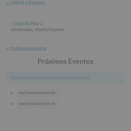
r
n
l
← Volver a Eventos
i
c
p
n
i
r
c
p
i
+ Google Map
i
a
n
Alcobendas
,
Madrid
España
p
l
c
a
i
l
p
« Todos los eventos
a
l
Próximos Eventos
No se ha encontrado ningún resultado.
«
ANTERIOR EVENTOS
«
ANTERIOR EVENTOS