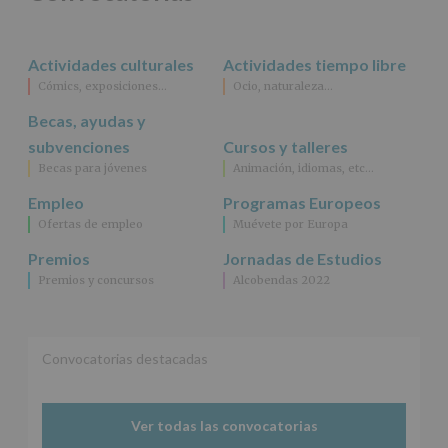
rectificación,
supresión,
así
Actividades culturales
Actividades tiempo libre
como
Cómics, exposiciones…
Ocio, naturaleza…
otros
derechos,
Becas, ayudas y
según
se
subvenciones
Cursos y talleres
explica
Becas para jóvenes
Animación, idiomas, etc…
en
la
Empleo
Programas Europeos
información
Ofertas de empleo
Muévete por Europa
adicional.
Información
Premios
Jornadas de Estudios
adicional
:
Premios y concursos
Alcobendas 2022
Puede
consultar
el
apartado
Aquí
Convocatorias destacadas
Protegemos
tus
Datos
Ver todas las convocatorias
de