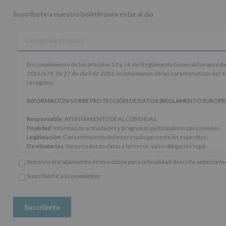
Suscríbete a nuestro boletín para estar al día
En
En cumplimiento de los artículos 13 y 14 del Reglamento General Europeo de
cumplimiento
2016/679, de 27 de abril de 2016, le informamos de las características del 
de
recogidos:
los
artículos
INFORMACIÓN SOBRE PROTECCIÓN DE DATOS (REGLAMENTO EUROPEO 20
13
y
Responsable
: AYUNTAMIENTO DE ALCOBENDAS.
14
Finalidad
: Información actividades y programas participativos para jóvenes.
del
Legitimación
: Consentimiento del interesado para este fin específico.
Reglamento
Destinatarios
: No se cederán datos a terceros, salvo obligación legal.
General
Derechos:
De acceso, rectificación, supresión, así como otros derechos, seg
Autorizo el tratamiento de mis datos para la finalidad descrita anterior
Europeo
adicional.
de
Información adicional
: Puede consultar el apartado Aquí Protegemos tus Da
Suscríbeme a la newsletter
Protección
*
www.alcobendas.org
de
Obligatorio
Datos
(UE)
2016/679,