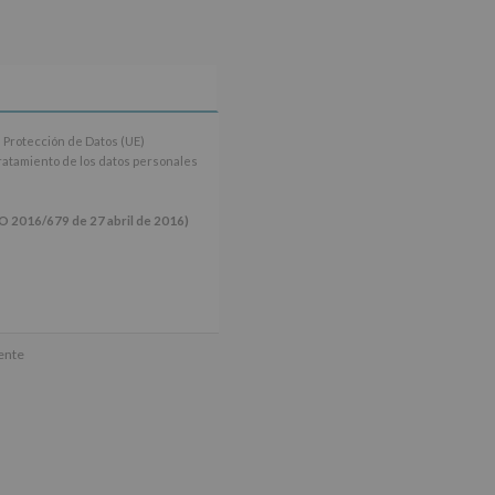
 Protección de Datos (UE)
tratamiento de los datos personales
16/679 de 27 abril de 2016)
ún se explica en la información
mente
tos de nuestra página web: