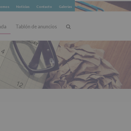
somos
Noticias
Contacto
Galerías
nda
Tablón de anuncios
Buscar