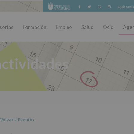
Facebook
Twitter
Whatsapp
Instagram
Quiénes 
sorías
Formación
Empleo
Salud
Ocio
Age
ctividades
Volver a Eventos