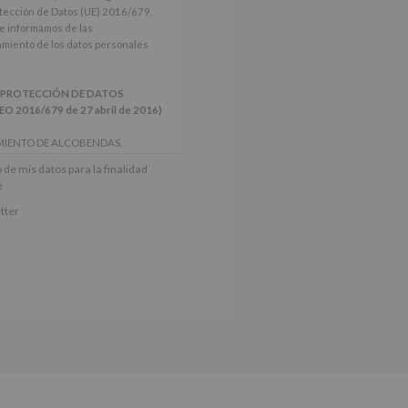
tección de Datos (UE) 2016/679,
le informamos de las
tamiento de los datos personales
 PROTECCIÓN DE DATOS
2016/679 de 27 abril de 2016)
MIENTO DE ALCOBENDAS.
actividades y programas
 de mis datos para la finalidad
nes.
e
iento del interesado para este fin
tter
derán datos a terceros, salvo
ctificación, supresión, así como
e explica en la información
Puede consultar el apartado Aquí
e nuestra página web: