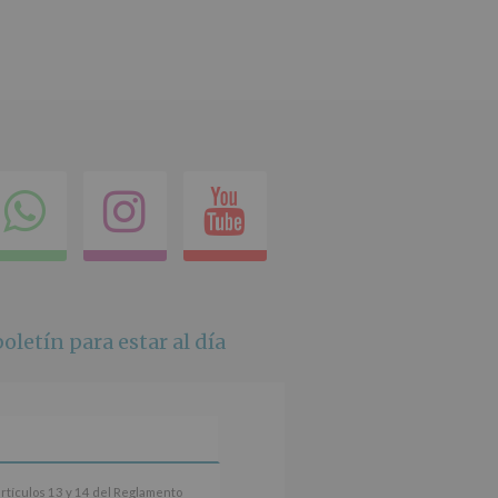
ok
itter
Compartir
Instagram
Youtube
en
whatsapp
oletín para estar al día
artículos 13 y 14 del Reglamento