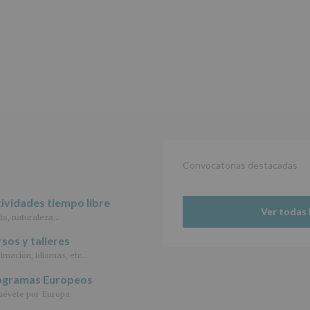
de
27
de
abril
de
2016,
le
informamos
de
las
características
del
tratamiento
de
Convocatorias destacadas
los
datos
personales
ividades tiempo libre
Ver todas 
recogidos:
io, naturaleza…
INFORMACIÓN
sos y talleres
SOBRE
imación, idiomas, etc…
PROTECCIÓN
DE
ogramas Europeos
DATOS
évete por Europa
(REGLAMENTO