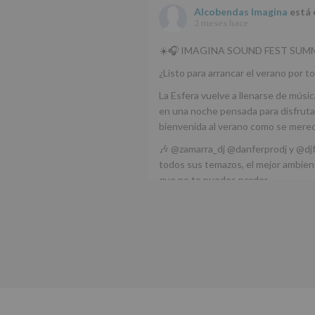
Alcobendas Imagina
está 
2 meses hace
☀️🎧 IMAGINA SOUND FEST SUMM
¿Listo para arrancar el verano por to
La Esfera vuelve a llenarse de músic
en una noche pensada para disfrutar
bienvenida al verano como se mere
🎶 @zamarra_dj @danferprodj y @dj
todos sus temazos, el mejor ambient
que no te puedes perder.
🌅 Porque este
...
Ver más
Foto
Ver en Facebook
·
Compartir
Alcobendas Imagina
está 
Alcobendas.
3 meses hace