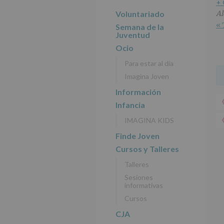
r
n
l
+
principal
i
c
p
Voluntariado
Al
n
i
r
« 
Semana de la
c
p
i
Juventud
i
a
n
Ocio
p
l
c
Para estar al día
a
i
Imagina Joven
l
p
a
Información
l
Infancia
IMAGINA KIDS
Finde Joven
Cursos y Talleres
Talleres
Sesiones
informativas
Cursos
CJA