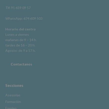
así
como
Tlf. 91 659 09 57
otros
derechos,
WhatsApp: 674 609 503
según
se
explica
Horario del centro
en
Lunes a viernes
la
mañanas de 9 – 14 h.
información
tardes de 16 – 20 h.
adicional.
Información
Agosto: de 9 a 17 h.
adicional
:
Puede
consultar
Contactanos
el
apartado
Aquí
Protegemos
tus
Secciones
Datos
de
Asesorías
nuestra
Formación
página
web:
Empleo