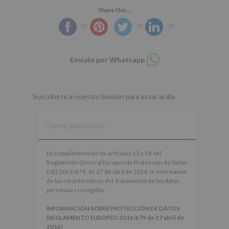
Share this...
Compartir
Envíalo por Whatsapp
en
whatsapp
Suscríbete a nuestro boletín para estar al día
En
En cumplimiento de los artículos 13 y 14 del
cumplimiento
Reglamento General Europeo de Protección de Datos
de
(UE) 2016/679, de 27 de abril de 2016, le informamos
los
de las características del tratamiento de los datos
artículos
personales recogidos:
13
y
INFORMACIÓN SOBRE PROTECCIÓN DE DATOS
14
(REGLAMENTO EUROPEO 2016/679 de 27 abril de
del
2016)