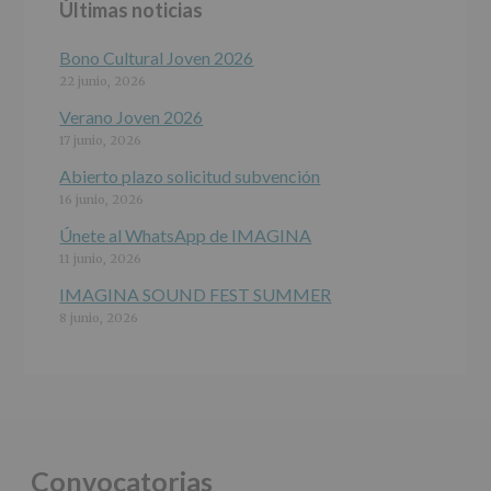
Últimas noticias
programas
participativos
para
Bono Cultural Joven 2026
jóvenes.
22 junio, 2026
Legitimación
:
Consentimiento
Verano Joven 2026
del
17 junio, 2026
interesado
para
Abierto plazo solicitud subvención
este
16 junio, 2026
fin
específico.
Únete al WhatsApp de IMAGINA
Destinatarios
:
11 junio, 2026
No
se
IMAGINA SOUND FEST SUMMER
cederán
8 junio, 2026
datos
a
terceros,
salvo
obligación
legal.
Derechos:
De
Convocatorias
acceso,