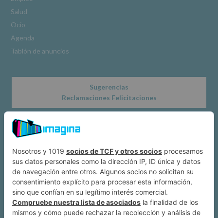
www.alcobendas.org
Salud
*
Ocio
Obligatorio
Agenda
Tablón de anuncios
Sugerencias
Reclamaciones Felicitaciones
Acerca de
Dónde estamos
Suscríbete a IMAGINA
Alcobendas