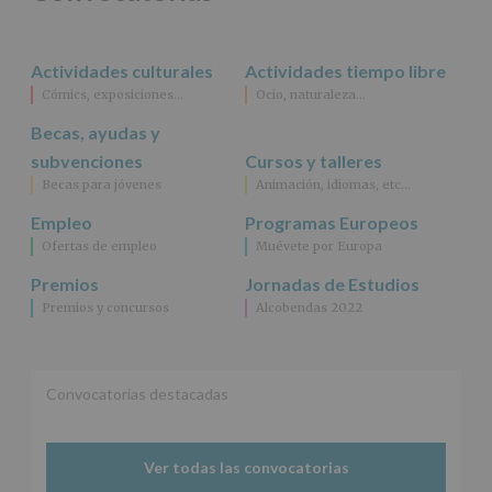
rectificación,
supresión,
así
Actividades culturales
Actividades tiempo libre
como
Cómics, exposiciones…
Ocio, naturaleza…
otros
derechos,
Becas, ayudas y
según
se
subvenciones
Cursos y talleres
explica
Becas para jóvenes
Animación, idiomas, etc…
en
la
Empleo
Programas Europeos
información
Ofertas de empleo
Muévete por Europa
adicional.
Información
Premios
Jornadas de Estudios
adicional
:
Premios y concursos
Alcobendas 2022
Puede
consultar
el
apartado
Aquí
Convocatorias destacadas
Protegemos
tus
Datos
Ver todas las convocatorias
de