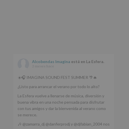
Alcobendas Imagina
está en La Esfera.
2 meses hace
☀️🎧 IMAGINA SOUND FEST SUMMER 🌴🔥
¿Listo para arrancar el verano por todo lo alto?
La Esfera vuelve a llenarse de música, diversión y
buena vibra en una noche pensada para disfrutar
con tus amigos y dar la bienvenida al verano como
se merece.
🎶 @zamarra_dj @danferprodj y @djfabian_2004 nos