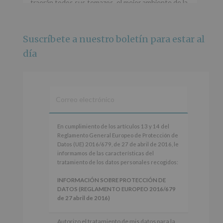
traerán todos sus temazos, el mejor ambiente de la
ciudad y un plan que no te puedes perder.
🌅 Porque este
...
Ver más
Suscríbete a nuestro boletín para estar al
Foto
día
Ver en Facebook
·
Compartir
Alcobendas Imagina
está en Recinto
Ferial De Alcobendas.
3 meses hace
IMAGINA SOUND SAN ISDRO
En
En cumplimiento de los artículos 13 y 14 del
cumplimiento
Reglamento General Europeo de Protección de
Esta noche la Zona Joven saltará a ritmo de
de
Datos (UE) 2016/679, de 27 de abril de 2016, le
@s.hidalgo.v y @joel_jowe
los
informamos de las características del
artículos
tratamiento de los datos personales recogidos:
Dos fantásticas novedades para disfrutar sin parar.
13
y
INFORMACIÓN SOBRE PROTECCIÓN DE
📍 Zona Joven
14
DATOS (REGLAMENTO EUROPEO 2016/679
🎫 Entrada libre hasta completar aforo
del
de 27 abril de 2016)
Reglamento
#alcobendas
#imaginasound
#SanIsidro2026
General
Responsable
: AYUNTAMIENTO DE
Autorizo el tratamiento de mis datos para la