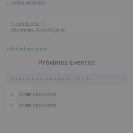
r
n
l
← Volver a Eventos
i
c
p
n
i
r
c
p
i
+ Google Map
i
a
n
Alcobendas
,
Madrid
España
p
l
c
a
i
l
p
« Todos los eventos
a
l
Próximos Eventos
No se ha encontrado ningún resultado.
«
ANTERIOR EVENTOS
«
ANTERIOR EVENTOS