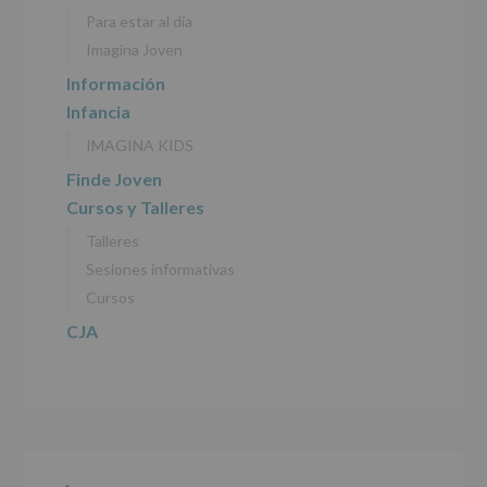
personales
Para estar al día
recogidos:
Imagina Joven
INFORMACIÓN
Información
SOBRE
Infancia
PROTECCIÓN
DE
IMAGINA KIDS
DATOS
(REGLAMENTO
Finde Joven
EUROPEO
Cursos y Talleres
2016/679
de
Talleres
27
abril
Sesiones informativas
de
Cursos
2016)
CJA
Responsable
:
AYUNTAMIENTO
DE
ALCOBENDAS.
Finalidad
:
Información
actividades
y