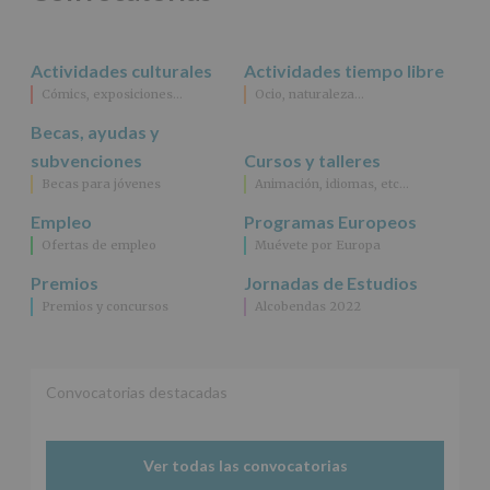
rectificación,
supresión,
así
Actividades culturales
Actividades tiempo libre
como
Cómics, exposiciones…
Ocio, naturaleza…
otros
derechos,
Becas, ayudas y
según
se
subvenciones
Cursos y talleres
explica
Becas para jóvenes
Animación, idiomas, etc…
en
la
Empleo
Programas Europeos
información
Ofertas de empleo
Muévete por Europa
adicional.
Información
Premios
Jornadas de Estudios
adicional
:
Premios y concursos
Alcobendas 2022
Puede
consultar
el
apartado
Aquí
Convocatorias destacadas
Protegemos
tus
Datos
Ver todas las convocatorias
de