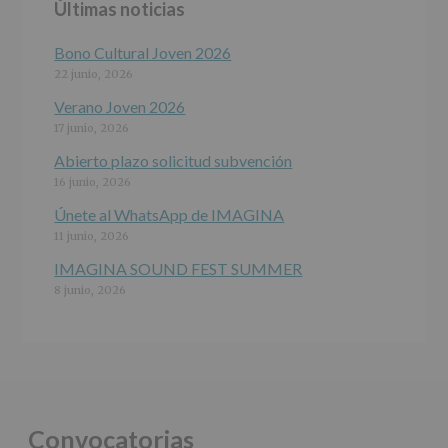
Últimas noticias
programas
participativos
para
Bono Cultural Joven 2026
jóvenes.
22 junio, 2026
Legitimación
:
Consentimiento
Verano Joven 2026
del
17 junio, 2026
interesado
para
Abierto plazo solicitud subvención
este
16 junio, 2026
fin
específico.
Únete al WhatsApp de IMAGINA
Destinatarios
:
11 junio, 2026
No
se
IMAGINA SOUND FEST SUMMER
cederán
8 junio, 2026
datos
a
terceros,
salvo
obligación
legal.
Derechos:
De
Convocatorias
acceso,