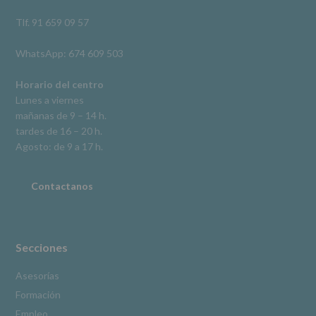
así
como
Tlf. 91 659 09 57
otros
derechos,
WhatsApp: 674 609 503
según
se
explica
Horario del centro
en
Lunes a viernes
la
mañanas de 9 – 14 h.
información
tardes de 16 – 20 h.
adicional.
Información
Agosto: de 9 a 17 h.
adicional
:
Puede
consultar
Contactanos
el
apartado
Aquí
Protegemos
tus
Secciones
Datos
de
Asesorías
nuestra
Formación
página
web:
Empleo