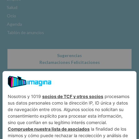
www.alcobendas.org
Salud
*
Ocio
Obligatorio
Agenda
Tablón de anuncios
Sugerencias
Reclamaciones Felicitaciones
Acerca de
Dónde estamos
Suscríbete a IMAGINA
Alcobendas