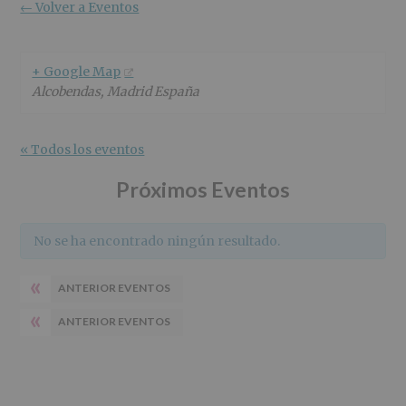
r
n
l
← Volver a Eventos
i
c
p
n
i
r
c
p
i
+ Google Map
i
a
n
Alcobendas
,
Madrid
España
p
l
c
a
i
l
p
« Todos los eventos
a
l
Próximos Eventos
No se ha encontrado ningún resultado.
«
ANTERIOR EVENTOS
«
ANTERIOR EVENTOS