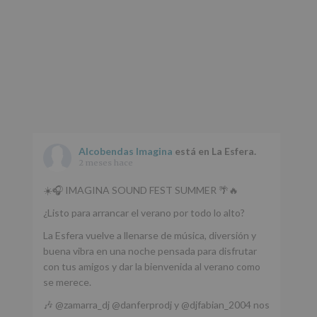
Alcobendas Imagina
está en La Esfera.
2 meses hace
☀️🎧 IMAGINA SOUND FEST SUMMER 🌴🔥
¿Listo para arrancar el verano por todo lo alto?
La Esfera vuelve a llenarse de música, diversión y
buena vibra en una noche pensada para disfrutar
con tus amigos y dar la bienvenida al verano como
se merece.
🎶 @zamarra_dj @danferprodj y @djfabian_2004 nos