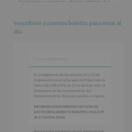
traerán todos sus temazos, el mejor ambiente de la
ciudad y un plan que no te puedes perder.
🌅 Porque este
...
Ver más
Suscríbete a nuestro boletín para estar al
Foto
día
Ver en Facebook
·
Compartir
Alcobendas Imagina
está en Recinto
Ferial De Alcobendas.
3 meses hace
IMAGINA SOUND SAN ISDRO
En
En cumplimiento de los artículos 13 y 14 del
cumplimiento
Reglamento General Europeo de Protección de
Esta noche la Zona Joven saltará a ritmo de
de
Datos (UE) 2016/679, de 27 de abril de 2016, le
@s.hidalgo.v y @joel_jowe
los
informamos de las características del
artículos
tratamiento de los datos personales recogidos:
Dos fantásticas novedades para disfrutar sin parar.
13
y
INFORMACIÓN SOBRE PROTECCIÓN DE
📍 Zona Joven
14
DATOS (REGLAMENTO EUROPEO 2016/679
🎫 Entrada libre hasta completar aforo
del
de 27 abril de 2016)
Reglamento
#alcobendas
#imaginasound
#SanIsidro2026
General
Responsable
: AYUNTAMIENTO DE
Autorizo el tratamiento de mis datos para la