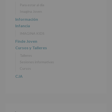
personales
Para estar al día
recogidos:
Imagina Joven
INFORMACIÓN
Información
SOBRE
Infancia
PROTECCIÓN
DE
IMAGINA KIDS
DATOS
(REGLAMENTO
Finde Joven
EUROPEO
Cursos y Talleres
2016/679
de
Talleres
27
abril
Sesiones informativas
de
Cursos
2016)
CJA
Responsable
:
AYUNTAMIENTO
DE
ALCOBENDAS.
Finalidad
:
Información
actividades
y