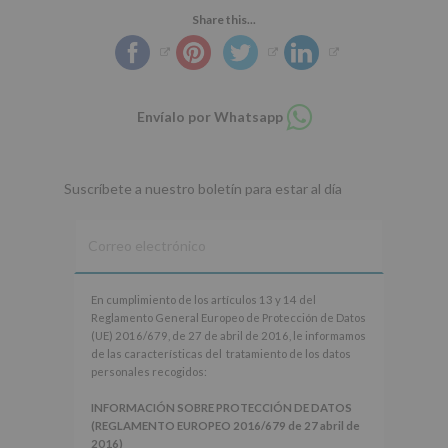
Share this...
Compartir
Envíalo por Whatsapp
en
whatsapp
Suscríbete a nuestro boletín para estar al día
En
En cumplimiento de los artículos 13 y 14 del
cumplimiento
Reglamento General Europeo de Protección de Datos
de
(UE) 2016/679, de 27 de abril de 2016, le informamos
los
de las características del tratamiento de los datos
artículos
personales recogidos:
13
y
INFORMACIÓN SOBRE PROTECCIÓN DE DATOS
14
(REGLAMENTO EUROPEO 2016/679 de 27 abril de
del
2016)