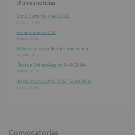
Últimas noticias
programas
participativos
para
Bono Cultural Joven 2026
jóvenes.
22 junio, 2026
Legitimación
:
Consentimiento
Verano Joven 2026
del
17 junio, 2026
interesado
para
Abierto plazo solicitud subvención
este
16 junio, 2026
fin
específico.
Únete al WhatsApp de IMAGINA
Destinatarios
:
11 junio, 2026
No
se
IMAGINA SOUND FEST SUMMER
cederán
8 junio, 2026
datos
a
terceros,
salvo
obligación
legal.
Derechos:
De
Convocatorias
acceso,