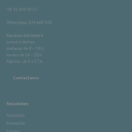
así
como
Tlf. 91 659 09 57
otros
derechos,
WhatsApp: 674 609 503
según
se
explica
Horario del centro
en
Lunes a viernes
la
mañanas de 9 – 14 h.
información
tardes de 16 – 20 h.
adicional.
Información
Agosto: de 9 a 17 h.
adicional
:
Puede
consultar
Contactanos
el
apartado
Aquí
Protegemos
tus
Secciones
Datos
de
Asesorías
nuestra
Formación
página
web:
Empleo