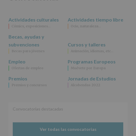
rectificación,
supresión,
así
Actividades culturales
Actividades tiempo libre
como
Cómics, exposiciones…
Ocio, naturaleza…
otros
derechos,
Becas, ayudas y
según
se
subvenciones
Cursos y talleres
explica
Becas para jóvenes
Animación, idiomas, etc…
en
la
Empleo
Programas Europeos
información
Ofertas de empleo
Muévete por Europa
adicional.
Información
Premios
Jornadas de Estudios
adicional
:
Premios y concursos
Alcobendas 2022
Puede
consultar
el
apartado
Aquí
Convocatorias destacadas
Protegemos
tus
Datos
Ver todas las convocatorias
de