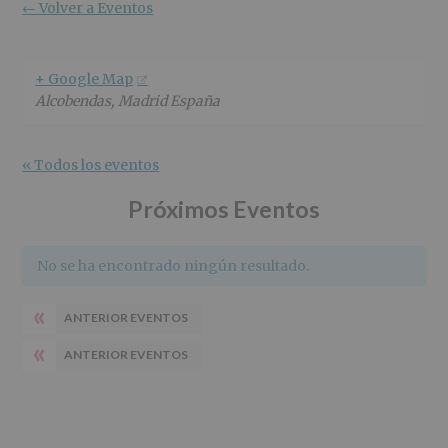
r
n
l
← Volver a Eventos
i
c
p
n
i
r
c
p
i
+ Google Map
i
a
n
Alcobendas
,
Madrid
España
p
l
c
a
i
l
p
« Todos los eventos
a
l
Próximos Eventos
No se ha encontrado ningún resultado.
«
ANTERIOR EVENTOS
«
ANTERIOR EVENTOS