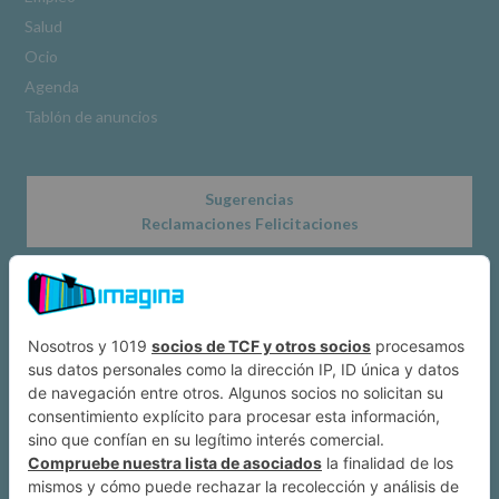
www.alcobendas.org
Salud
*
Ocio
Obligatorio
Agenda
Tablón de anuncios
Sugerencias
Reclamaciones Felicitaciones
Acerca de
Dónde estamos
Suscríbete a IMAGINA
Alcobendas