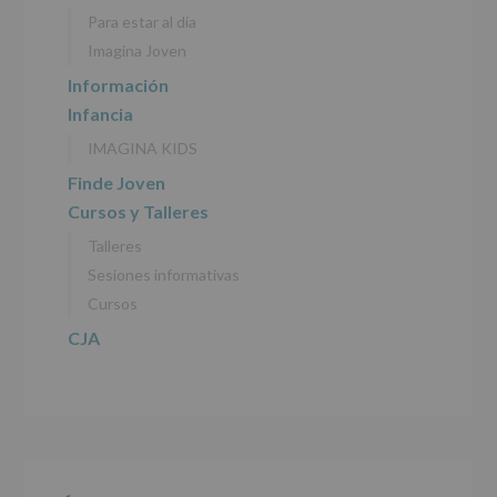
personales
Para estar al día
recogidos:
Imagina Joven
INFORMACIÓN
Información
SOBRE
Infancia
PROTECCIÓN
DE
IMAGINA KIDS
DATOS
(REGLAMENTO
Finde Joven
EUROPEO
Cursos y Talleres
2016/679
de
Talleres
27
abril
Sesiones informativas
de
Cursos
2016)
CJA
Responsable
:
AYUNTAMIENTO
DE
ALCOBENDAS.
Finalidad
:
Información
actividades
y