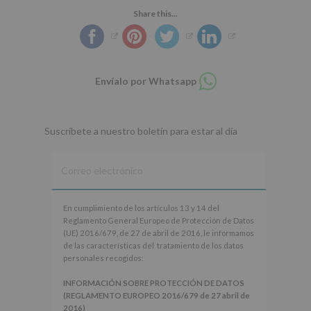
Share this...
Compartir
Envíalo por Whatsapp
en
whatsapp
Suscríbete a nuestro boletín para estar al día
En
En cumplimiento de los artículos 13 y 14 del
cumplimiento
Reglamento General Europeo de Protección de Datos
de
(UE) 2016/679, de 27 de abril de 2016, le informamos
los
de las características del tratamiento de los datos
artículos
personales recogidos:
13
y
INFORMACIÓN SOBRE PROTECCIÓN DE DATOS
14
(REGLAMENTO EUROPEO 2016/679 de 27 abril de
del
2016)