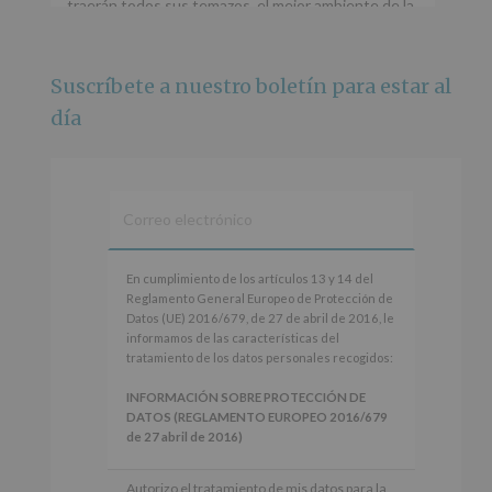
traerán todos sus temazos, el mejor ambiente de la
ciudad y un plan que no te puedes perder.
🌅 Porque este
...
Ver más
Suscríbete a nuestro boletín para estar al
Foto
día
Ver en Facebook
·
Compartir
Alcobendas Imagina
está en Recinto
Ferial De Alcobendas.
3 meses hace
IMAGINA SOUND SAN ISDRO
En
En cumplimiento de los artículos 13 y 14 del
cumplimiento
Reglamento General Europeo de Protección de
Esta noche la Zona Joven saltará a ritmo de
de
Datos (UE) 2016/679, de 27 de abril de 2016, le
@s.hidalgo.v y @joel_jowe
los
informamos de las características del
artículos
tratamiento de los datos personales recogidos:
Dos fantásticas novedades para disfrutar sin parar.
13
y
INFORMACIÓN SOBRE PROTECCIÓN DE
📍 Zona Joven
14
DATOS (REGLAMENTO EUROPEO 2016/679
🎫 Entrada libre hasta completar aforo
del
de 27 abril de 2016)
Reglamento
#alcobendas
#imaginasound
#SanIsidro2026
General
Responsable
: AYUNTAMIENTO DE
Autorizo el tratamiento de mis datos para la