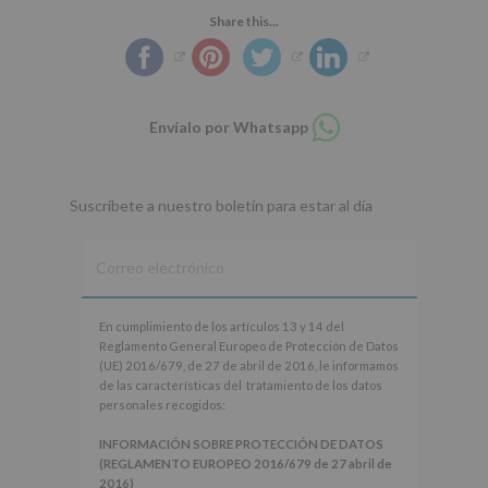
Share this...
Compartir
Envíalo por Whatsapp
en
whatsapp
Suscríbete a nuestro boletín para estar al día
En
En cumplimiento de los artículos 13 y 14 del
cumplimiento
Reglamento General Europeo de Protección de Datos
de
(UE) 2016/679, de 27 de abril de 2016, le informamos
los
de las características del tratamiento de los datos
artículos
personales recogidos:
13
y
INFORMACIÓN SOBRE PROTECCIÓN DE DATOS
14
(REGLAMENTO EUROPEO 2016/679 de 27 abril de
del
2016)