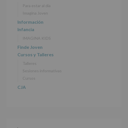
personales
Para estar al día
recogidos:
Imagina Joven
INFORMACIÓN
Información
SOBRE
Infancia
PROTECCIÓN
DE
IMAGINA KIDS
DATOS
(REGLAMENTO
Finde Joven
EUROPEO
Cursos y Talleres
2016/679
de
Talleres
27
abril
Sesiones informativas
de
Cursos
2016)
CJA
Responsable
:
AYUNTAMIENTO
DE
ALCOBENDAS.
Finalidad
:
Información
actividades
y