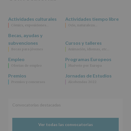
rectificación,
supresión,
así
Actividades culturales
Actividades tiempo libre
como
Cómics, exposiciones…
Ocio, naturaleza…
otros
derechos,
Becas, ayudas y
según
se
subvenciones
Cursos y talleres
explica
Becas para jóvenes
Animación, idiomas, etc…
en
la
Empleo
Programas Europeos
información
Ofertas de empleo
Muévete por Europa
adicional.
Información
Premios
Jornadas de Estudios
adicional
:
Premios y concursos
Alcobendas 2022
Puede
consultar
el
apartado
Aquí
Convocatorias destacadas
Protegemos
tus
Datos
Ver todas las convocatorias
de