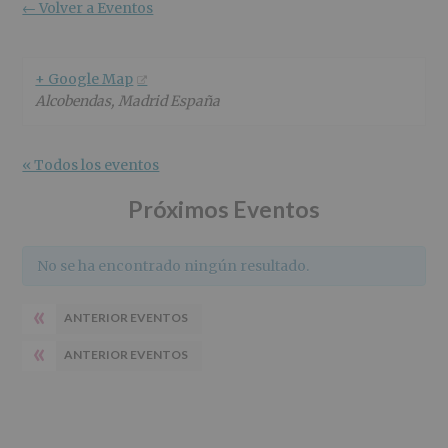
r
n
l
← Volver a Eventos
i
c
p
n
i
r
c
p
i
+ Google Map
i
a
n
Alcobendas
,
Madrid
España
p
l
c
a
i
l
p
« Todos los eventos
a
l
Próximos Eventos
No se ha encontrado ningún resultado.
«
ANTERIOR EVENTOS
«
ANTERIOR EVENTOS