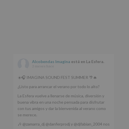
Alcobendas Imagina
está en La Esfera.
2 meses hace
☀️🎧 IMAGINA SOUND FEST SUMMER 🌴🔥
¿Listo para arrancar el verano por todo lo alto?
La Esfera vuelve a llenarse de música, diversión y
buena vibra en una noche pensada para disfrutar
con tus amigos y dar la bienvenida al verano como
se merece.
🎶 @zamarra_dj @danferprodj y @djfabian_2004 nos