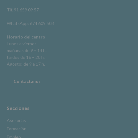
así
como
Tlf. 91 659 09 57
otros
derechos,
WhatsApp: 674 609 503
según
se
explica
Horario del centro
en
Lunes a viernes
la
mañanas de 9 – 14 h.
información
tardes de 16 – 20 h.
adicional.
Información
Agosto: de 9 a 17 h.
adicional
:
Puede
consultar
Contactanos
el
apartado
Aquí
Protegemos
tus
Secciones
Datos
de
Asesorías
nuestra
Formación
página
web:
Empleo