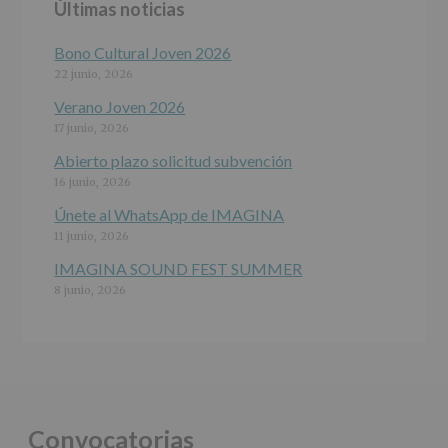
Últimas noticias
programas
participativos
para
Bono Cultural Joven 2026
jóvenes.
22 junio, 2026
Legitimación
:
Consentimiento
Verano Joven 2026
del
17 junio, 2026
interesado
para
Abierto plazo solicitud subvención
este
16 junio, 2026
fin
específico.
Únete al WhatsApp de IMAGINA
Destinatarios
:
11 junio, 2026
No
se
IMAGINA SOUND FEST SUMMER
cederán
8 junio, 2026
datos
a
terceros,
salvo
obligación
legal.
Derechos:
De
Convocatorias
acceso,