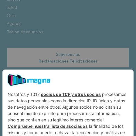
www.alcobendas.org
Salud
*
Ocio
Obligatorio
Agenda
Tablón de anuncios
Sugerencias
Reclamaciones Felicitaciones
Acerca de
Dónde estamos
Suscríbete a IMAGINA
Alcobendas