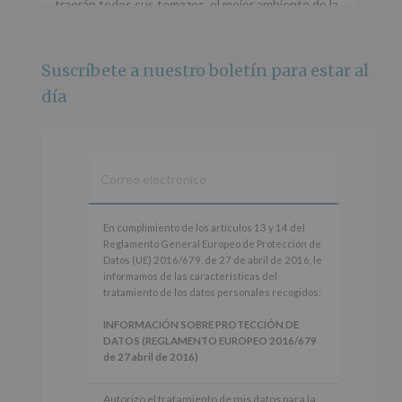
traerán todos sus temazos, el mejor ambiente de la
ciudad y un plan que no te puedes perder.
🌅 Porque este
...
Ver más
Suscríbete a nuestro boletín para estar al
Foto
día
Ver en Facebook
·
Compartir
Alcobendas Imagina
está en Recinto
Ferial De Alcobendas.
3 meses hace
IMAGINA SOUND SAN ISDRO
En
En cumplimiento de los artículos 13 y 14 del
cumplimiento
Reglamento General Europeo de Protección de
Esta noche la Zona Joven saltará a ritmo de
de
Datos (UE) 2016/679, de 27 de abril de 2016, le
@s.hidalgo.v y @joel_jowe
los
informamos de las características del
artículos
tratamiento de los datos personales recogidos:
Dos fantásticas novedades para disfrutar sin parar.
13
y
INFORMACIÓN SOBRE PROTECCIÓN DE
📍 Zona Joven
14
DATOS (REGLAMENTO EUROPEO 2016/679
🎫 Entrada libre hasta completar aforo
del
de 27 abril de 2016)
Reglamento
#alcobendas
#imaginasound
#SanIsidro2026
General
Responsable
: AYUNTAMIENTO DE
Autorizo el tratamiento de mis datos para la