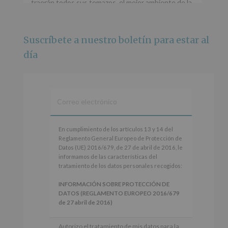
traerán todos sus temazos, el mejor ambiente de la
ciudad y un plan que no te puedes perder.
🌅 Porque este
...
Ver más
Suscríbete a nuestro boletín para estar al
Foto
día
Ver en Facebook
·
Compartir
Alcobendas Imagina
está en Recinto
Ferial De Alcobendas.
3 meses hace
IMAGINA SOUND SAN ISDRO
En
En cumplimiento de los artículos 13 y 14 del
cumplimiento
Reglamento General Europeo de Protección de
Esta noche la Zona Joven saltará a ritmo de
de
Datos (UE) 2016/679, de 27 de abril de 2016, le
@s.hidalgo.v y @joel_jowe
los
informamos de las características del
artículos
tratamiento de los datos personales recogidos:
Dos fantásticas novedades para disfrutar sin parar.
13
y
INFORMACIÓN SOBRE PROTECCIÓN DE
📍 Zona Joven
14
DATOS (REGLAMENTO EUROPEO 2016/679
🎫 Entrada libre hasta completar aforo
del
de 27 abril de 2016)
Reglamento
#alcobendas
#imaginasound
#SanIsidro2026
General
Responsable
: AYUNTAMIENTO DE
Autorizo el tratamiento de mis datos para la