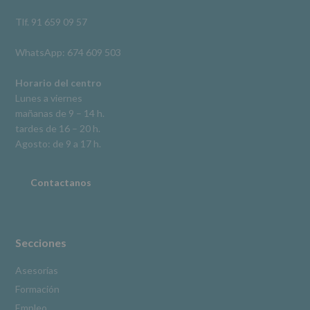
así
como
Tlf. 91 659 09 57
otros
derechos,
WhatsApp: 674 609 503
según
se
explica
Horario del centro
en
Lunes a viernes
la
mañanas de 9 – 14 h.
información
tardes de 16 – 20 h.
adicional.
Información
Agosto: de 9 a 17 h.
adicional
:
Puede
consultar
Contactanos
el
apartado
Aquí
Protegemos
tus
Secciones
Datos
de
Asesorías
nuestra
Formación
página
web:
Empleo