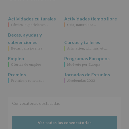
rectificación,
supresión,
así
Actividades culturales
Actividades tiempo libre
como
Cómics, exposiciones…
Ocio, naturaleza…
otros
derechos,
Becas, ayudas y
según
se
subvenciones
Cursos y talleres
explica
Becas para jóvenes
Animación, idiomas, etc…
en
la
Empleo
Programas Europeos
información
Ofertas de empleo
Muévete por Europa
adicional.
Información
Premios
Jornadas de Estudios
adicional
:
Premios y concursos
Alcobendas 2022
Puede
consultar
el
apartado
Aquí
Convocatorias destacadas
Protegemos
tus
Datos
Ver todas las convocatorias
de