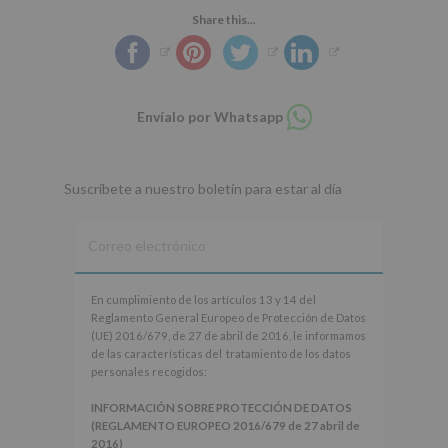
Share this...
Compartir
Envíalo por Whatsapp
en
whatsapp
Suscríbete a nuestro boletín para estar al día
En
En cumplimiento de los artículos 13 y 14 del
cumplimiento
Reglamento General Europeo de Protección de Datos
de
(UE) 2016/679, de 27 de abril de 2016, le informamos
los
de las características del tratamiento de los datos
artículos
personales recogidos:
13
y
INFORMACIÓN SOBRE PROTECCIÓN DE DATOS
14
(REGLAMENTO EUROPEO 2016/679 de 27 abril de
del
2016)