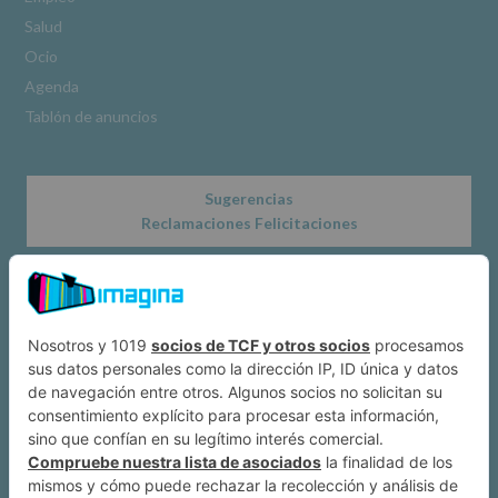
www.alcobendas.org
Salud
*
Ocio
Obligatorio
Agenda
Tablón de anuncios
Sugerencias
Reclamaciones Felicitaciones
Acerca de
Dónde estamos
Suscríbete a IMAGINA
Alcobendas