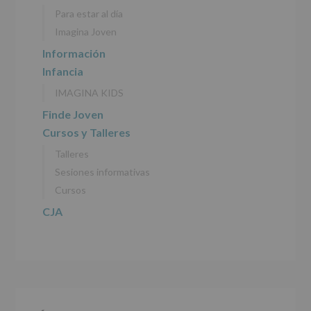
personales
Para estar al día
recogidos:
Imagina Joven
INFORMACIÓN
Información
SOBRE
Infancia
PROTECCIÓN
DE
IMAGINA KIDS
DATOS
(REGLAMENTO
Finde Joven
EUROPEO
Cursos y Talleres
2016/679
de
Talleres
27
abril
Sesiones informativas
de
Cursos
2016)
CJA
Responsable
:
AYUNTAMIENTO
DE
ALCOBENDAS.
Finalidad
:
Información
actividades
y