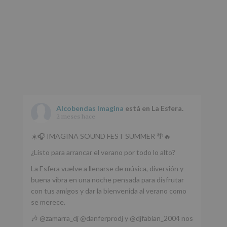
Alcobendas Imagina
está en La Esfera.
2 meses hace
☀️🎧 IMAGINA SOUND FEST SUMMER 🌴🔥
¿Listo para arrancar el verano por todo lo alto?
La Esfera vuelve a llenarse de música, diversión y
buena vibra en una noche pensada para disfrutar
con tus amigos y dar la bienvenida al verano como
se merece.
🎶 @zamarra_dj @danferprodj y @djfabian_2004 nos