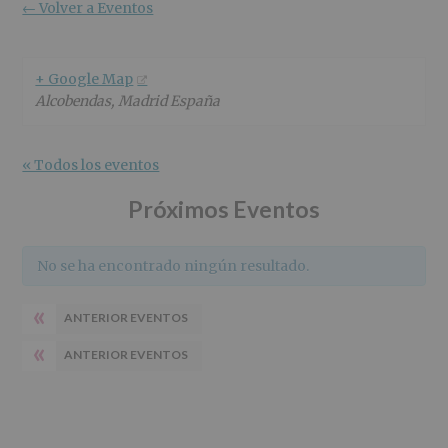
r
n
l
← Volver a Eventos
i
c
p
n
i
r
c
p
i
+ Google Map
i
a
n
Alcobendas
,
Madrid
España
p
l
c
a
i
l
p
« Todos los eventos
a
l
Próximos Eventos
No se ha encontrado ningún resultado.
«
ANTERIOR EVENTOS
«
ANTERIOR EVENTOS