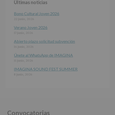
Últimas noticias
programas
participativos
para
Bono Cultural Joven 2026
jóvenes.
22 junio, 2026
Legitimación
:
Consentimiento
Verano Joven 2026
del
17 junio, 2026
interesado
para
Abierto plazo solicitud subvención
este
16 junio, 2026
fin
específico.
Únete al WhatsApp de IMAGINA
Destinatarios
:
11 junio, 2026
No
se
IMAGINA SOUND FEST SUMMER
cederán
8 junio, 2026
datos
a
terceros,
salvo
obligación
legal.
Derechos:
De
Convocatorias
acceso,