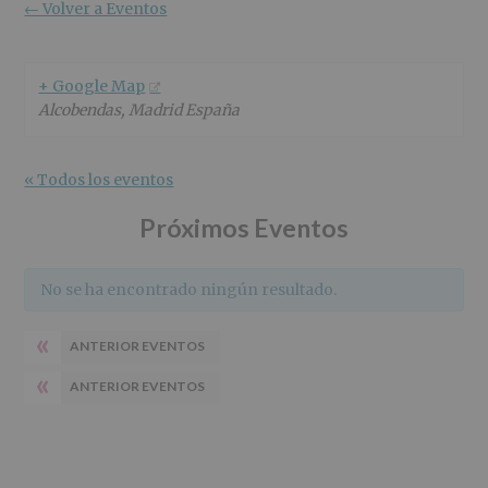
r
n
l
← Volver a Eventos
i
c
p
n
i
r
c
p
i
+ Google Map
i
a
n
Alcobendas
,
Madrid
España
p
l
c
a
i
l
p
« Todos los eventos
a
l
Próximos Eventos
No se ha encontrado ningún resultado.
«
ANTERIOR EVENTOS
«
ANTERIOR EVENTOS