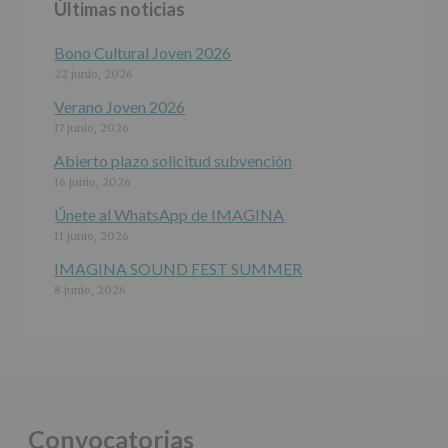
Últimas noticias
programas
participativos
para
Bono Cultural Joven 2026
jóvenes.
22 junio, 2026
Legitimación
:
Consentimiento
Verano Joven 2026
del
17 junio, 2026
interesado
para
Abierto plazo solicitud subvención
este
16 junio, 2026
fin
específico.
Únete al WhatsApp de IMAGINA
Destinatarios
:
11 junio, 2026
No
se
IMAGINA SOUND FEST SUMMER
cederán
8 junio, 2026
datos
a
terceros,
salvo
obligación
legal.
Derechos:
De
Convocatorias
acceso,