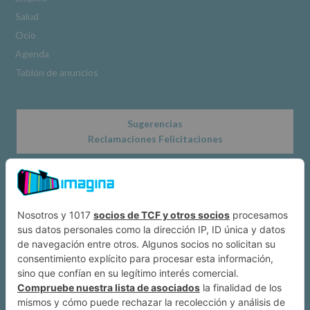
www.alcobendas.org
Salud
*
Ocio
Obligatorio
Agenda
Tablón de anuncios
Sugerencias
Reclamaciones Felicitaciones
Acerca de
Dónde estamos
Suscríbete a IMAGINA
Alcobendas