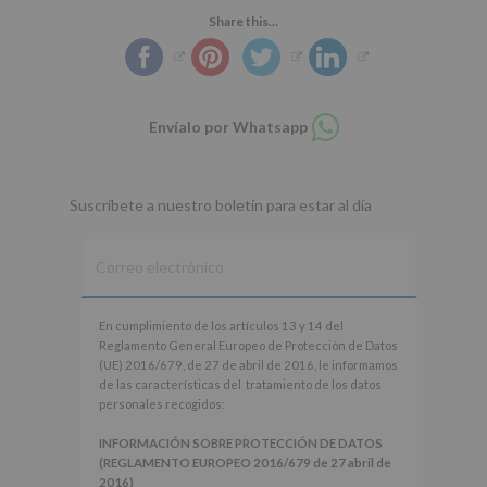
Share this...
Compartir
Envíalo por Whatsapp
en
whatsapp
Suscríbete a nuestro boletín para estar al día
En
En cumplimiento de los artículos 13 y 14 del
cumplimiento
Reglamento General Europeo de Protección de Datos
de
(UE) 2016/679, de 27 de abril de 2016, le informamos
los
de las características del tratamiento de los datos
artículos
personales recogidos:
13
y
INFORMACIÓN SOBRE PROTECCIÓN DE DATOS
14
(REGLAMENTO EUROPEO 2016/679 de 27 abril de
del
2016)