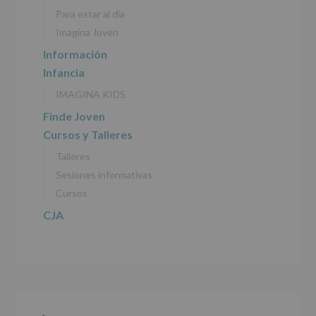
personales
Para estar al día
recogidos:
Imagina Joven
INFORMACIÓN
Información
SOBRE
Infancia
PROTECCIÓN
DE
IMAGINA KIDS
DATOS
(REGLAMENTO
Finde Joven
EUROPEO
Cursos y Talleres
2016/679
de
Talleres
27
abril
Sesiones informativas
de
Cursos
2016)
CJA
Responsable
:
AYUNTAMIENTO
DE
ALCOBENDAS.
Finalidad
:
Información
actividades
y