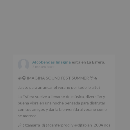
Alcobendas Imagina
está en La Esfera.
2 meses hace
☀️🎧 IMAGINA SOUND FEST SUMMER 🌴🔥
¿Listo para arrancar el verano por todo lo alto?
La Esfera vuelve a llenarse de música, diversión y
buena vibra en una noche pensada para disfrutar
con tus amigos y dar la bienvenida al verano como
se merece.
🎶 @zamarra_dj @danferprodj y @djfabian_2004 nos