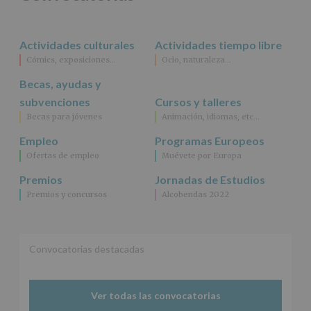
rectificación,
supresión,
así
Actividades culturales
Actividades tiempo libre
como
Cómics, exposiciones…
Ocio, naturaleza…
otros
derechos,
Becas, ayudas y
según
se
subvenciones
Cursos y talleres
explica
Becas para jóvenes
Animación, idiomas, etc…
en
la
Empleo
Programas Europeos
información
Ofertas de empleo
Muévete por Europa
adicional.
Información
Premios
Jornadas de Estudios
adicional
:
Premios y concursos
Alcobendas 2022
Puede
consultar
el
apartado
Aquí
Convocatorias destacadas
Protegemos
tus
Datos
Ver todas las convocatorias
de