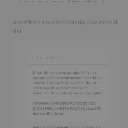
traerán todos sus temazos, el mejor ambiente de la
ciudad y un plan que no te puedes perder.
🌅 Porque este
...
Ver más
Suscríbete a nuestro boletín para estar al
Foto
día
Ver en Facebook
·
Compartir
Alcobendas Imagina
está en Recinto
Ferial De Alcobendas.
3 meses hace
IMAGINA SOUND SAN ISDRO
En
En cumplimiento de los artículos 13 y 14 del
cumplimiento
Reglamento General Europeo de Protección de
Esta noche la Zona Joven saltará a ritmo de
de
Datos (UE) 2016/679, de 27 de abril de 2016, le
@s.hidalgo.v y @joel_jowe
los
informamos de las características del
artículos
tratamiento de los datos personales recogidos:
Dos fantásticas novedades para disfrutar sin parar.
13
y
INFORMACIÓN SOBRE PROTECCIÓN DE
📍 Zona Joven
14
DATOS (REGLAMENTO EUROPEO 2016/679
🎫 Entrada libre hasta completar aforo
del
de 27 abril de 2016)
Reglamento
#alcobendas
#imaginasound
#SanIsidro2026
General
Responsable
: AYUNTAMIENTO DE
Autorizo el tratamiento de mis datos para la