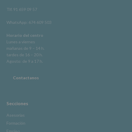
así
como
Tlf. 91 659 09 57
otros
derechos,
WhatsApp: 674 609 503
según
se
explica
Horario del centro
en
Lunes a viernes
la
mañanas de 9 – 14 h.
información
tardes de 16 – 20 h.
adicional.
Información
Agosto: de 9 a 17 h.
adicional
:
Puede
consultar
Contactanos
el
apartado
Aquí
Protegemos
tus
Secciones
Datos
de
Asesorías
nuestra
Formación
página
web:
Empleo