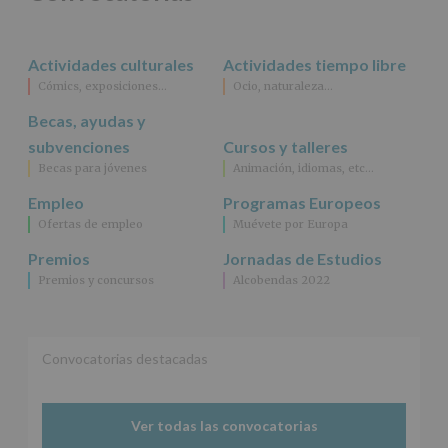
rectificación,
supresión,
así
Actividades culturales
Actividades tiempo libre
como
Cómics, exposiciones…
Ocio, naturaleza…
otros
derechos,
Becas, ayudas y
según
se
subvenciones
Cursos y talleres
explica
Becas para jóvenes
Animación, idiomas, etc…
en
la
Empleo
Programas Europeos
información
Ofertas de empleo
Muévete por Europa
adicional.
Información
Premios
Jornadas de Estudios
adicional
:
Premios y concursos
Alcobendas 2022
Puede
consultar
el
apartado
Aquí
Convocatorias destacadas
Protegemos
tus
Datos
Ver todas las convocatorias
de