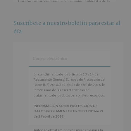
traerán todos sus temazos, el mejor ambiente de la
ciudad y un plan que no te puedes perder.
🌅 Porque este
...
Ver más
Suscríbete a nuestro boletín para estar al
Foto
día
Ver en Facebook
·
Compartir
Alcobendas Imagina
está en Recinto
Ferial De Alcobendas.
3 meses hace
IMAGINA SOUND SAN ISDRO
En
En cumplimiento de los artículos 13 y 14 del
cumplimiento
Reglamento General Europeo de Protección de
Esta noche la Zona Joven saltará a ritmo de
de
Datos (UE) 2016/679, de 27 de abril de 2016, le
@s.hidalgo.v y @joel_jowe
los
informamos de las características del
artículos
tratamiento de los datos personales recogidos:
Dos fantásticas novedades para disfrutar sin parar.
13
y
INFORMACIÓN SOBRE PROTECCIÓN DE
📍 Zona Joven
14
DATOS (REGLAMENTO EUROPEO 2016/679
🎫 Entrada libre hasta completar aforo
del
de 27 abril de 2016)
Reglamento
#alcobendas
#imaginasound
#SanIsidro2026
General
Responsable
: AYUNTAMIENTO DE
Autorizo el tratamiento de mis datos para la