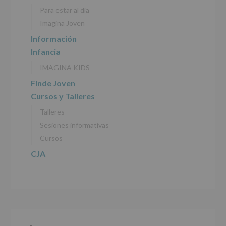
personales
Para estar al día
recogidos:
Imagina Joven
INFORMACIÓN
Información
SOBRE
Infancia
PROTECCIÓN
DE
IMAGINA KIDS
DATOS
(REGLAMENTO
Finde Joven
EUROPEO
Cursos y Talleres
2016/679
de
Talleres
27
abril
Sesiones informativas
de
Cursos
2016)
CJA
Responsable
:
AYUNTAMIENTO
DE
ALCOBENDAS.
Finalidad
:
Información
actividades
y