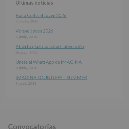
Últimas noticias
programas
participativos
para
Bono Cultural Joven 2026
jóvenes.
22 junio, 2026
Legitimación
:
Consentimiento
Verano Joven 2026
del
17 junio, 2026
interesado
para
Abierto plazo solicitud subvención
este
16 junio, 2026
fin
específico.
Únete al WhatsApp de IMAGINA
Destinatarios
:
11 junio, 2026
No
se
IMAGINA SOUND FEST SUMMER
cederán
8 junio, 2026
datos
a
terceros,
salvo
obligación
legal.
Derechos:
De
Convocatorias
acceso,