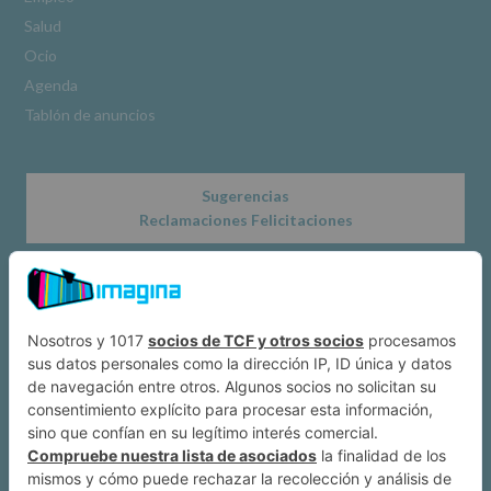
www.alcobendas.org
Salud
*
Ocio
Obligatorio
Agenda
Tablón de anuncios
Sugerencias
Reclamaciones Felicitaciones
Acerca de
Dónde estamos
Suscríbete a IMAGINA
Alcobendas