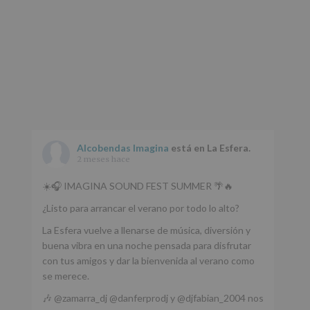
Alcobendas Imagina
está en La Esfera.
2 meses hace
☀️🎧 IMAGINA SOUND FEST SUMMER 🌴🔥
¿Listo para arrancar el verano por todo lo alto?
La Esfera vuelve a llenarse de música, diversión y
buena vibra en una noche pensada para disfrutar
con tus amigos y dar la bienvenida al verano como
se merece.
🎶 @zamarra_dj @danferprodj y @djfabian_2004 nos