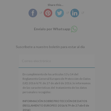
Share this...
Compartir
Envíalo por Whatsapp
en
whatsapp
Suscríbete a nuestro boletín para estar al día
En
En cumplimiento de los artículos 13 y 14 del
cumplimiento
Reglamento General Europeo de Protección de Datos
de
(UE) 2016/679, de 27 de abril de 2016, le informamos
los
de las características del tratamiento de los datos
artículos
personales recogidos:
13
y
INFORMACIÓN SOBRE PROTECCIÓN DE DATOS
14
(REGLAMENTO EUROPEO 2016/679 de 27 abril de
del
2016)