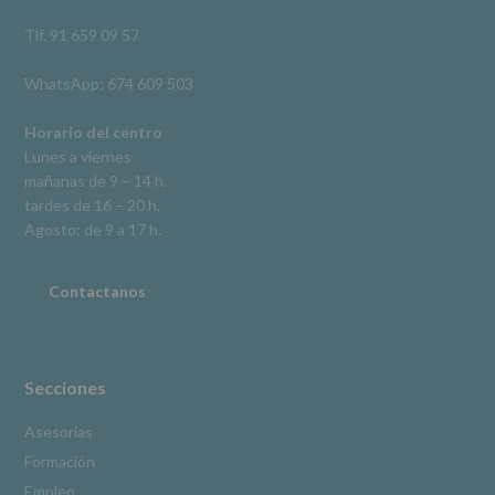
así
como
Tlf. 91 659 09 57
otros
derechos,
WhatsApp: 674 609 503
según
se
explica
Horario del centro
en
Lunes a viernes
la
mañanas de 9 – 14 h.
información
tardes de 16 – 20 h.
adicional.
Información
Agosto: de 9 a 17 h.
adicional
:
Puede
consultar
Contactanos
el
apartado
Aquí
Protegemos
tus
Secciones
Datos
de
Asesorías
nuestra
Formación
página
web:
Empleo