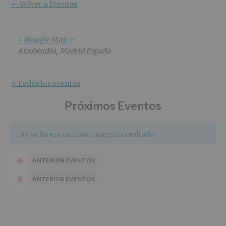
r
n
l
← Volver a Eventos
i
c
p
n
i
r
c
p
i
+ Google Map
i
a
n
Alcobendas
,
Madrid
España
p
l
c
a
i
l
p
« Todos los eventos
a
l
Próximos Eventos
No se ha encontrado ningún resultado.
«
ANTERIOR EVENTOS
«
ANTERIOR EVENTOS