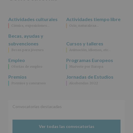
rectificación,
supresión,
así
Actividades culturales
Actividades tiempo libre
como
Cómics, exposiciones…
Ocio, naturaleza…
otros
derechos,
Becas, ayudas y
según
se
subvenciones
Cursos y talleres
explica
Becas para jóvenes
Animación, idiomas, etc…
en
la
Empleo
Programas Europeos
información
Ofertas de empleo
Muévete por Europa
adicional.
Información
Premios
Jornadas de Estudios
adicional
:
Premios y concursos
Alcobendas 2022
Puede
consultar
el
apartado
Aquí
Convocatorias destacadas
Protegemos
tus
Datos
Ver todas las convocatorias
de