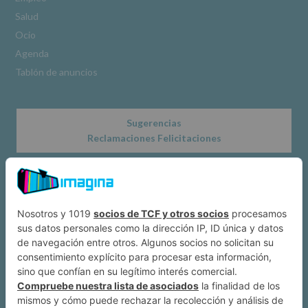
www.alcobendas.org
Salud
*
Ocio
Obligatorio
Agenda
Tablón de anuncios
Sugerencias
Reclamaciones Felicitaciones
Acerca de
Dónde estamos
Suscríbete a IMAGINA
Alcobendas