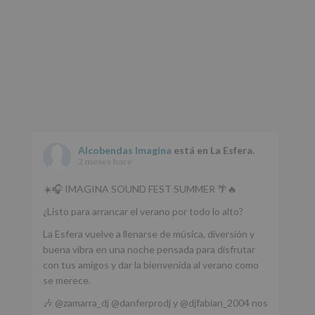
Alcobendas Imagina
está en La Esfera.
2 meses hace
☀️🎧 IMAGINA SOUND FEST SUMMER 🌴🔥
¿Listo para arrancar el verano por todo lo alto?
La Esfera vuelve a llenarse de música, diversión y
buena vibra en una noche pensada para disfrutar
con tus amigos y dar la bienvenida al verano como
se merece.
🎶 @zamarra_dj @danferprodj y @djfabian_2004 nos