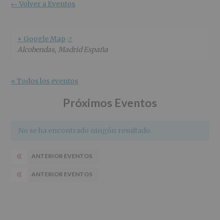
r
n
l
← Volver a Eventos
i
c
p
n
i
r
c
p
i
+ Google Map
i
a
n
Alcobendas
,
Madrid
España
p
l
c
a
i
l
p
« Todos los eventos
a
l
Próximos Eventos
No se ha encontrado ningún resultado.
«
ANTERIOR EVENTOS
«
ANTERIOR EVENTOS