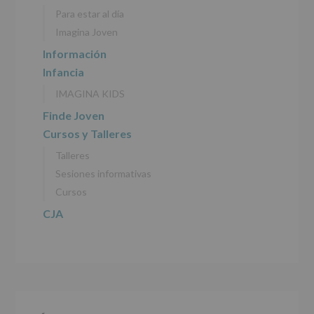
personales
Para estar al día
recogidos:
Imagina Joven
INFORMACIÓN
Información
SOBRE
Infancia
PROTECCIÓN
DE
IMAGINA KIDS
DATOS
(REGLAMENTO
Finde Joven
EUROPEO
Cursos y Talleres
2016/679
de
Talleres
27
abril
Sesiones informativas
de
Cursos
2016)
CJA
Responsable
:
AYUNTAMIENTO
DE
ALCOBENDAS.
Finalidad
:
Información
actividades
y