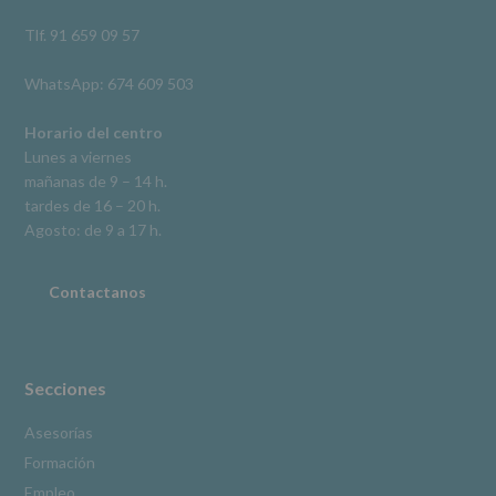
así
como
Tlf. 91 659 09 57
otros
derechos,
WhatsApp: 674 609 503
según
se
explica
Horario del centro
en
Lunes a viernes
la
mañanas de 9 – 14 h.
información
tardes de 16 – 20 h.
adicional.
Información
Agosto: de 9 a 17 h.
adicional
:
Puede
consultar
Contactanos
el
apartado
Aquí
Protegemos
tus
Secciones
Datos
de
Asesorías
nuestra
Formación
página
web:
Empleo