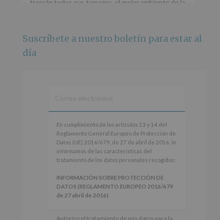
traerán todos sus temazos, el mejor ambiente de la
ciudad y un plan que no te puedes perder.
🌅 Porque este
...
Ver más
Suscríbete a nuestro boletín para estar al
Foto
día
Ver en Facebook
·
Compartir
Alcobendas Imagina
está en Recinto
Ferial De Alcobendas.
3 meses hace
IMAGINA SOUND SAN ISDRO
En
En cumplimiento de los artículos 13 y 14 del
cumplimiento
Reglamento General Europeo de Protección de
Esta noche la Zona Joven saltará a ritmo de
de
Datos (UE) 2016/679, de 27 de abril de 2016, le
@s.hidalgo.v y @joel_jowe
los
informamos de las características del
artículos
tratamiento de los datos personales recogidos:
Dos fantásticas novedades para disfrutar sin parar.
13
y
INFORMACIÓN SOBRE PROTECCIÓN DE
📍 Zona Joven
14
DATOS (REGLAMENTO EUROPEO 2016/679
🎫 Entrada libre hasta completar aforo
del
de 27 abril de 2016)
Reglamento
#alcobendas
#imaginasound
#SanIsidro2026
General
Responsable
: AYUNTAMIENTO DE
Autorizo el tratamiento de mis datos para la