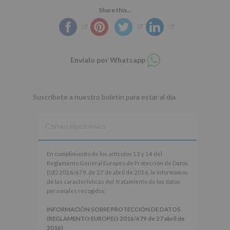
Share this...
Compartir
Envíalo por Whatsapp
en
whatsapp
Suscríbete a nuestro boletín para estar al día
En
En cumplimiento de los artículos 13 y 14 del
cumplimiento
Reglamento General Europeo de Protección de Datos
de
(UE) 2016/679, de 27 de abril de 2016, le informamos
los
de las características del tratamiento de los datos
artículos
personales recogidos:
13
y
INFORMACIÓN SOBRE PROTECCIÓN DE DATOS
14
(REGLAMENTO EUROPEO 2016/679 de 27 abril de
del
2016)