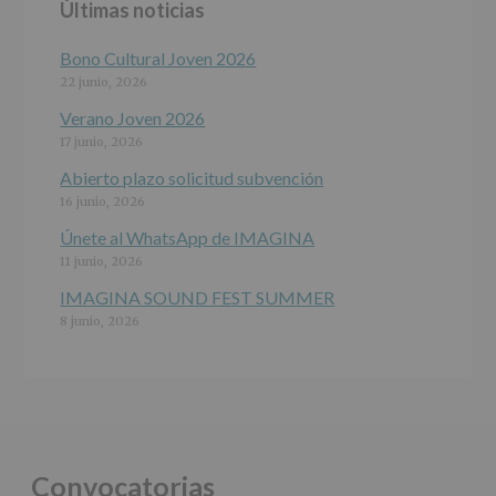
Últimas noticias
programas
participativos
para
Bono Cultural Joven 2026
jóvenes.
22 junio, 2026
Legitimación
:
Consentimiento
Verano Joven 2026
del
17 junio, 2026
interesado
para
Abierto plazo solicitud subvención
este
16 junio, 2026
fin
específico.
Únete al WhatsApp de IMAGINA
Destinatarios
:
11 junio, 2026
No
se
IMAGINA SOUND FEST SUMMER
cederán
8 junio, 2026
datos
a
terceros,
salvo
obligación
legal.
Derechos:
De
Convocatorias
acceso,