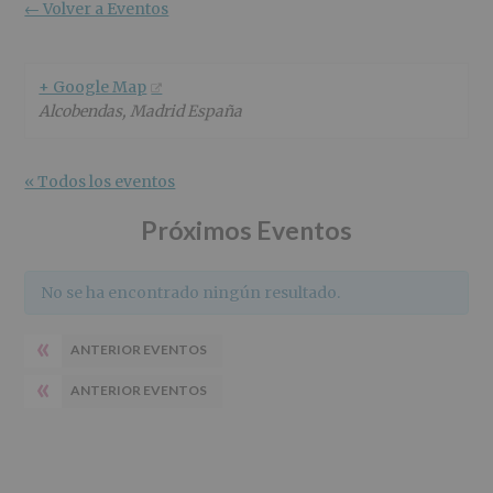
r
n
l
← Volver a Eventos
i
c
p
n
i
r
c
p
i
+ Google Map
i
a
n
Alcobendas
,
Madrid
España
p
l
c
a
i
l
p
« Todos los eventos
a
l
Próximos Eventos
No se ha encontrado ningún resultado.
«
ANTERIOR EVENTOS
«
ANTERIOR EVENTOS