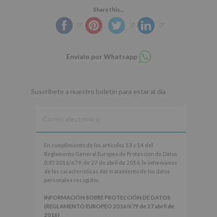
Share this...
Compartir
Envíalo por Whatsapp
en
whatsapp
Suscríbete a nuestro boletín para estar al día
En
En cumplimiento de los artículos 13 y 14 del
cumplimiento
Reglamento General Europeo de Protección de Datos
de
(UE) 2016/679, de 27 de abril de 2016, le informamos
los
de las características del tratamiento de los datos
artículos
personales recogidos:
13
y
INFORMACIÓN SOBRE PROTECCIÓN DE DATOS
14
(REGLAMENTO EUROPEO 2016/679 de 27 abril de
del
2016)