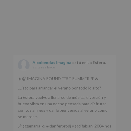
Alcobendas Imagina
está en La Esfera.
2 meses hace
☀️🎧 IMAGINA SOUND FEST SUMMER 🌴🔥
¿Listo para arrancar el verano por todo lo alto?
La Esfera vuelve a llenarse de música, diversión y
buena vibra en una noche pensada para disfrutar
con tus amigos y dar la bienvenida al verano como
se merece.
🎶 @zamarra_dj @danferprodj y @djfabian_2004 nos