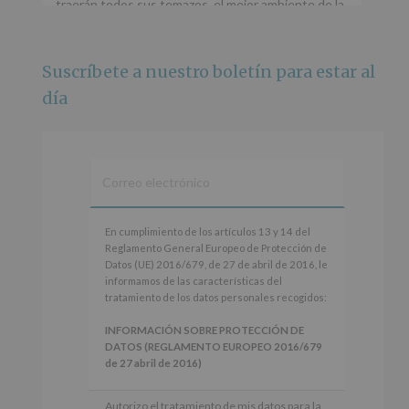
traerán todos sus temazos, el mejor ambiente de la
ciudad y un plan que no te puedes perder.
🌅 Porque este
...
Ver más
Suscríbete a nuestro boletín para estar al
Foto
día
Ver en Facebook
·
Compartir
Alcobendas Imagina
está en Recinto
Ferial De Alcobendas.
3 meses hace
IMAGINA SOUND SAN ISDRO
En
En cumplimiento de los artículos 13 y 14 del
cumplimiento
Reglamento General Europeo de Protección de
Esta noche la Zona Joven saltará a ritmo de
de
Datos (UE) 2016/679, de 27 de abril de 2016, le
@s.hidalgo.v y @joel_jowe
los
informamos de las características del
artículos
tratamiento de los datos personales recogidos:
Dos fantásticas novedades para disfrutar sin parar.
13
y
INFORMACIÓN SOBRE PROTECCIÓN DE
📍 Zona Joven
14
DATOS (REGLAMENTO EUROPEO 2016/679
🎫 Entrada libre hasta completar aforo
del
de 27 abril de 2016)
Reglamento
#alcobendas
#imaginasound
#SanIsidro2026
General
Responsable
: AYUNTAMIENTO DE
Autorizo el tratamiento de mis datos para la