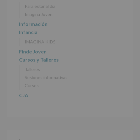
personales
Para estar al día
recogidos:
Imagina Joven
INFORMACIÓN
Información
SOBRE
Infancia
PROTECCIÓN
DE
IMAGINA KIDS
DATOS
(REGLAMENTO
Finde Joven
EUROPEO
Cursos y Talleres
2016/679
de
Talleres
27
abril
Sesiones informativas
de
Cursos
2016)
CJA
Responsable
:
AYUNTAMIENTO
DE
ALCOBENDAS.
Finalidad
:
Información
actividades
y