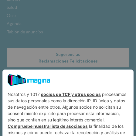
www.alcobendas.org
Salud
*
Ocio
Obligatorio
Agenda
Tablón de anuncios
Sugerencias
Reclamaciones Felicitaciones
Acerca de
Dónde estamos
Suscríbete a IMAGINA
Alcobendas