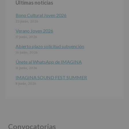
Últimas noticias
programas
participativos
para
Bono Cultural Joven 2026
jóvenes.
22 junio, 2026
Legitimación
:
Consentimiento
Verano Joven 2026
del
17 junio, 2026
interesado
para
Abierto plazo solicitud subvención
este
16 junio, 2026
fin
específico.
Únete al WhatsApp de IMAGINA
Destinatarios
:
11 junio, 2026
No
se
IMAGINA SOUND FEST SUMMER
cederán
8 junio, 2026
datos
a
terceros,
salvo
obligación
legal.
Derechos:
De
Convocatorias
acceso,