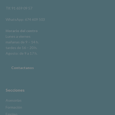
así
como
Tlf. 91 659 09 57
otros
derechos,
WhatsApp: 674 609 503
según
se
explica
Horario del centro
en
Lunes a viernes
la
mañanas de 9 – 14 h.
información
tardes de 16 – 20 h.
adicional.
Información
Agosto: de 9 a 17 h.
adicional
:
Puede
consultar
Contactanos
el
apartado
Aquí
Protegemos
tus
Secciones
Datos
de
Asesorías
nuestra
Formación
página
web:
Empleo