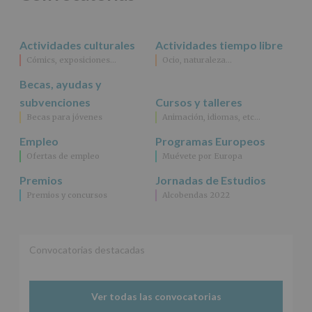
rectificación,
supresión,
así
Actividades culturales
Actividades tiempo libre
como
Cómics, exposiciones…
Ocio, naturaleza…
otros
derechos,
Becas, ayudas y
según
se
subvenciones
Cursos y talleres
explica
Becas para jóvenes
Animación, idiomas, etc…
en
la
Empleo
Programas Europeos
información
Ofertas de empleo
Muévete por Europa
adicional.
Información
Premios
Jornadas de Estudios
adicional
:
Premios y concursos
Alcobendas 2022
Puede
consultar
el
apartado
Aquí
Convocatorias destacadas
Protegemos
tus
Datos
Ver todas las convocatorias
de