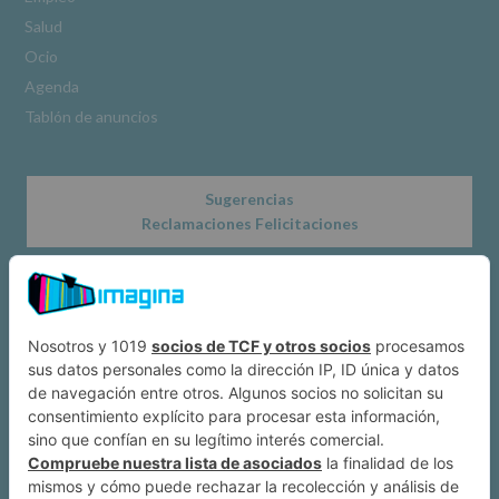
www.alcobendas.org
Salud
*
Ocio
Obligatorio
Agenda
Tablón de anuncios
Sugerencias
Reclamaciones Felicitaciones
Acerca de
Dónde estamos
Suscríbete a IMAGINA
Alcobendas