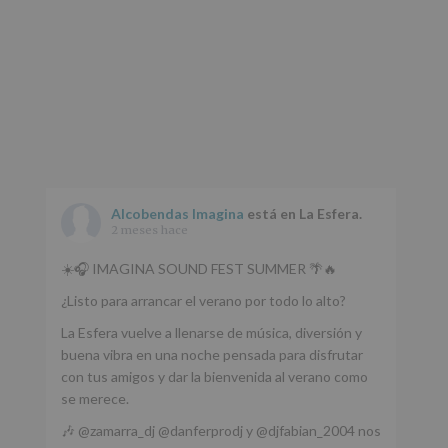
Alcobendas Imagina
está en La Esfera.
2 meses hace
☀️🎧 IMAGINA SOUND FEST SUMMER 🌴🔥
¿Listo para arrancar el verano por todo lo alto?
La Esfera vuelve a llenarse de música, diversión y
buena vibra en una noche pensada para disfrutar
con tus amigos y dar la bienvenida al verano como
se merece.
🎶 @zamarra_dj @danferprodj y @djfabian_2004 nos