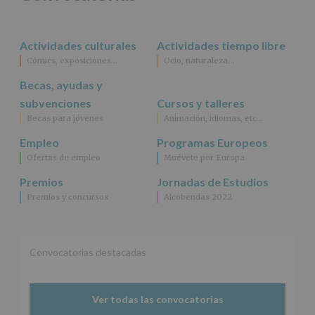
rectificación,
supresión,
así
Actividades culturales
Actividades tiempo libre
como
Cómics, exposiciones…
Ocio, naturaleza…
otros
derechos,
Becas, ayudas y
según
se
subvenciones
Cursos y talleres
explica
Becas para jóvenes
Animación, idiomas, etc…
en
la
Empleo
Programas Europeos
información
Ofertas de empleo
Muévete por Europa
adicional.
Información
Premios
Jornadas de Estudios
adicional
:
Premios y concursos
Alcobendas 2022
Puede
consultar
el
apartado
Aquí
Convocatorias destacadas
Protegemos
tus
Datos
Ver todas las convocatorias
de