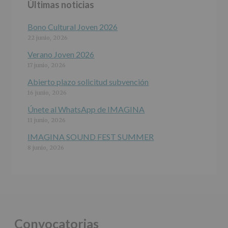
Últimas noticias
programas
participativos
para
Bono Cultural Joven 2026
jóvenes.
22 junio, 2026
Legitimación
:
Consentimiento
Verano Joven 2026
del
17 junio, 2026
interesado
para
Abierto plazo solicitud subvención
este
16 junio, 2026
fin
específico.
Únete al WhatsApp de IMAGINA
Destinatarios
:
11 junio, 2026
No
se
IMAGINA SOUND FEST SUMMER
cederán
8 junio, 2026
datos
a
terceros,
salvo
obligación
legal.
Derechos:
De
Convocatorias
acceso,