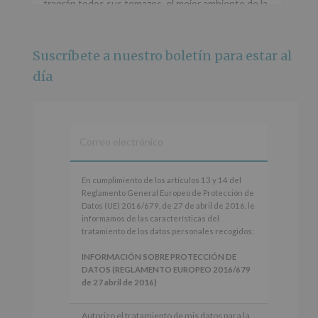
traerán todos sus temazos, el mejor ambiente de la
ciudad y un plan que no te puedes perder.
🌅 Porque este
...
Ver más
Suscríbete a nuestro boletín para estar al
Foto
día
Ver en Facebook
·
Compartir
Alcobendas Imagina
está en Recinto
Ferial De Alcobendas.
3 meses hace
IMAGINA SOUND SAN ISDRO
En
En cumplimiento de los artículos 13 y 14 del
cumplimiento
Reglamento General Europeo de Protección de
Esta noche la Zona Joven saltará a ritmo de
de
Datos (UE) 2016/679, de 27 de abril de 2016, le
@s.hidalgo.v y @joel_jowe
los
informamos de las características del
artículos
tratamiento de los datos personales recogidos:
Dos fantásticas novedades para disfrutar sin parar.
13
y
INFORMACIÓN SOBRE PROTECCIÓN DE
📍 Zona Joven
14
DATOS (REGLAMENTO EUROPEO 2016/679
🎫 Entrada libre hasta completar aforo
del
de 27 abril de 2016)
Reglamento
#alcobendas
#imaginasound
#SanIsidro2026
General
Responsable
: AYUNTAMIENTO DE
Autorizo el tratamiento de mis datos para la