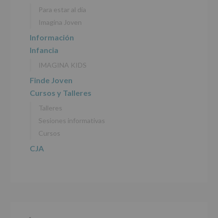
personales
Para estar al día
recogidos:
Imagina Joven
INFORMACIÓN
Información
SOBRE
Infancia
PROTECCIÓN
DE
IMAGINA KIDS
DATOS
(REGLAMENTO
Finde Joven
EUROPEO
Cursos y Talleres
2016/679
de
Talleres
27
abril
Sesiones informativas
de
Cursos
2016)
CJA
Responsable
:
AYUNTAMIENTO
DE
ALCOBENDAS.
Finalidad
:
Información
actividades
y