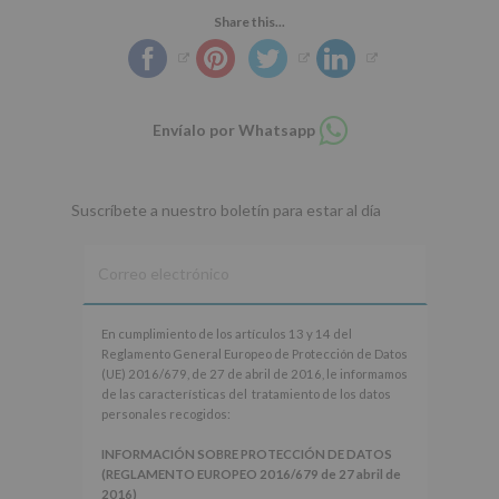
Share this...
Compartir
Envíalo por Whatsapp
en
whatsapp
Suscríbete a nuestro boletín para estar al día
En
En cumplimiento de los artículos 13 y 14 del
cumplimiento
Reglamento General Europeo de Protección de Datos
de
(UE) 2016/679, de 27 de abril de 2016, le informamos
los
de las características del tratamiento de los datos
artículos
personales recogidos:
13
y
INFORMACIÓN SOBRE PROTECCIÓN DE DATOS
14
(REGLAMENTO EUROPEO 2016/679 de 27 abril de
del
2016)