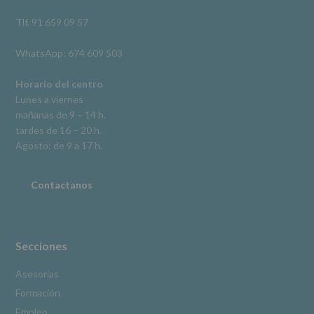
así
como
Tlf. 91 659 09 57
otros
derechos,
WhatsApp: 674 609 503
según
se
explica
Horario del centro
en
Lunes a viernes
la
mañanas de 9 – 14 h.
información
tardes de 16 – 20 h.
adicional.
Información
Agosto: de 9 a 17 h.
adicional
:
Puede
consultar
Contactanos
el
apartado
Aquí
Protegemos
tus
Secciones
Datos
de
Asesorías
nuestra
Formación
página
web:
Empleo