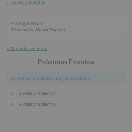
r
n
l
← Volver a Eventos
i
c
p
n
i
r
c
p
i
+ Google Map
i
a
n
Alcobendas
,
Madrid
España
p
l
c
a
i
l
p
« Todos los eventos
a
l
Próximos Eventos
No se ha encontrado ningún resultado.
«
ANTERIOR EVENTOS
«
ANTERIOR EVENTOS