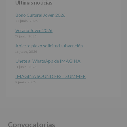
Últimas noticias
programas
participativos
para
Bono Cultural Joven 2026
jóvenes.
22 junio, 2026
Legitimación
:
Consentimiento
Verano Joven 2026
del
17 junio, 2026
interesado
para
Abierto plazo solicitud subvención
este
16 junio, 2026
fin
específico.
Únete al WhatsApp de IMAGINA
Destinatarios
:
11 junio, 2026
No
se
IMAGINA SOUND FEST SUMMER
cederán
8 junio, 2026
datos
a
terceros,
salvo
obligación
legal.
Derechos:
De
Convocatorias
acceso,