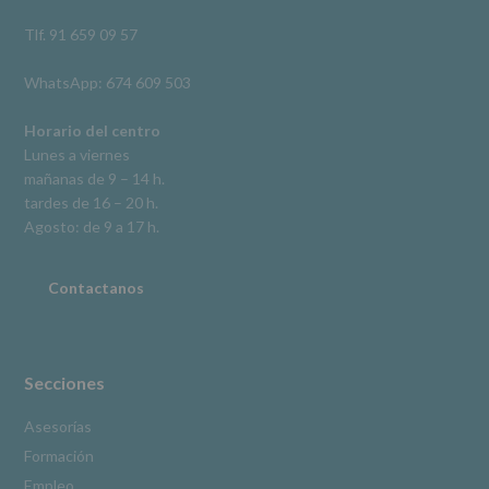
así
como
Tlf. 91 659 09 57
otros
derechos,
WhatsApp: 674 609 503
según
se
explica
Horario del centro
en
Lunes a viernes
la
mañanas de 9 – 14 h.
información
tardes de 16 – 20 h.
adicional.
Información
Agosto: de 9 a 17 h.
adicional
:
Puede
consultar
Contactanos
el
apartado
Aquí
Protegemos
tus
Secciones
Datos
de
Asesorías
nuestra
Formación
página
web:
Empleo