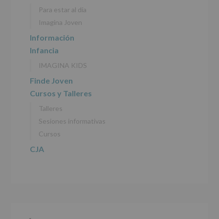
personales
Para estar al día
recogidos:
Imagina Joven
INFORMACIÓN
Información
SOBRE
Infancia
PROTECCIÓN
DE
IMAGINA KIDS
DATOS
(REGLAMENTO
Finde Joven
EUROPEO
Cursos y Talleres
2016/679
de
Talleres
27
abril
Sesiones informativas
de
Cursos
2016)
CJA
Responsable
:
AYUNTAMIENTO
DE
ALCOBENDAS.
Finalidad
:
Información
actividades
y