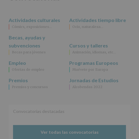
rectificación,
supresión,
así
Actividades culturales
Actividades tiempo libre
como
Cómics, exposiciones…
Ocio, naturaleza…
otros
derechos,
Becas, ayudas y
según
se
subvenciones
Cursos y talleres
explica
Becas para jóvenes
Animación, idiomas, etc…
en
la
Empleo
Programas Europeos
información
Ofertas de empleo
Muévete por Europa
adicional.
Información
Premios
Jornadas de Estudios
adicional
:
Premios y concursos
Alcobendas 2022
Puede
consultar
el
apartado
Aquí
Convocatorias destacadas
Protegemos
tus
Datos
Ver todas las convocatorias
de