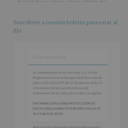
traerán todos sus temazos, el mejor ambiente de la
ciudad y un plan que no te puedes perder.
🌅 Porque este
...
Ver más
Suscríbete a nuestro boletín para estar al
Foto
día
Ver en Facebook
·
Compartir
Alcobendas Imagina
está en Recinto
Ferial De Alcobendas.
3 meses hace
IMAGINA SOUND SAN ISDRO
En
En cumplimiento de los artículos 13 y 14 del
cumplimiento
Reglamento General Europeo de Protección de
Esta noche la Zona Joven saltará a ritmo de
de
Datos (UE) 2016/679, de 27 de abril de 2016, le
@s.hidalgo.v y @joel_jowe
los
informamos de las características del
artículos
tratamiento de los datos personales recogidos:
Dos fantásticas novedades para disfrutar sin parar.
13
y
INFORMACIÓN SOBRE PROTECCIÓN DE
📍 Zona Joven
14
DATOS (REGLAMENTO EUROPEO 2016/679
🎫 Entrada libre hasta completar aforo
del
de 27 abril de 2016)
Reglamento
#alcobendas
#imaginasound
#SanIsidro2026
General
Responsable
: AYUNTAMIENTO DE
Autorizo el tratamiento de mis datos para la