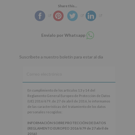
Share this...
Compartir
Envíalo por Whatsapp
en
whatsapp
Suscríbete a nuestro boletín para estar al día
En
En cumplimiento de los artículos 13 y 14 del
cumplimiento
Reglamento General Europeo de Protección de Datos
de
(UE) 2016/679, de 27 de abril de 2016, le informamos
los
de las características del tratamiento de los datos
artículos
personales recogidos:
13
y
INFORMACIÓN SOBRE PROTECCIÓN DE DATOS
14
(REGLAMENTO EUROPEO 2016/679 de 27 abril de
del
2016)