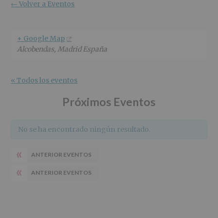
r
n
l
← Volver a Eventos
i
c
p
n
i
r
c
p
i
+ Google Map
i
a
n
Alcobendas
,
Madrid
España
p
l
c
a
i
l
p
« Todos los eventos
a
l
Próximos Eventos
No se ha encontrado ningún resultado.
«
ANTERIOR EVENTOS
«
ANTERIOR EVENTOS