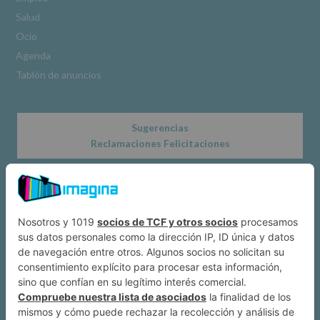
www.alcobendas.org
Salud
*
Ocio
Obligatorio
Agenda
Tablón de anuncios
Sugerencias
Reclamaciones Felicitaciones
Acerca de
Dónde estamos
Suscríbete a IMAGINA
Alcobendas