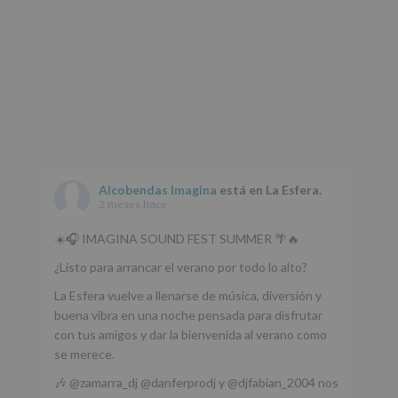
Alcobendas Imagina
está en La Esfera.
2 meses hace
☀️🎧 IMAGINA SOUND FEST SUMMER 🌴🔥
¿Listo para arrancar el verano por todo lo alto?
La Esfera vuelve a llenarse de música, diversión y
buena vibra en una noche pensada para disfrutar
con tus amigos y dar la bienvenida al verano como
se merece.
🎶 @zamarra_dj @danferprodj y @djfabian_2004 nos