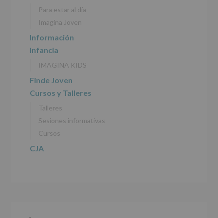
personales
Para estar al día
recogidos:
Imagina Joven
INFORMACIÓN
Información
SOBRE
Infancia
PROTECCIÓN
DE
IMAGINA KIDS
DATOS
(REGLAMENTO
Finde Joven
EUROPEO
Cursos y Talleres
2016/679
de
Talleres
27
abril
Sesiones informativas
de
Cursos
2016)
CJA
Responsable
:
AYUNTAMIENTO
DE
ALCOBENDAS.
Finalidad
:
Información
actividades
y