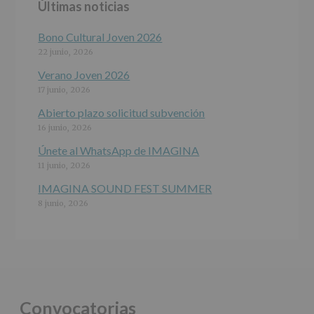
Últimas noticias
programas
participativos
para
Bono Cultural Joven 2026
jóvenes.
22 junio, 2026
Legitimación
:
Consentimiento
Verano Joven 2026
del
17 junio, 2026
interesado
para
Abierto plazo solicitud subvención
este
16 junio, 2026
fin
específico.
Únete al WhatsApp de IMAGINA
Destinatarios
:
11 junio, 2026
No
se
IMAGINA SOUND FEST SUMMER
cederán
8 junio, 2026
datos
a
terceros,
salvo
obligación
legal.
Derechos:
De
Convocatorias
acceso,