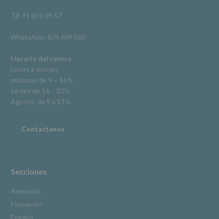
así
como
Tlf. 91 659 09 57
otros
derechos,
WhatsApp: 674 609 503
según
se
explica
Horario del centro
en
Lunes a viernes
la
mañanas de 9 – 14 h.
información
tardes de 16 – 20 h.
adicional.
Información
Agosto: de 9 a 17 h.
adicional
:
Puede
consultar
Contactanos
el
apartado
Aquí
Protegemos
tus
Secciones
Datos
de
Asesorías
nuestra
Formación
página
web:
Empleo