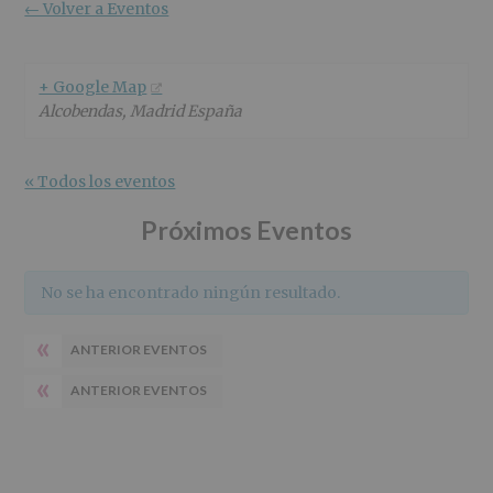
r
n
l
← Volver a Eventos
i
c
p
n
i
r
c
p
i
+ Google Map
i
a
n
Alcobendas
,
Madrid
España
p
l
c
a
i
l
p
« Todos los eventos
a
l
Próximos Eventos
No se ha encontrado ningún resultado.
«
ANTERIOR EVENTOS
«
ANTERIOR EVENTOS