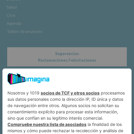
www.alcobendas.org
Salud
*
Ocio
Obligatorio
Agenda
Tablón de anuncios
Sugerencias
Reclamaciones Felicitaciones
Acerca de
Dónde estamos
Suscríbete a IMAGINA
Alcobendas