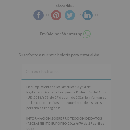
Share this...
Compartir
Envíalo por Whatsapp
en
whatsapp
Suscríbete a nuestro boletín para estar al día
En
En cumplimiento de los artículos 13 y 14 del
cumplimiento
Reglamento General Europeo de Protección de Datos
de
(UE) 2016/679, de 27 de abril de 2016, le informamos
los
de las características del tratamiento de los datos
artículos
personales recogidos:
13
y
INFORMACIÓN SOBRE PROTECCIÓN DE DATOS
14
(REGLAMENTO EUROPEO 2016/679 de 27 abril de
del
2016)