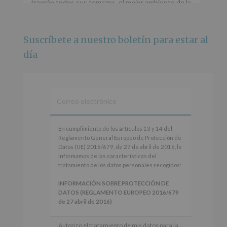
traerán todos sus temazos, el mejor ambiente de la
ciudad y un plan que no te puedes perder.
🌅 Porque este
...
Ver más
Suscríbete a nuestro boletín para estar al
Foto
día
Ver en Facebook
·
Compartir
Alcobendas Imagina
está en Recinto
Ferial De Alcobendas.
3 meses hace
IMAGINA SOUND SAN ISDRO
En
En cumplimiento de los artículos 13 y 14 del
cumplimiento
Reglamento General Europeo de Protección de
Esta noche la Zona Joven saltará a ritmo de
de
Datos (UE) 2016/679, de 27 de abril de 2016, le
@s.hidalgo.v y @joel_jowe
los
informamos de las características del
artículos
tratamiento de los datos personales recogidos:
Dos fantásticas novedades para disfrutar sin parar.
13
y
INFORMACIÓN SOBRE PROTECCIÓN DE
📍 Zona Joven
14
DATOS (REGLAMENTO EUROPEO 2016/679
🎫 Entrada libre hasta completar aforo
del
de 27 abril de 2016)
Reglamento
#alcobendas
#imaginasound
#SanIsidro2026
General
Responsable
: AYUNTAMIENTO DE
Autorizo el tratamiento de mis datos para la