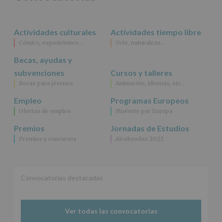
rectificación,
supresión,
así
Actividades culturales
Actividades tiempo libre
como
Cómics, exposiciones…
Ocio, naturaleza…
otros
derechos,
Becas, ayudas y
según
se
subvenciones
Cursos y talleres
explica
Becas para jóvenes
Animación, idiomas, etc…
en
la
Empleo
Programas Europeos
información
Ofertas de empleo
Muévete por Europa
adicional.
Información
Premios
Jornadas de Estudios
adicional
:
Premios y concursos
Alcobendas 2022
Puede
consultar
el
apartado
Aquí
Convocatorias destacadas
Protegemos
tus
Datos
Ver todas las convocatorias
de