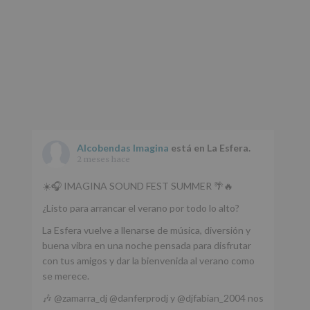
Alcobendas Imagina
está en La Esfera.
2 meses hace
☀️🎧 IMAGINA SOUND FEST SUMMER 🌴🔥
¿Listo para arrancar el verano por todo lo alto?
La Esfera vuelve a llenarse de música, diversión y
buena vibra en una noche pensada para disfrutar
con tus amigos y dar la bienvenida al verano como
se merece.
🎶 @zamarra_dj @danferprodj y @djfabian_2004 nos