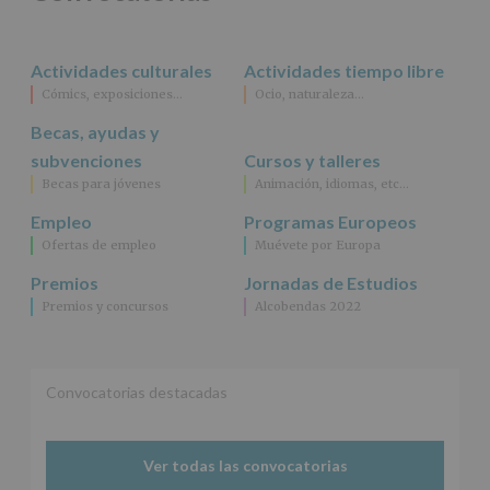
rectificación,
supresión,
así
Actividades culturales
Actividades tiempo libre
como
Cómics, exposiciones…
Ocio, naturaleza…
otros
derechos,
Becas, ayudas y
según
se
subvenciones
Cursos y talleres
explica
Becas para jóvenes
Animación, idiomas, etc…
en
la
Empleo
Programas Europeos
información
Ofertas de empleo
Muévete por Europa
adicional.
Información
Premios
Jornadas de Estudios
adicional
:
Premios y concursos
Alcobendas 2022
Puede
consultar
el
apartado
Aquí
Convocatorias destacadas
Protegemos
tus
Datos
Ver todas las convocatorias
de