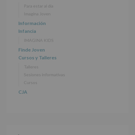
personales
Para estar al día
recogidos:
Imagina Joven
INFORMACIÓN
Información
SOBRE
Infancia
PROTECCIÓN
DE
IMAGINA KIDS
DATOS
(REGLAMENTO
Finde Joven
EUROPEO
Cursos y Talleres
2016/679
de
Talleres
27
abril
Sesiones informativas
de
Cursos
2016)
CJA
Responsable
:
AYUNTAMIENTO
DE
ALCOBENDAS.
Finalidad
:
Información
actividades
y