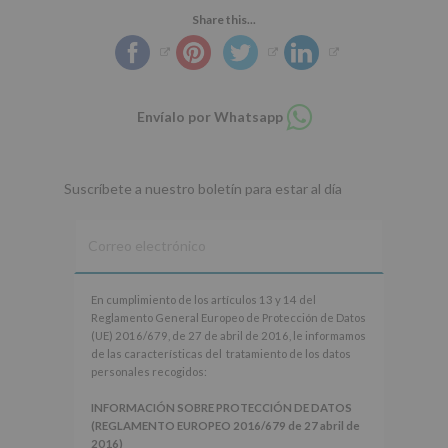
Share this...
Compartir
Envíalo por Whatsapp
en
whatsapp
Suscríbete a nuestro boletín para estar al día
En
En cumplimiento de los artículos 13 y 14 del
cumplimiento
Reglamento General Europeo de Protección de Datos
de
(UE) 2016/679, de 27 de abril de 2016, le informamos
los
de las características del tratamiento de los datos
artículos
personales recogidos:
13
y
INFORMACIÓN SOBRE PROTECCIÓN DE DATOS
14
(REGLAMENTO EUROPEO 2016/679 de 27 abril de
del
2016)