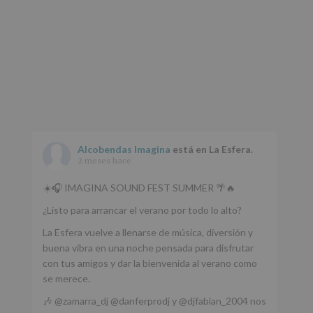
Alcobendas Imagina
está en La Esfera.
2 meses hace
☀️🎧 IMAGINA SOUND FEST SUMMER 🌴🔥
¿Listo para arrancar el verano por todo lo alto?
La Esfera vuelve a llenarse de música, diversión y
buena vibra en una noche pensada para disfrutar
con tus amigos y dar la bienvenida al verano como
se merece.
🎶 @zamarra_dj @danferprodj y @djfabian_2004 nos