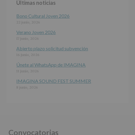
Últimas noticias
programas
participativos
para
Bono Cultural Joven 2026
jóvenes.
22 junio, 2026
Legitimación
:
Consentimiento
Verano Joven 2026
del
17 junio, 2026
interesado
para
Abierto plazo solicitud subvención
este
16 junio, 2026
fin
específico.
Únete al WhatsApp de IMAGINA
Destinatarios
:
11 junio, 2026
No
se
IMAGINA SOUND FEST SUMMER
cederán
8 junio, 2026
datos
a
terceros,
salvo
obligación
legal.
Derechos:
De
Convocatorias
acceso,