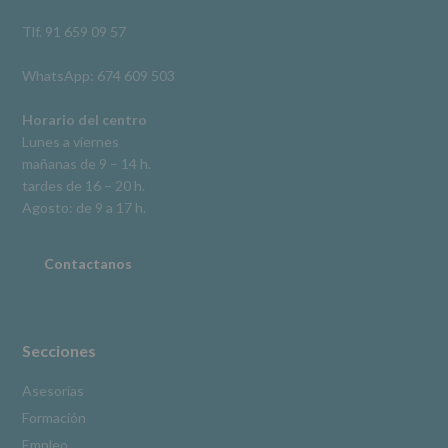
así
como
Tlf. 91 659 09 57
otros
derechos,
WhatsApp: 674 609 503
según
se
explica
Horario del centro
en
Lunes a viernes
la
mañanas de 9 – 14 h.
información
tardes de 16 – 20 h.
adicional.
Información
Agosto: de 9 a 17 h.
adicional
:
Puede
consultar
Contactanos
el
apartado
Aquí
Protegemos
tus
Secciones
Datos
de
Asesorías
nuestra
Formación
página
web:
Empleo