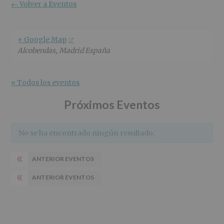
r
n
l
← Volver a Eventos
i
c
p
n
i
r
c
p
i
+ Google Map
i
a
n
Alcobendas
,
Madrid
España
p
l
c
a
i
l
p
« Todos los eventos
a
l
Próximos Eventos
No se ha encontrado ningún resultado.
«
ANTERIOR EVENTOS
«
ANTERIOR EVENTOS