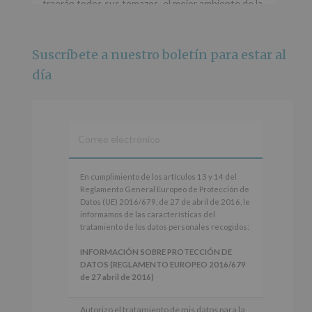
traerán todos sus temazos, el mejor ambiente de la
ciudad y un plan que no te puedes perder.
🌅 Porque este
...
Ver más
Suscríbete a nuestro boletín para estar al
Foto
día
Ver en Facebook
·
Compartir
Alcobendas Imagina
está en Recinto
Ferial De Alcobendas.
3 meses hace
IMAGINA SOUND SAN ISDRO
En
En cumplimiento de los artículos 13 y 14 del
cumplimiento
Reglamento General Europeo de Protección de
Esta noche la Zona Joven saltará a ritmo de
de
Datos (UE) 2016/679, de 27 de abril de 2016, le
@s.hidalgo.v y @joel_jowe
los
informamos de las características del
artículos
tratamiento de los datos personales recogidos:
Dos fantásticas novedades para disfrutar sin parar.
13
y
INFORMACIÓN SOBRE PROTECCIÓN DE
📍 Zona Joven
14
DATOS (REGLAMENTO EUROPEO 2016/679
🎫 Entrada libre hasta completar aforo
del
de 27 abril de 2016)
Reglamento
#alcobendas
#imaginasound
#SanIsidro2026
General
Responsable
: AYUNTAMIENTO DE
Autorizo el tratamiento de mis datos para la