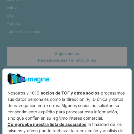
www.alcobendas.org
Salud
*
Ocio
Obligatorio
Agenda
Tablón de anuncios
Sugerencias
Reclamaciones Felicitaciones
Acerca de
Dónde estamos
Suscríbete a IMAGINA
Alcobendas