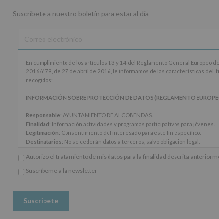
Suscríbete a nuestro boletín para estar al día
En
En cumplimiento de los artículos 13 y 14 del Reglamento General Europeo de
cumplimiento
2016/679, de 27 de abril de 2016, le informamos de las características del 
de
recogidos:
los
artículos
INFORMACIÓN SOBRE PROTECCIÓN DE DATOS (REGLAMENTO EUROPEO 20
13
y
Responsable
: AYUNTAMIENTO DE ALCOBENDAS.
14
Finalidad
: Información actividades y programas participativos para jóvenes.
del
Legitimación
: Consentimiento del interesado para este fin específico.
Reglamento
Destinatarios
: No se cederán datos a terceros, salvo obligación legal.
General
Derechos:
De acceso, rectificación, supresión, así como otros derechos, seg
Autorizo el tratamiento de mis datos para la finalidad descrita anterior
Europeo
adicional.
de
Información adicional
: Puede consultar el apartado Aquí Protegemos tus Da
Suscríbeme a la newsletter
Protección
*
www.alcobendas.org
de
Obligatorio
Datos
(UE)
2016/679,