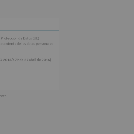
 Protección de Datos (UE)
tratamiento de los datos personales
16/679 de 27 abril de 2016)
ún se explica en la información
mente
tos de nuestra página web: