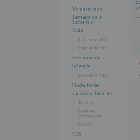
r
n
l
+
principal
i
c
p
Voluntariado
Al
n
i
r
« 
Semana de la
c
p
i
Juventud
i
a
n
Ocio
p
l
c
Para estar al día
a
i
Imagina Joven
l
p
a
Información
l
Infancia
IMAGINA KIDS
Finde Joven
Cursos y Talleres
Talleres
Sesiones
informativas
Cursos
CJA