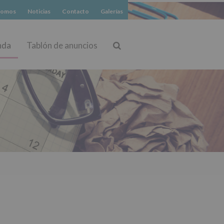
somos
Noticias
Contacto
Galerías
nda
Tablón de anuncios
Buscar