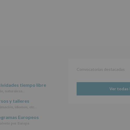
de
27
de
abril
de
2016,
le
informamos
de
las
características
del
tratamiento
de
Convocatorias destacadas
los
datos
personales
ividades tiempo libre
Ver todas 
recogidos:
io, naturaleza…
INFORMACIÓN
sos y talleres
SOBRE
imación, idiomas, etc…
PROTECCIÓN
DE
ogramas Europeos
DATOS
évete por Europa
(REGLAMENTO