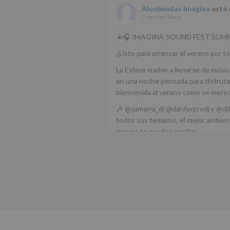
Alcobendas Imagina
está 
2 meses hace
☀️🎧 IMAGINA SOUND FEST SUMM
¿Listo para arrancar el verano por to
La Esfera vuelve a llenarse de músic
en una noche pensada para disfrutar
bienvenida al verano como se mere
🎶 @zamarra_dj @danferprodj y @dj
todos sus temazos, el mejor ambient
que no te puedes perder.
🌅 Porque este
...
Ver más
Foto
Ver en Facebook
·
Compartir
Alcobendas Imagina
está 
Alcobendas.
3 meses hace