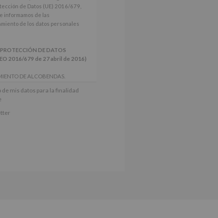
tección de Datos (UE) 2016/679,
le informamos de las
tamiento de los datos personales
 PROTECCIÓN DE DATOS
2016/679 de 27 abril de 2016)
MIENTO DE ALCOBENDAS.
actividades y programas
 de mis datos para la finalidad
nes.
e
iento del interesado para este fin
tter
derán datos a terceros, salvo
ctificación, supresión, así como
e explica en la información
Puede consultar el apartado Aquí
e nuestra página web: