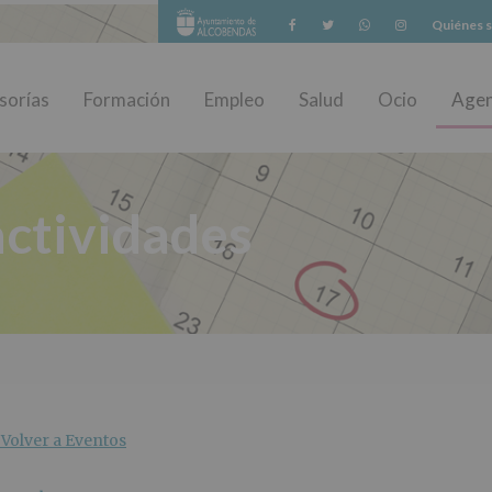
Facebook
Twitter
Whatsapp
Instagram
Quiénes 
sorías
Formación
Empleo
Salud
Ocio
Age
ctividades
Volver a Eventos