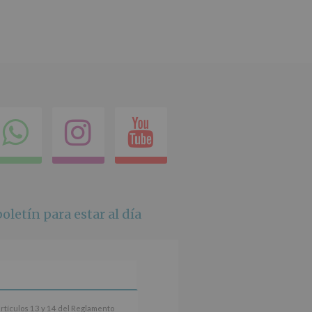
ok
itter
Compartir
Instagram
Youtube
en
whatsapp
oletín para estar al día
artículos 13 y 14 del Reglamento