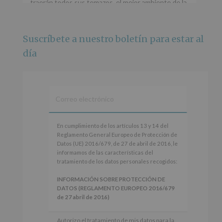
traerán todos sus temazos, el mejor ambiente de la
ciudad y un plan que no te puedes perder.
🌅 Porque este
...
Ver más
Suscríbete a nuestro boletín para estar al
Foto
día
Ver en Facebook
·
Compartir
Alcobendas Imagina
está en Recinto
Ferial De Alcobendas.
3 meses hace
IMAGINA SOUND SAN ISDRO
En
En cumplimiento de los artículos 13 y 14 del
cumplimiento
Reglamento General Europeo de Protección de
Esta noche la Zona Joven saltará a ritmo de
de
Datos (UE) 2016/679, de 27 de abril de 2016, le
@s.hidalgo.v y @joel_jowe
los
informamos de las características del
artículos
tratamiento de los datos personales recogidos:
Dos fantásticas novedades para disfrutar sin parar.
13
y
INFORMACIÓN SOBRE PROTECCIÓN DE
📍 Zona Joven
14
DATOS (REGLAMENTO EUROPEO 2016/679
🎫 Entrada libre hasta completar aforo
del
de 27 abril de 2016)
Reglamento
#alcobendas
#imaginasound
#SanIsidro2026
General
Responsable
: AYUNTAMIENTO DE
Autorizo el tratamiento de mis datos para la