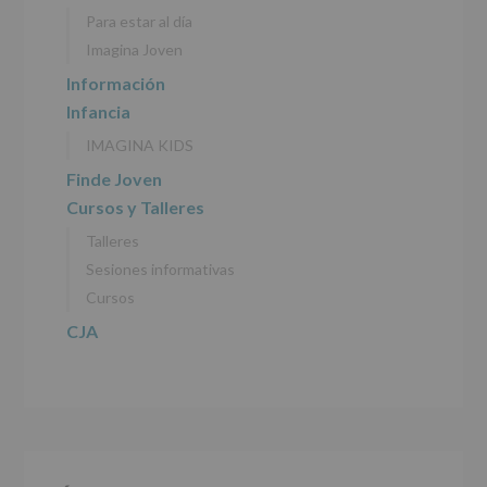
personales
Para estar al día
recogidos:
Imagina Joven
INFORMACIÓN
Información
SOBRE
Infancia
PROTECCIÓN
DE
IMAGINA KIDS
DATOS
(REGLAMENTO
Finde Joven
EUROPEO
Cursos y Talleres
2016/679
de
Talleres
27
abril
Sesiones informativas
de
Cursos
2016)
CJA
Responsable
:
AYUNTAMIENTO
DE
ALCOBENDAS.
Finalidad
:
Información
actividades
y