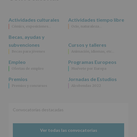
rectificación,
supresión,
así
Actividades culturales
Actividades tiempo libre
como
Cómics, exposiciones…
Ocio, naturaleza…
otros
derechos,
Becas, ayudas y
según
se
subvenciones
Cursos y talleres
explica
Becas para jóvenes
Animación, idiomas, etc…
en
la
Empleo
Programas Europeos
información
Ofertas de empleo
Muévete por Europa
adicional.
Información
Premios
Jornadas de Estudios
adicional
:
Premios y concursos
Alcobendas 2022
Puede
consultar
el
apartado
Aquí
Convocatorias destacadas
Protegemos
tus
Datos
Ver todas las convocatorias
de