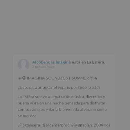
Alcobendas Imagina
está en La Esfera.
2 meses hace
☀️🎧 IMAGINA SOUND FEST SUMMER 🌴🔥
¿Listo para arrancar el verano por todo lo alto?
La Esfera vuelve a llenarse de música, diversión y
buena vibra en una noche pensada para disfrutar
con tus amigos y dar la bienvenida al verano como
se merece.
🎶 @zamarra_dj @danferprodj y @djfabian_2004 nos