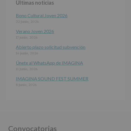
Últimas noticias
programas
participativos
para
Bono Cultural Joven 2026
jóvenes.
22 junio, 2026
Legitimación
:
Consentimiento
Verano Joven 2026
del
17 junio, 2026
interesado
para
Abierto plazo solicitud subvención
este
16 junio, 2026
fin
específico.
Únete al WhatsApp de IMAGINA
Destinatarios
:
11 junio, 2026
No
se
IMAGINA SOUND FEST SUMMER
cederán
8 junio, 2026
datos
a
terceros,
salvo
obligación
legal.
Derechos:
De
Convocatorias
acceso,