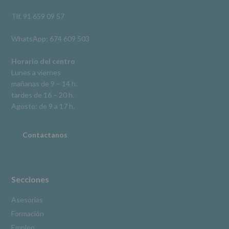
así
como
Tlf. 91 659 09 57
otros
derechos,
WhatsApp: 674 609 503
según
se
explica
Horario del centro
en
Lunes a viernes
la
mañanas de 9 – 14 h.
información
tardes de 16 – 20 h.
adicional.
Información
Agosto: de 9 a 17 h.
adicional
:
Puede
consultar
Contactanos
el
apartado
Aquí
Protegemos
tus
Secciones
Datos
de
Asesorías
nuestra
Formación
página
web:
Empleo