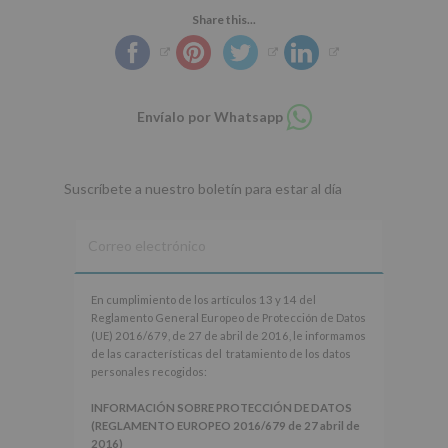
Share this...
Compartir
Envíalo por Whatsapp
en
whatsapp
Suscríbete a nuestro boletín para estar al día
En
En cumplimiento de los artículos 13 y 14 del
cumplimiento
Reglamento General Europeo de Protección de Datos
de
(UE) 2016/679, de 27 de abril de 2016, le informamos
los
de las características del tratamiento de los datos
artículos
personales recogidos:
13
y
INFORMACIÓN SOBRE PROTECCIÓN DE DATOS
14
(REGLAMENTO EUROPEO 2016/679 de 27 abril de
del
2016)