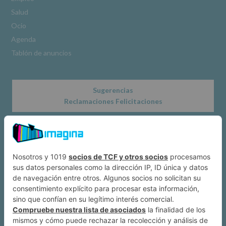
www.alcobendas.org
Salud
*
Ocio
Obligatorio
Agenda
Tablón de anuncios
Sugerencias
Reclamaciones Felicitaciones
Acerca de
Dónde estamos
Suscríbete a IMAGINA
Alcobendas