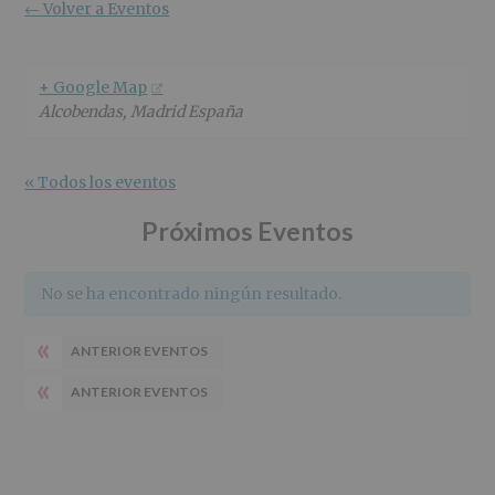
r
n
l
← Volver a Eventos
i
c
p
n
i
r
c
p
i
+ Google Map
i
a
n
Alcobendas
,
Madrid
España
p
l
c
a
i
l
p
« Todos los eventos
a
l
Próximos Eventos
No se ha encontrado ningún resultado.
«
ANTERIOR EVENTOS
«
ANTERIOR EVENTOS