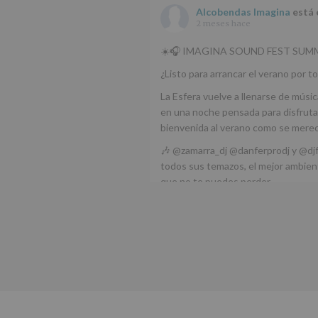
Alcobendas Imagina
está 
2 meses hace
☀️🎧 IMAGINA SOUND FEST SUMM
¿Listo para arrancar el verano por to
La Esfera vuelve a llenarse de músic
en una noche pensada para disfrutar
bienvenida al verano como se mere
🎶 @zamarra_dj @danferprodj y @dj
todos sus temazos, el mejor ambient
que no te puedes perder.
🌅 Porque este
...
Ver más
Foto
Ver en Facebook
·
Compartir
Alcobendas Imagina
está 
Alcobendas.
3 meses hace