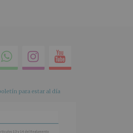
ok
itter
Compartir
Instagram
Youtube
en
whatsapp
oletín para estar al día
artículos 13 y 14 del Reglamento