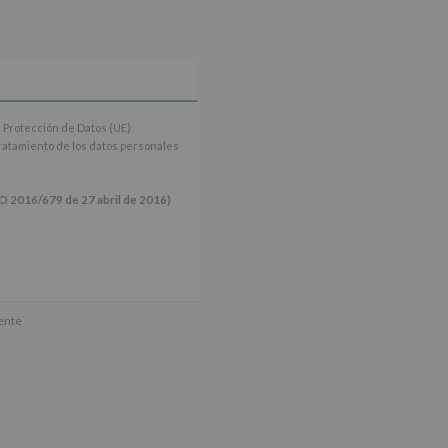
 Protección de Datos (UE)
tratamiento de los datos personales
16/679 de 27 abril de 2016)
ún se explica en la información
mente
tos de nuestra página web: