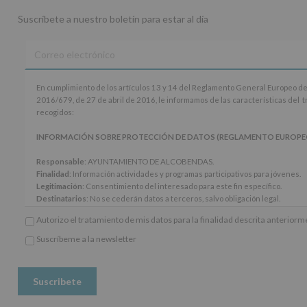
Suscríbete a nuestro boletín para estar al día
En
En cumplimiento de los artículos 13 y 14 del Reglamento General Europeo de
cumplimiento
2016/679, de 27 de abril de 2016, le informamos de las características del 
de
recogidos:
los
artículos
INFORMACIÓN SOBRE PROTECCIÓN DE DATOS (REGLAMENTO EUROPEO 20
13
y
Responsable
: AYUNTAMIENTO DE ALCOBENDAS.
14
Finalidad
: Información actividades y programas participativos para jóvenes.
del
Legitimación
: Consentimiento del interesado para este fin específico.
Reglamento
Destinatarios
: No se cederán datos a terceros, salvo obligación legal.
General
Derechos:
De acceso, rectificación, supresión, así como otros derechos, seg
Autorizo el tratamiento de mis datos para la finalidad descrita anterior
Europeo
adicional.
de
Información adicional
: Puede consultar el apartado Aquí Protegemos tus Da
Suscríbeme a la newsletter
Protección
*
www.alcobendas.org
de
Obligatorio
Datos
(UE)
2016/679,