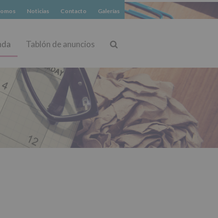
somos
Noticias
Contacto
Galerías
nda
Tablón de anuncios
Buscar