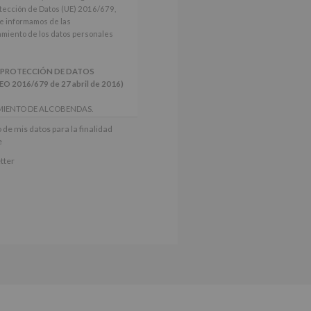
tección de Datos (UE) 2016/679,
le informamos de las
tamiento de los datos personales
 PROTECCIÓN DE DATOS
2016/679 de 27 abril de 2016)
MIENTO DE ALCOBENDAS.
actividades y programas
 de mis datos para la finalidad
nes.
e
iento del interesado para este fin
tter
derán datos a terceros, salvo
ctificación, supresión, así como
e explica en la información
Puede consultar el apartado Aquí
e nuestra página web: