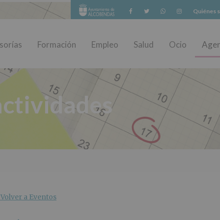
Facebook
Twitter
Whatsapp
Instagram
Quiénes 
sorías
Formación
Empleo
Salud
Ocio
Age
ctividades
Volver a Eventos