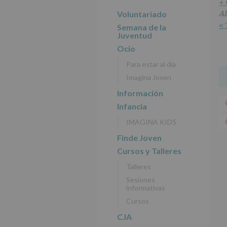
r
n
l
+
principal
i
c
p
Voluntariado
Al
n
i
r
« 
Semana de la
c
p
i
Juventud
i
a
n
Ocio
p
l
c
Para estar al día
a
i
Imagina Joven
l
p
a
Información
l
Infancia
IMAGINA KIDS
Finde Joven
Cursos y Talleres
Talleres
Sesiones
informativas
Cursos
CJA