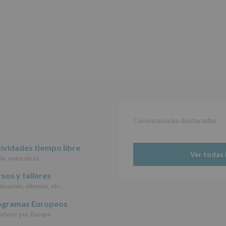
de
27
de
abril
de
2016,
le
informamos
de
las
características
del
tratamiento
de
Convocatorias destacadas
los
datos
personales
ividades tiempo libre
Ver todas 
recogidos:
io, naturaleza…
INFORMACIÓN
sos y talleres
SOBRE
imación, idiomas, etc…
PROTECCIÓN
DE
ogramas Europeos
DATOS
évete por Europa
(REGLAMENTO