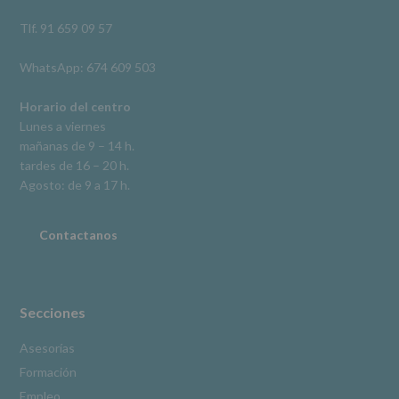
así
como
Tlf. 91 659 09 57
otros
derechos,
WhatsApp: 674 609 503
según
se
explica
Horario del centro
en
Lunes a viernes
la
mañanas de 9 – 14 h.
información
tardes de 16 – 20 h.
adicional.
Información
Agosto: de 9 a 17 h.
adicional
:
Puede
consultar
Contactanos
el
apartado
Aquí
Protegemos
tus
Secciones
Datos
de
Asesorías
nuestra
Formación
página
web:
Empleo