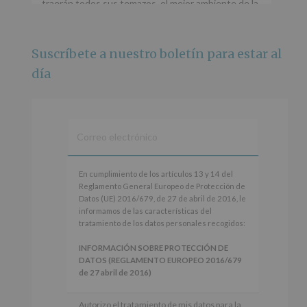
traerán todos sus temazos, el mejor ambiente de la
ciudad y un plan que no te puedes perder.
🌅 Porque este
...
Ver más
Suscríbete a nuestro boletín para estar al
Foto
día
Ver en Facebook
·
Compartir
Alcobendas Imagina
está en Recinto
Ferial De Alcobendas.
3 meses hace
IMAGINA SOUND SAN ISDRO
En
En cumplimiento de los artículos 13 y 14 del
cumplimiento
Reglamento General Europeo de Protección de
Esta noche la Zona Joven saltará a ritmo de
de
Datos (UE) 2016/679, de 27 de abril de 2016, le
@s.hidalgo.v y @joel_jowe
los
informamos de las características del
artículos
tratamiento de los datos personales recogidos:
Dos fantásticas novedades para disfrutar sin parar.
13
y
INFORMACIÓN SOBRE PROTECCIÓN DE
📍 Zona Joven
14
DATOS (REGLAMENTO EUROPEO 2016/679
🎫 Entrada libre hasta completar aforo
del
de 27 abril de 2016)
Reglamento
#alcobendas
#imaginasound
#SanIsidro2026
General
Responsable
: AYUNTAMIENTO DE
Autorizo el tratamiento de mis datos para la