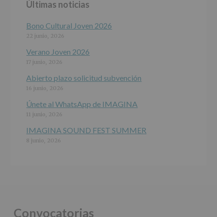
Últimas noticias
programas
participativos
para
Bono Cultural Joven 2026
jóvenes.
22 junio, 2026
Legitimación
:
Consentimiento
Verano Joven 2026
del
17 junio, 2026
interesado
para
Abierto plazo solicitud subvención
este
16 junio, 2026
fin
específico.
Únete al WhatsApp de IMAGINA
Destinatarios
:
11 junio, 2026
No
se
IMAGINA SOUND FEST SUMMER
cederán
8 junio, 2026
datos
a
terceros,
salvo
obligación
legal.
Derechos:
De
Convocatorias
acceso,