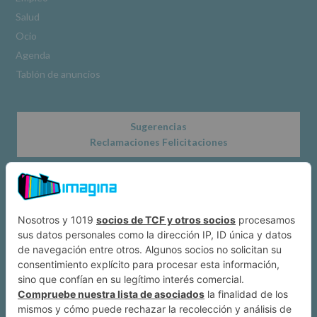
www.alcobendas.org
Salud
*
Ocio
Obligatorio
Agenda
Tablón de anuncios
Sugerencias
Reclamaciones Felicitaciones
Acerca de
Dónde estamos
Suscríbete a IMAGINA
Alcobendas