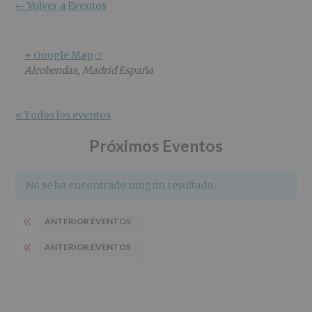
r
n
l
← Volver a Eventos
i
c
p
n
i
r
c
p
i
+ Google Map
i
a
n
Alcobendas
,
Madrid
España
p
l
c
a
i
l
p
« Todos los eventos
a
l
Próximos Eventos
No se ha encontrado ningún resultado.
«
ANTERIOR EVENTOS
«
ANTERIOR EVENTOS