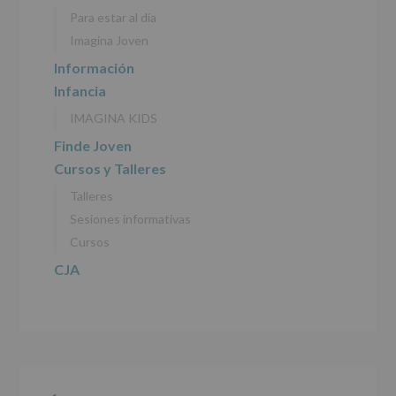
personales
Para estar al día
recogidos:
Imagina Joven
INFORMACIÓN
Información
SOBRE
Infancia
PROTECCIÓN
DE
IMAGINA KIDS
DATOS
(REGLAMENTO
Finde Joven
EUROPEO
Cursos y Talleres
2016/679
de
Talleres
27
abril
Sesiones informativas
de
Cursos
2016)
CJA
Responsable
:
AYUNTAMIENTO
DE
ALCOBENDAS.
Finalidad
:
Información
actividades
y