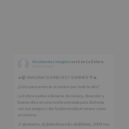
Alcobendas Imagina
está en La Esfera.
2 meses hace
☀️🎧 IMAGINA SOUND FEST SUMMER 🌴🔥
¿Listo para arrancar el verano por todo lo alto?
La Esfera vuelve a llenarse de música, diversión y
buena vibra en una noche pensada para disfrutar
con tus amigos y dar la bienvenida al verano como
se merece.
🎶 @zamarra_dj @danferprodj y @djfabian_2004 nos