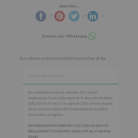
Share this...
Compartir
Envíalo por Whatsapp
en
whatsapp
Suscríbete a nuestro boletín para estar al día
En
En cumplimiento de los artículos 13 y 14 del
cumplimiento
Reglamento General Europeo de Protección de Datos
de
(UE) 2016/679, de 27 de abril de 2016, le informamos
los
de las características del tratamiento de los datos
artículos
personales recogidos:
13
y
INFORMACIÓN SOBRE PROTECCIÓN DE DATOS
14
(REGLAMENTO EUROPEO 2016/679 de 27 abril de
del
2016)