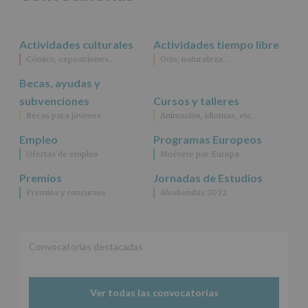
rectificación,
supresión,
así
Actividades culturales
Actividades tiempo libre
como
Cómics, exposiciones…
Ocio, naturaleza…
otros
derechos,
Becas, ayudas y
según
se
subvenciones
Cursos y talleres
explica
Becas para jóvenes
Animación, idiomas, etc…
en
la
Empleo
Programas Europeos
información
Ofertas de empleo
Muévete por Europa
adicional.
Información
Premios
Jornadas de Estudios
adicional
:
Premios y concursos
Alcobendas 2022
Puede
consultar
el
apartado
Aquí
Convocatorias destacadas
Protegemos
tus
Datos
Ver todas las convocatorias
de