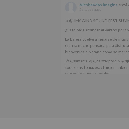
Alcobendas Imagina
está 
2 meses hace
☀️🎧 IMAGINA SOUND FEST SUMM
¿Listo para arrancar el verano por to
La Esfera vuelve a llenarse de músic
en una noche pensada para disfrutar
bienvenida al verano como se mere
🎶 @zamarra_dj @danferprodj y @dj
todos sus temazos, el mejor ambient
que no te puedes perder.
🌅 Porque este
...
Ver más
Foto
Ver en Facebook
·
Compartir
Alcobendas Imagina
está 
Alcobendas.
3 meses hace