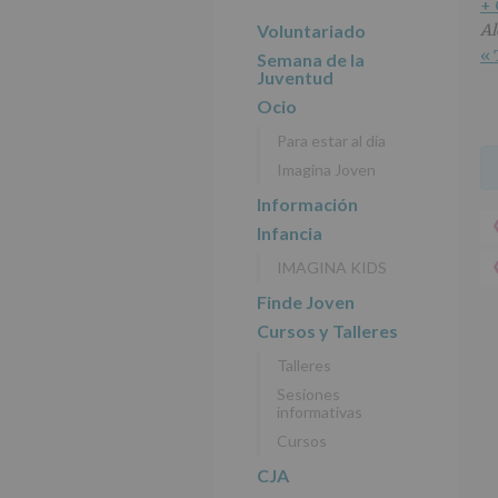
r
n
l
+
principal
i
c
p
Voluntariado
Al
n
i
r
« 
Semana de la
c
p
i
Juventud
i
a
n
Ocio
p
l
c
Para estar al día
a
i
Imagina Joven
l
p
a
Información
l
Infancia
IMAGINA KIDS
Finde Joven
Cursos y Talleres
Talleres
Sesiones
informativas
Cursos
CJA