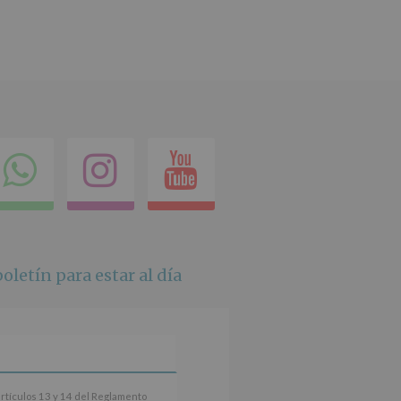
ok
itter
Compartir
Instagram
Youtube
en
whatsapp
oletín para estar al día
artículos 13 y 14 del Reglamento