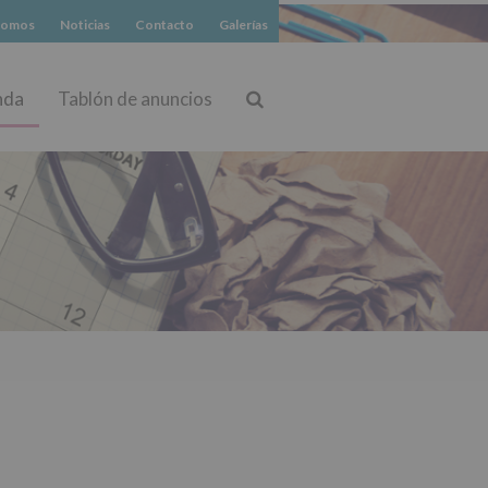
somos
Noticias
Contacto
Galerías
nda
Tablón de anuncios
Buscar