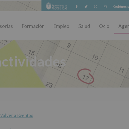
Facebook
Twitter
Whatsapp
Instagram
Quiénes 
sorías
Formación
Empleo
Salud
Ocio
Age
ctividades
Volver a Eventos