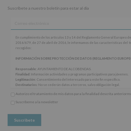
Suscríbete a nuestro boletín para estar al día
En
En cumplimiento de los artículos 13 y 14 del Reglamento General Europeo de
cumplimiento
2016/679, de 27 de abril de 2016, le informamos de las características del 
de
recogidos:
los
artículos
INFORMACIÓN SOBRE PROTECCIÓN DE DATOS (REGLAMENTO EUROPEO 20
13
y
Responsable
: AYUNTAMIENTO DE ALCOBENDAS.
14
Finalidad
: Información actividades y programas participativos para jóvenes.
del
Legitimación
: Consentimiento del interesado para este fin específico.
Reglamento
Destinatarios
: No se cederán datos a terceros, salvo obligación legal.
General
Derechos:
De acceso, rectificación, supresión, así como otros derechos, seg
Autorizo el tratamiento de mis datos para la finalidad descrita anterior
Europeo
adicional.
de
Información adicional
: Puede consultar el apartado Aquí Protegemos tus Da
Suscríbeme a la newsletter
Protección
*
www.alcobendas.org
de
Obligatorio
Datos
(UE)
2016/679,