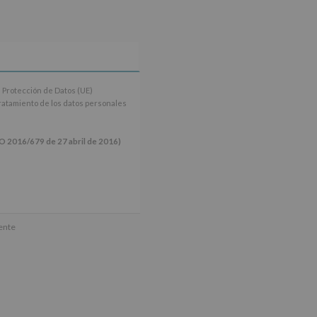
 Protección de Datos (UE)
tratamiento de los datos personales
16/679 de 27 abril de 2016)
ún se explica en la información
mente
tos de nuestra página web: