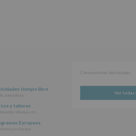
de
27
de
abril
de
2016,
le
informamos
de
las
características
del
tratamiento
de
Convocatorias destacadas
los
datos
personales
ividades tiempo libre
Ver todas 
recogidos:
io, naturaleza…
INFORMACIÓN
sos y talleres
SOBRE
imación, idiomas, etc…
PROTECCIÓN
DE
ogramas Europeos
DATOS
évete por Europa
(REGLAMENTO