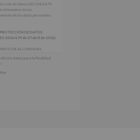
tección de Datos (UE) 2016/679,
le informamos de las
tamiento de los datos personales
 PROTECCIÓN DE DATOS
2016/679 de 27 abril de 2016)
MIENTO DE ALCOBENDAS.
actividades y programas
 de mis datos para la finalidad
nes.
e
iento del interesado para este fin
tter
derán datos a terceros, salvo
ctificación, supresión, así como
e explica en la información
Puede consultar el apartado Aquí
e nuestra página web: