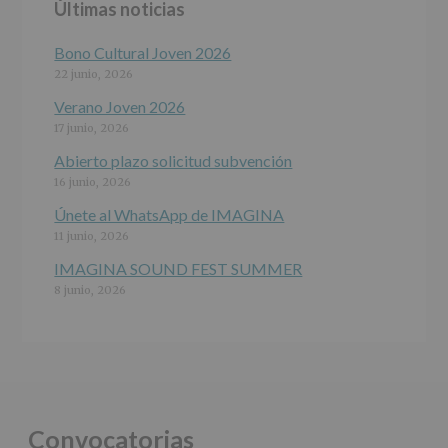
Últimas noticias
programas
participativos
para
Bono Cultural Joven 2026
jóvenes.
22 junio, 2026
Legitimación
:
Consentimiento
Verano Joven 2026
del
17 junio, 2026
interesado
para
Abierto plazo solicitud subvención
este
16 junio, 2026
fin
específico.
Únete al WhatsApp de IMAGINA
Destinatarios
:
11 junio, 2026
No
se
IMAGINA SOUND FEST SUMMER
cederán
8 junio, 2026
datos
a
terceros,
salvo
obligación
legal.
Derechos:
De
Convocatorias
acceso,