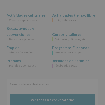
rectificación,
supresión,
así
Actividades culturales
Actividades tiempo libre
como
Cómics, exposiciones…
Ocio, naturaleza…
otros
derechos,
Becas, ayudas y
según
se
subvenciones
Cursos y talleres
explica
Becas para jóvenes
Animación, idiomas, etc…
en
la
Empleo
Programas Europeos
información
Ofertas de empleo
Muévete por Europa
adicional.
Información
Premios
Jornadas de Estudios
adicional
:
Premios y concursos
Alcobendas 2022
Puede
consultar
el
apartado
Aquí
Convocatorias destacadas
Protegemos
tus
Datos
Ver todas las convocatorias
de