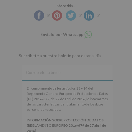
Share this...
Compartir
Envíalo por Whatsapp
en
whatsapp
Suscríbete a nuestro boletín para estar al día
En
En cumplimiento de los artículos 13 y 14 del
cumplimiento
Reglamento General Europeo de Protección de Datos
de
(UE) 2016/679, de 27 de abril de 2016, le informamos
los
de las características del tratamiento de los datos
artículos
personales recogidos:
13
y
INFORMACIÓN SOBRE PROTECCIÓN DE DATOS
14
(REGLAMENTO EUROPEO 2016/679 de 27 abril de
del
2016)