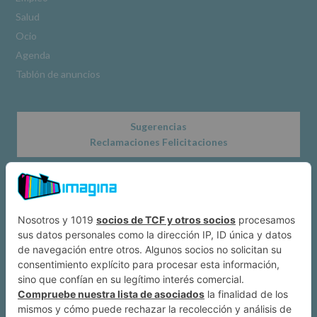
www.alcobendas.org
Salud
*
Ocio
Obligatorio
Agenda
Tablón de anuncios
Sugerencias
Reclamaciones Felicitaciones
Acerca de
Dónde estamos
Suscríbete a IMAGINA
Alcobendas