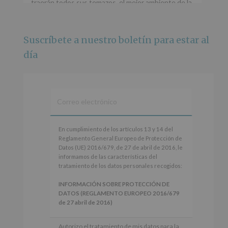
traerán todos sus temazos, el mejor ambiente de la
ciudad y un plan que no te puedes perder.
🌅 Porque este
...
Ver más
Suscríbete a nuestro boletín para estar al
Foto
día
Ver en Facebook
·
Compartir
Alcobendas Imagina
está en Recinto
Ferial De Alcobendas.
3 meses hace
IMAGINA SOUND SAN ISDRO
En
En cumplimiento de los artículos 13 y 14 del
cumplimiento
Reglamento General Europeo de Protección de
Esta noche la Zona Joven saltará a ritmo de
de
Datos (UE) 2016/679, de 27 de abril de 2016, le
@s.hidalgo.v y @joel_jowe
los
informamos de las características del
artículos
tratamiento de los datos personales recogidos:
Dos fantásticas novedades para disfrutar sin parar.
13
y
INFORMACIÓN SOBRE PROTECCIÓN DE
📍 Zona Joven
14
DATOS (REGLAMENTO EUROPEO 2016/679
🎫 Entrada libre hasta completar aforo
del
de 27 abril de 2016)
Reglamento
#alcobendas
#imaginasound
#SanIsidro2026
General
Responsable
: AYUNTAMIENTO DE
Autorizo el tratamiento de mis datos para la