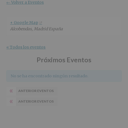
r
n
l
← Volver a Eventos
i
c
p
n
i
r
c
p
i
+ Google Map
i
a
n
Alcobendas
,
Madrid
España
p
l
c
a
i
l
p
« Todos los eventos
a
l
Próximos Eventos
No se ha encontrado ningún resultado.
«
ANTERIOR EVENTOS
«
ANTERIOR EVENTOS