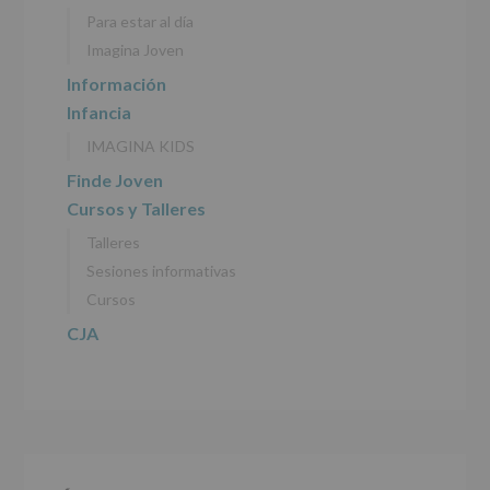
personales
Para estar al día
recogidos:
Imagina Joven
INFORMACIÓN
Información
SOBRE
Infancia
PROTECCIÓN
DE
IMAGINA KIDS
DATOS
(REGLAMENTO
Finde Joven
EUROPEO
Cursos y Talleres
2016/679
de
Talleres
27
abril
Sesiones informativas
de
Cursos
2016)
CJA
Responsable
:
AYUNTAMIENTO
DE
ALCOBENDAS.
Finalidad
:
Información
actividades
y