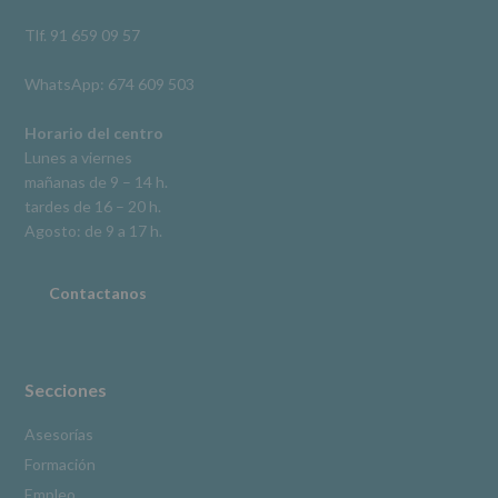
así
como
Tlf. 91 659 09 57
otros
derechos,
WhatsApp: 674 609 503
según
se
explica
Horario del centro
en
Lunes a viernes
la
mañanas de 9 – 14 h.
información
tardes de 16 – 20 h.
adicional.
Información
Agosto: de 9 a 17 h.
adicional
:
Puede
consultar
Contactanos
el
apartado
Aquí
Protegemos
tus
Secciones
Datos
de
Asesorías
nuestra
Formación
página
web:
Empleo