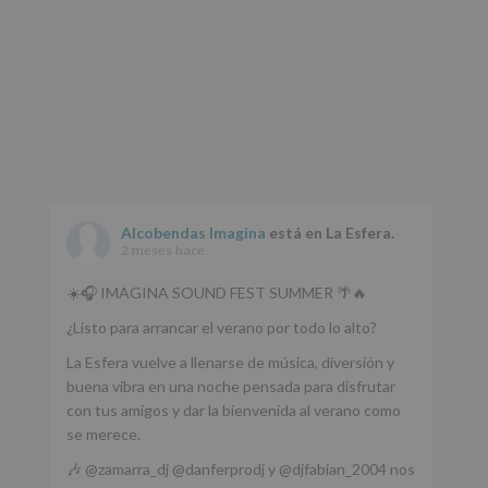
Alcobendas Imagina
está en La Esfera.
2 meses hace
☀️🎧 IMAGINA SOUND FEST SUMMER 🌴🔥
¿Listo para arrancar el verano por todo lo alto?
La Esfera vuelve a llenarse de música, diversión y
buena vibra en una noche pensada para disfrutar
con tus amigos y dar la bienvenida al verano como
se merece.
🎶 @zamarra_dj @danferprodj y @djfabian_2004 nos