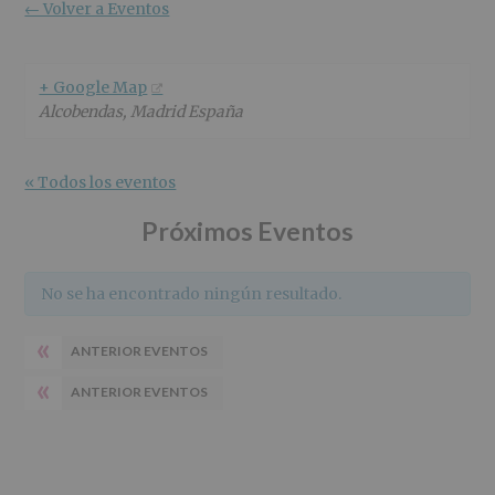
r
n
l
← Volver a Eventos
i
c
p
n
i
r
c
p
i
+ Google Map
i
a
n
Alcobendas
,
Madrid
España
p
l
c
a
i
l
p
« Todos los eventos
a
l
Próximos Eventos
No se ha encontrado ningún resultado.
«
ANTERIOR EVENTOS
«
ANTERIOR EVENTOS