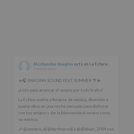
Alcobendas Imagina
está en La Esfera.
2 meses hace
☀️🎧 IMAGINA SOUND FEST SUMMER 🌴🔥
¿Listo para arrancar el verano por todo lo alto?
La Esfera vuelve a llenarse de música, diversión y
buena vibra en una noche pensada para disfrutar
con tus amigos y dar la bienvenida al verano como
se merece.
🎶 @zamarra_dj @danferprodj y @djfabian_2004 nos