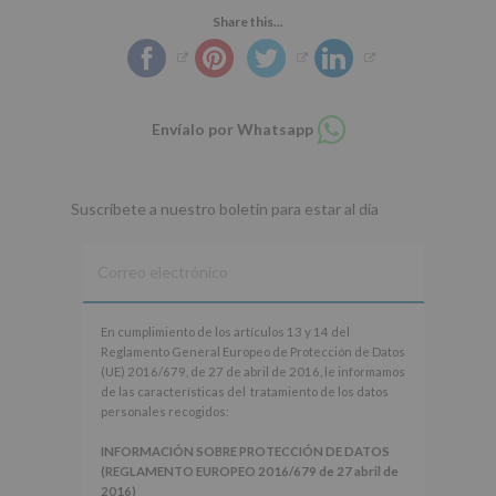
Share this...
Compartir
Envíalo por Whatsapp
en
whatsapp
Suscríbete a nuestro boletín para estar al día
En
En cumplimiento de los artículos 13 y 14 del
cumplimiento
Reglamento General Europeo de Protección de Datos
de
(UE) 2016/679, de 27 de abril de 2016, le informamos
los
de las características del tratamiento de los datos
artículos
personales recogidos:
13
y
INFORMACIÓN SOBRE PROTECCIÓN DE DATOS
14
(REGLAMENTO EUROPEO 2016/679 de 27 abril de
del
2016)