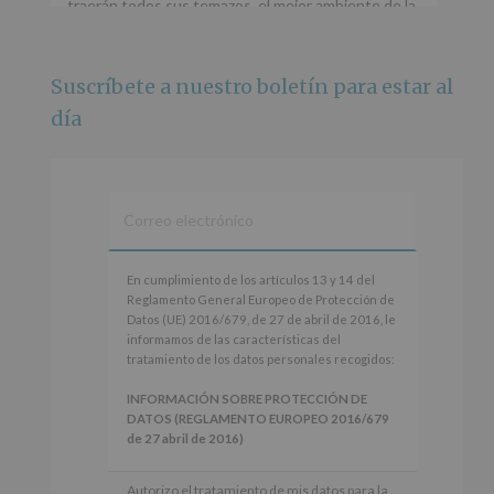
traerán todos sus temazos, el mejor ambiente de la
ciudad y un plan que no te puedes perder.
🌅 Porque este
...
Ver más
Suscríbete a nuestro boletín para estar al
Foto
día
Ver en Facebook
·
Compartir
Alcobendas Imagina
está en Recinto
Ferial De Alcobendas.
3 meses hace
IMAGINA SOUND SAN ISDRO
En
En cumplimiento de los artículos 13 y 14 del
cumplimiento
Reglamento General Europeo de Protección de
Esta noche la Zona Joven saltará a ritmo de
de
Datos (UE) 2016/679, de 27 de abril de 2016, le
@s.hidalgo.v y @joel_jowe
los
informamos de las características del
artículos
tratamiento de los datos personales recogidos:
Dos fantásticas novedades para disfrutar sin parar.
13
y
INFORMACIÓN SOBRE PROTECCIÓN DE
📍 Zona Joven
14
DATOS (REGLAMENTO EUROPEO 2016/679
🎫 Entrada libre hasta completar aforo
del
de 27 abril de 2016)
Reglamento
#alcobendas
#imaginasound
#SanIsidro2026
General
Responsable
: AYUNTAMIENTO DE
Autorizo el tratamiento de mis datos para la