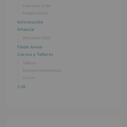
personales
Para estar al día
recogidos:
Imagina Joven
INFORMACIÓN
Información
SOBRE
Infancia
PROTECCIÓN
DE
IMAGINA KIDS
DATOS
(REGLAMENTO
Finde Joven
EUROPEO
Cursos y Talleres
2016/679
de
Talleres
27
abril
Sesiones informativas
de
Cursos
2016)
CJA
Responsable
:
AYUNTAMIENTO
DE
ALCOBENDAS.
Finalidad
:
Información
actividades
y