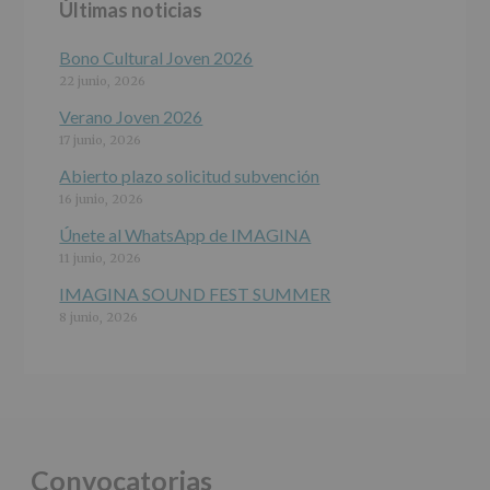
Últimas noticias
programas
participativos
para
Bono Cultural Joven 2026
jóvenes.
22 junio, 2026
Legitimación
:
Consentimiento
Verano Joven 2026
del
17 junio, 2026
interesado
para
Abierto plazo solicitud subvención
este
16 junio, 2026
fin
específico.
Únete al WhatsApp de IMAGINA
Destinatarios
:
11 junio, 2026
No
se
IMAGINA SOUND FEST SUMMER
cederán
8 junio, 2026
datos
a
terceros,
salvo
obligación
legal.
Derechos:
De
Convocatorias
acceso,