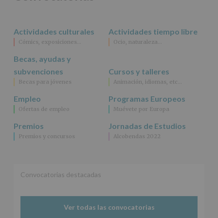
rectificación,
supresión,
así
Actividades culturales
Actividades tiempo libre
como
Cómics, exposiciones…
Ocio, naturaleza…
otros
derechos,
Becas, ayudas y
según
se
subvenciones
Cursos y talleres
explica
Becas para jóvenes
Animación, idiomas, etc…
en
la
Empleo
Programas Europeos
información
Ofertas de empleo
Muévete por Europa
adicional.
Información
Premios
Jornadas de Estudios
adicional
:
Premios y concursos
Alcobendas 2022
Puede
consultar
el
apartado
Aquí
Convocatorias destacadas
Protegemos
tus
Datos
Ver todas las convocatorias
de