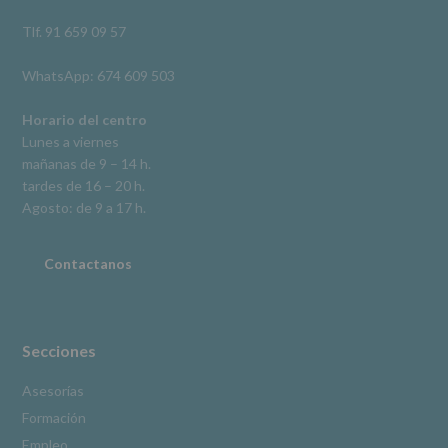
así
como
Tlf. 91 659 09 57
otros
derechos,
WhatsApp: 674 609 503
según
se
explica
Horario del centro
en
Lunes a viernes
la
mañanas de 9 – 14 h.
información
tardes de 16 – 20 h.
adicional.
Información
Agosto: de 9 a 17 h.
adicional
:
Puede
consultar
Contactanos
el
apartado
Aquí
Protegemos
tus
Secciones
Datos
de
Asesorías
nuestra
Formación
página
web:
Empleo