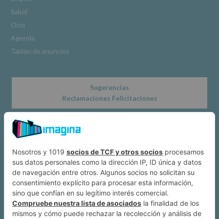
www.alcobendas.org
Salud
*
Ocio
Obligatorio
Agenda
Tablón de anuncios
Sugerencias
Reclamaciones Felicitaciones
Acerca de
Dónde estamos
Suscríbete a IMAGINA
Alcobendas