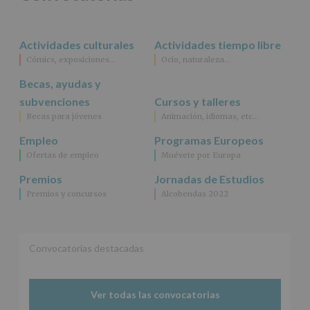
rectificación,
supresión,
así
Actividades culturales
Actividades tiempo libre
como
Cómics, exposiciones…
Ocio, naturaleza…
otros
derechos,
Becas, ayudas y
según
se
subvenciones
Cursos y talleres
explica
Becas para jóvenes
Animación, idiomas, etc…
en
la
Empleo
Programas Europeos
información
Ofertas de empleo
Muévete por Europa
adicional.
Información
Premios
Jornadas de Estudios
adicional
:
Premios y concursos
Alcobendas 2022
Puede
consultar
el
apartado
Aquí
Convocatorias destacadas
Protegemos
tus
Datos
Ver todas las convocatorias
de