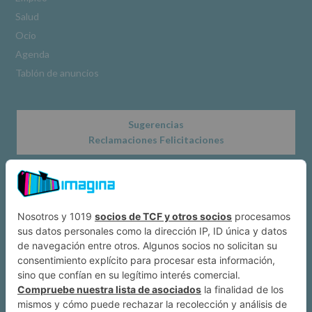
www.alcobendas.org
Salud
*
Ocio
Obligatorio
Agenda
Tablón de anuncios
Sugerencias
Reclamaciones Felicitaciones
Acerca de
Dónde estamos
Suscríbete a IMAGINA
Alcobendas