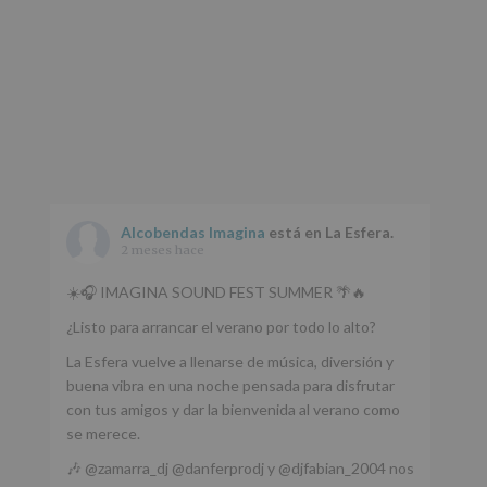
Alcobendas Imagina
está en La Esfera.
2 meses hace
☀️🎧 IMAGINA SOUND FEST SUMMER 🌴🔥
¿Listo para arrancar el verano por todo lo alto?
La Esfera vuelve a llenarse de música, diversión y
buena vibra en una noche pensada para disfrutar
con tus amigos y dar la bienvenida al verano como
se merece.
🎶 @zamarra_dj @danferprodj y @djfabian_2004 nos