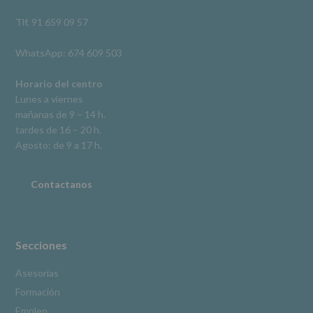
así
como
Tlf. 91 659 09 57
otros
derechos,
WhatsApp: 674 609 503
según
se
explica
Horario del centro
en
Lunes a viernes
la
mañanas de 9 – 14 h.
información
tardes de 16 – 20 h.
adicional.
Información
Agosto: de 9 a 17 h.
adicional
:
Puede
consultar
Contactanos
el
apartado
Aquí
Protegemos
tus
Secciones
Datos
de
Asesorías
nuestra
Formación
página
web:
Empleo