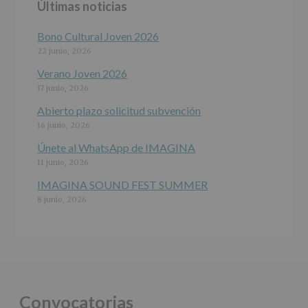
Últimas noticias
programas
participativos
para
Bono Cultural Joven 2026
jóvenes.
22 junio, 2026
Legitimación
:
Consentimiento
Verano Joven 2026
del
17 junio, 2026
interesado
para
Abierto plazo solicitud subvención
este
16 junio, 2026
fin
específico.
Únete al WhatsApp de IMAGINA
Destinatarios
:
11 junio, 2026
No
se
IMAGINA SOUND FEST SUMMER
cederán
8 junio, 2026
datos
a
terceros,
salvo
obligación
legal.
Derechos:
De
Convocatorias
acceso,