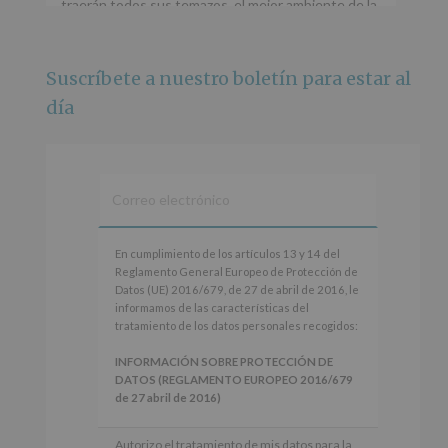
traerán todos sus temazos, el mejor ambiente de la
ciudad y un plan que no te puedes perder.
🌅 Porque este
...
Ver más
Suscríbete a nuestro boletín para estar al
Foto
día
Ver en Facebook
·
Compartir
Alcobendas Imagina
está en Recinto
Ferial De Alcobendas.
3 meses hace
IMAGINA SOUND SAN ISDRO
En
En cumplimiento de los artículos 13 y 14 del
cumplimiento
Reglamento General Europeo de Protección de
Esta noche la Zona Joven saltará a ritmo de
de
Datos (UE) 2016/679, de 27 de abril de 2016, le
@s.hidalgo.v y @joel_jowe
los
informamos de las características del
artículos
tratamiento de los datos personales recogidos:
Dos fantásticas novedades para disfrutar sin parar.
13
y
INFORMACIÓN SOBRE PROTECCIÓN DE
📍 Zona Joven
14
DATOS (REGLAMENTO EUROPEO 2016/679
🎫 Entrada libre hasta completar aforo
del
de 27 abril de 2016)
Reglamento
#alcobendas
#imaginasound
#SanIsidro2026
General
Responsable
: AYUNTAMIENTO DE
Autorizo el tratamiento de mis datos para la