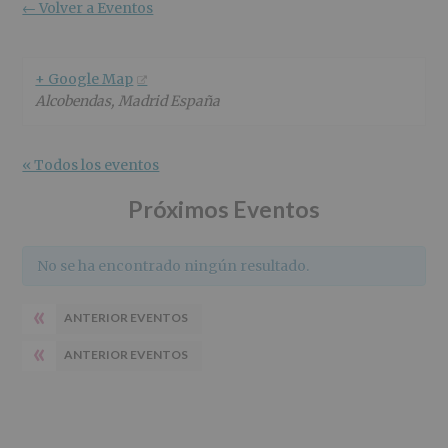
r
n
l
← Volver a Eventos
i
c
p
n
i
r
c
p
i
+ Google Map
i
a
n
Alcobendas
,
Madrid
España
p
l
c
a
i
l
p
« Todos los eventos
a
l
Próximos Eventos
No se ha encontrado ningún resultado.
«
ANTERIOR EVENTOS
«
ANTERIOR EVENTOS