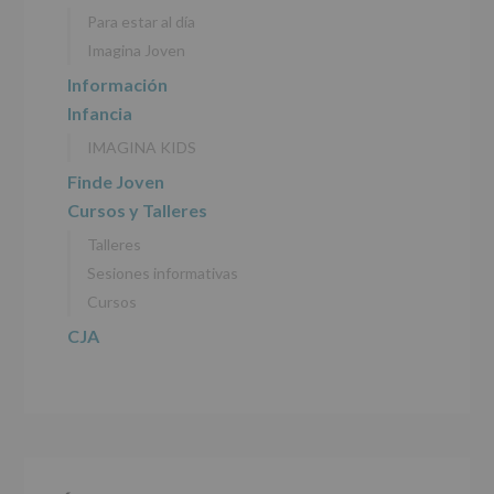
personales
Para estar al día
recogidos:
Imagina Joven
INFORMACIÓN
Información
SOBRE
Infancia
PROTECCIÓN
DE
IMAGINA KIDS
DATOS
(REGLAMENTO
Finde Joven
EUROPEO
Cursos y Talleres
2016/679
de
Talleres
27
abril
Sesiones informativas
de
Cursos
2016)
CJA
Responsable
:
AYUNTAMIENTO
DE
ALCOBENDAS.
Finalidad
:
Información
actividades
y