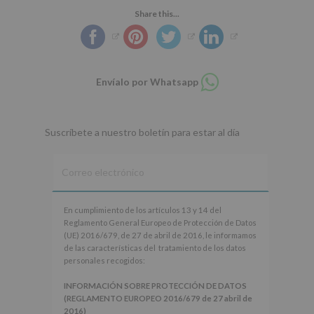
Share this...
Compartir
Envíalo por Whatsapp
en
whatsapp
Suscríbete a nuestro boletín para estar al día
En
En cumplimiento de los artículos 13 y 14 del
cumplimiento
Reglamento General Europeo de Protección de Datos
de
(UE) 2016/679, de 27 de abril de 2016, le informamos
los
de las características del tratamiento de los datos
artículos
personales recogidos:
13
y
INFORMACIÓN SOBRE PROTECCIÓN DE DATOS
14
(REGLAMENTO EUROPEO 2016/679 de 27 abril de
del
2016)