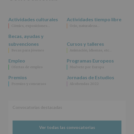
rectificación,
supresión,
así
Actividades culturales
Actividades tiempo libre
como
Cómics, exposiciones…
Ocio, naturaleza…
otros
derechos,
Becas, ayudas y
según
se
subvenciones
Cursos y talleres
explica
Becas para jóvenes
Animación, idiomas, etc…
en
la
Empleo
Programas Europeos
información
Ofertas de empleo
Muévete por Europa
adicional.
Información
Premios
Jornadas de Estudios
adicional
:
Premios y concursos
Alcobendas 2022
Puede
consultar
el
apartado
Aquí
Convocatorias destacadas
Protegemos
tus
Datos
Ver todas las convocatorias
de