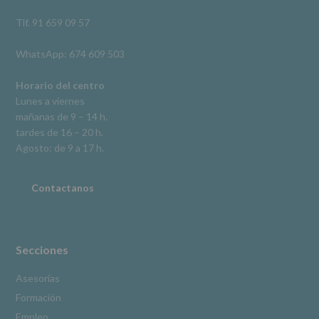
así
como
Tlf. 91 659 09 57
otros
derechos,
WhatsApp: 674 609 503
según
se
explica
Horario del centro
en
Lunes a viernes
la
mañanas de 9 – 14 h.
información
tardes de 16 – 20 h.
adicional.
Información
Agosto: de 9 a 17 h.
adicional
:
Puede
consultar
Contactanos
el
apartado
Aquí
Protegemos
tus
Secciones
Datos
de
Asesorías
nuestra
Formación
página
web:
Empleo