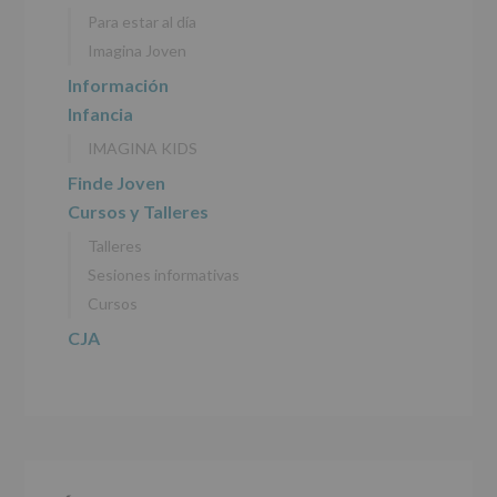
personales
Para estar al día
recogidos:
Imagina Joven
INFORMACIÓN
Información
SOBRE
Infancia
PROTECCIÓN
DE
IMAGINA KIDS
DATOS
(REGLAMENTO
Finde Joven
EUROPEO
Cursos y Talleres
2016/679
de
Talleres
27
abril
Sesiones informativas
de
Cursos
2016)
CJA
Responsable
:
AYUNTAMIENTO
DE
ALCOBENDAS.
Finalidad
:
Información
actividades
y