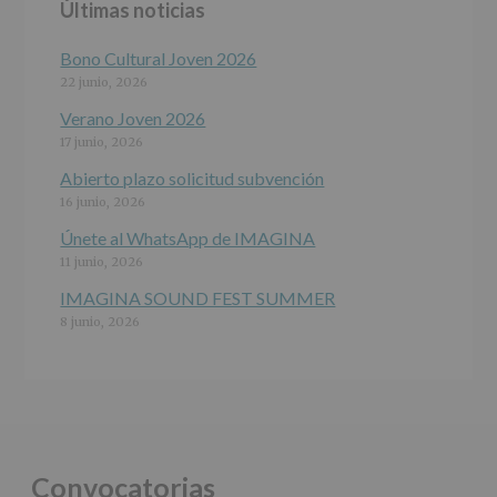
Últimas noticias
programas
participativos
para
Bono Cultural Joven 2026
jóvenes.
22 junio, 2026
Legitimación
:
Consentimiento
Verano Joven 2026
del
17 junio, 2026
interesado
para
Abierto plazo solicitud subvención
este
16 junio, 2026
fin
específico.
Únete al WhatsApp de IMAGINA
Destinatarios
:
11 junio, 2026
No
se
IMAGINA SOUND FEST SUMMER
cederán
8 junio, 2026
datos
a
terceros,
salvo
obligación
legal.
Derechos:
De
Convocatorias
acceso,