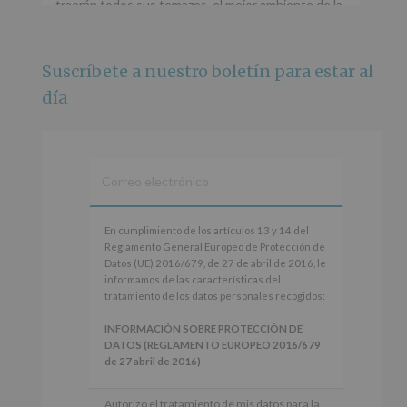
traerán todos sus temazos, el mejor ambiente de la
ciudad y un plan que no te puedes perder.
🌅 Porque este
...
Ver más
Suscríbete a nuestro boletín para estar al
Foto
día
Ver en Facebook
·
Compartir
Alcobendas Imagina
está en Recinto
Ferial De Alcobendas.
3 meses hace
IMAGINA SOUND SAN ISDRO
En
En cumplimiento de los artículos 13 y 14 del
cumplimiento
Reglamento General Europeo de Protección de
Esta noche la Zona Joven saltará a ritmo de
de
Datos (UE) 2016/679, de 27 de abril de 2016, le
@s.hidalgo.v y @joel_jowe
los
informamos de las características del
artículos
tratamiento de los datos personales recogidos:
Dos fantásticas novedades para disfrutar sin parar.
13
y
INFORMACIÓN SOBRE PROTECCIÓN DE
📍 Zona Joven
14
DATOS (REGLAMENTO EUROPEO 2016/679
🎫 Entrada libre hasta completar aforo
del
de 27 abril de 2016)
Reglamento
#alcobendas
#imaginasound
#SanIsidro2026
General
Responsable
: AYUNTAMIENTO DE
Autorizo el tratamiento de mis datos para la