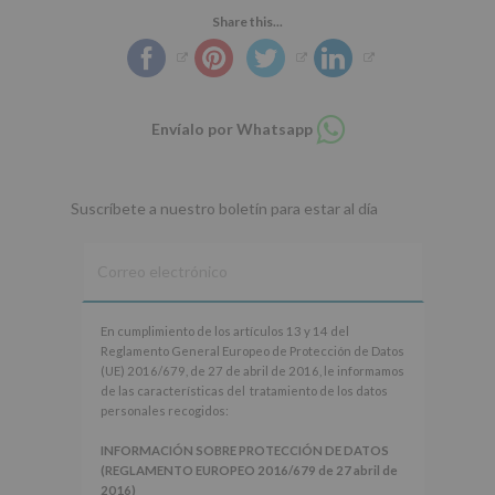
Share this...
Compartir
Envíalo por Whatsapp
en
whatsapp
Suscríbete a nuestro boletín para estar al día
En
En cumplimiento de los artículos 13 y 14 del
cumplimiento
Reglamento General Europeo de Protección de Datos
de
(UE) 2016/679, de 27 de abril de 2016, le informamos
los
de las características del tratamiento de los datos
artículos
personales recogidos:
13
y
INFORMACIÓN SOBRE PROTECCIÓN DE DATOS
14
(REGLAMENTO EUROPEO 2016/679 de 27 abril de
del
2016)