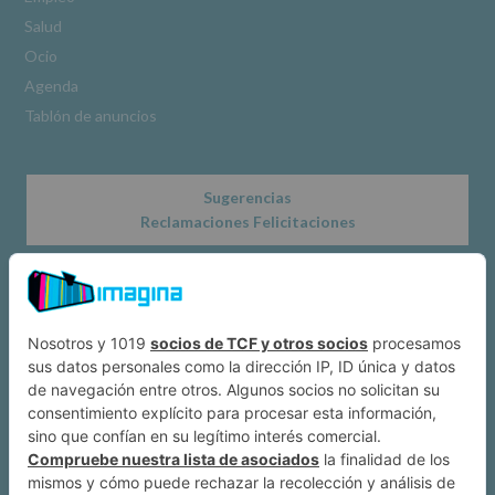
www.alcobendas.org
Salud
*
Ocio
Obligatorio
Agenda
Tablón de anuncios
Sugerencias
Reclamaciones Felicitaciones
Acerca de
Dónde estamos
Suscríbete a IMAGINA
Alcobendas