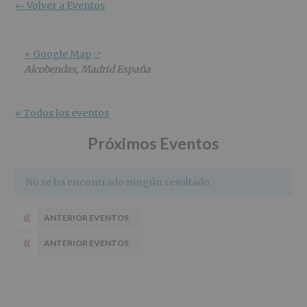
r
n
l
← Volver a Eventos
i
c
p
n
i
r
c
p
i
+ Google Map
i
a
n
Alcobendas
,
Madrid
España
p
l
c
a
i
l
p
« Todos los eventos
a
l
Próximos Eventos
No se ha encontrado ningún resultado.
«
ANTERIOR EVENTOS
«
ANTERIOR EVENTOS