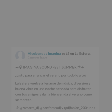
Alcobendas Imagina
está en La Esfera.
2 meses hace
☀️🎧 IMAGINA SOUND FEST SUMMER 🌴🔥
¿Listo para arrancar el verano por todo lo alto?
La Esfera vuelve a llenarse de música, diversión y
buena vibra en una noche pensada para disfrutar
con tus amigos y dar la bienvenida al verano como
se merece.
🎶 @zamarra_dj @danferprodj y @djfabian_2004 nos