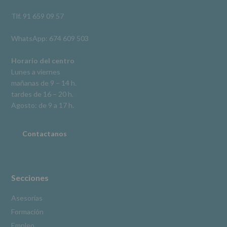
así
como
Tlf. 91 659 09 57
otros
derechos,
WhatsApp: 674 609 503
según
se
explica
Horario del centro
en
Lunes a viernes
la
mañanas de 9 – 14 h.
información
tardes de 16 – 20 h.
adicional.
Información
Agosto: de 9 a 17 h.
adicional
:
Puede
consultar
Contactanos
el
apartado
Aquí
Protegemos
tus
Secciones
Datos
de
Asesorías
nuestra
Formación
página
web:
Empleo