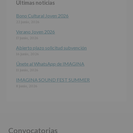
Últimas noticias
programas
participativos
para
Bono Cultural Joven 2026
jóvenes.
22 junio, 2026
Legitimación
:
Consentimiento
Verano Joven 2026
del
17 junio, 2026
interesado
para
Abierto plazo solicitud subvención
este
16 junio, 2026
fin
específico.
Únete al WhatsApp de IMAGINA
Destinatarios
:
11 junio, 2026
No
se
IMAGINA SOUND FEST SUMMER
cederán
8 junio, 2026
datos
a
terceros,
salvo
obligación
legal.
Derechos:
De
Convocatorias
acceso,