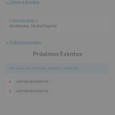
r
n
l
← Volver a Eventos
i
c
p
n
i
r
c
p
i
+ Google Map
i
a
n
Alcobendas
,
Madrid
España
p
l
c
a
i
l
p
« Todos los eventos
a
l
Próximos Eventos
No se ha encontrado ningún resultado.
«
ANTERIOR EVENTOS
«
ANTERIOR EVENTOS