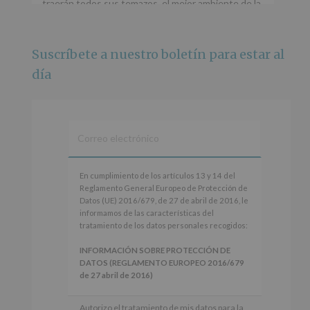
traerán todos sus temazos, el mejor ambiente de la
ciudad y un plan que no te puedes perder.
🌅 Porque este
...
Ver más
Suscríbete a nuestro boletín para estar al
Foto
día
Ver en Facebook
·
Compartir
Alcobendas Imagina
está en Recinto
Ferial De Alcobendas.
3 meses hace
IMAGINA SOUND SAN ISDRO
En
En cumplimiento de los artículos 13 y 14 del
cumplimiento
Reglamento General Europeo de Protección de
Esta noche la Zona Joven saltará a ritmo de
de
Datos (UE) 2016/679, de 27 de abril de 2016, le
@s.hidalgo.v y @joel_jowe
los
informamos de las características del
artículos
tratamiento de los datos personales recogidos:
Dos fantásticas novedades para disfrutar sin parar.
13
y
INFORMACIÓN SOBRE PROTECCIÓN DE
📍 Zona Joven
14
DATOS (REGLAMENTO EUROPEO 2016/679
🎫 Entrada libre hasta completar aforo
del
de 27 abril de 2016)
Reglamento
#alcobendas
#imaginasound
#SanIsidro2026
General
Responsable
: AYUNTAMIENTO DE
Autorizo el tratamiento de mis datos para la