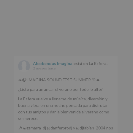
Alcobendas Imagina
está en La Esfera.
2 meses hace
☀️🎧 IMAGINA SOUND FEST SUMMER 🌴🔥
¿Listo para arrancar el verano por todo lo alto?
La Esfera vuelve a llenarse de música, diversión y
buena vibra en una noche pensada para disfrutar
con tus amigos y dar la bienvenida al verano como
se merece.
🎶 @zamarra_dj @danferprodj y @djfabian_2004 nos