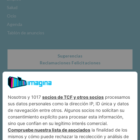
www.alcobendas.org
Salud
*
Ocio
Obligatorio
Agenda
Tablón de anuncios
Sugerencias
Reclamaciones Felicitaciones
Acerca de
Dónde estamos
Suscríbete a IMAGINA
Alcobendas