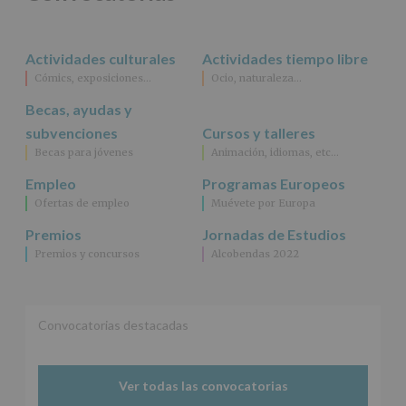
rectificación,
supresión,
así
Actividades culturales
Actividades tiempo libre
como
Cómics, exposiciones…
Ocio, naturaleza…
otros
derechos,
Becas, ayudas y
según
se
subvenciones
Cursos y talleres
explica
Becas para jóvenes
Animación, idiomas, etc…
en
la
Empleo
Programas Europeos
información
Ofertas de empleo
Muévete por Europa
adicional.
Información
Premios
Jornadas de Estudios
adicional
:
Premios y concursos
Alcobendas 2022
Puede
consultar
el
apartado
Aquí
Convocatorias destacadas
Protegemos
tus
Datos
Ver todas las convocatorias
de