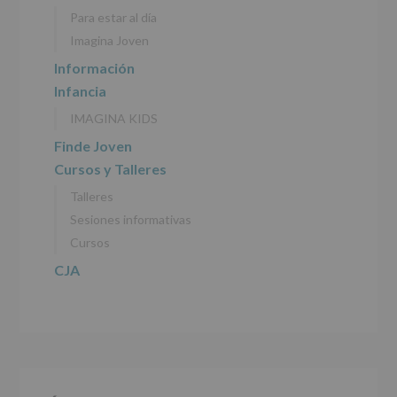
personales
Para estar al día
recogidos:
Imagina Joven
INFORMACIÓN
Información
SOBRE
Infancia
PROTECCIÓN
DE
IMAGINA KIDS
DATOS
(REGLAMENTO
Finde Joven
EUROPEO
Cursos y Talleres
2016/679
de
Talleres
27
abril
Sesiones informativas
de
Cursos
2016)
CJA
Responsable
:
AYUNTAMIENTO
DE
ALCOBENDAS.
Finalidad
:
Información
actividades
y