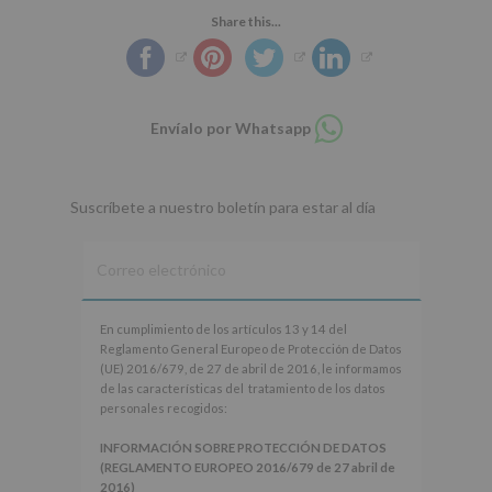
Share this...
Compartir
Envíalo por Whatsapp
en
whatsapp
Suscríbete a nuestro boletín para estar al día
En
En cumplimiento de los artículos 13 y 14 del
cumplimiento
Reglamento General Europeo de Protección de Datos
de
(UE) 2016/679, de 27 de abril de 2016, le informamos
los
de las características del tratamiento de los datos
artículos
personales recogidos:
13
y
INFORMACIÓN SOBRE PROTECCIÓN DE DATOS
14
(REGLAMENTO EUROPEO 2016/679 de 27 abril de
del
2016)