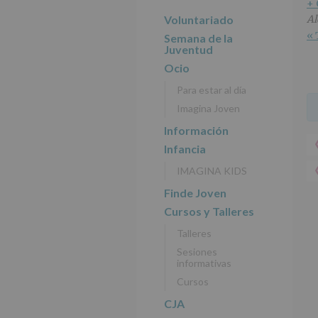
r
n
l
+
principal
i
c
p
Voluntariado
Al
n
i
r
« 
Semana de la
c
p
i
Juventud
i
a
n
Ocio
p
l
c
Para estar al día
a
i
Imagina Joven
l
p
a
Información
l
Infancia
IMAGINA KIDS
Finde Joven
Cursos y Talleres
Talleres
Sesiones
informativas
Cursos
CJA