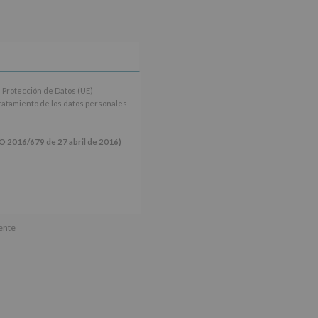
 Protección de Datos (UE)
tratamiento de los datos personales
16/679 de 27 abril de 2016)
ún se explica en la información
mente
tos de nuestra página web: