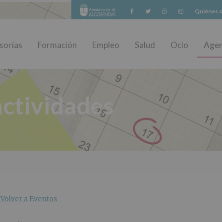
Facebook
Twitter
Whatsapp
Instagram
Quiénes 
sorías
Formación
Empleo
Salud
Ocio
Age
ctividades
Volver a Eventos