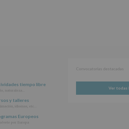
de
27
de
abril
de
2016,
le
informamos
de
las
características
del
tratamiento
de
Convocatorias destacadas
los
datos
personales
ividades tiempo libre
Ver todas 
recogidos:
io, naturaleza…
INFORMACIÓN
sos y talleres
SOBRE
imación, idiomas, etc…
PROTECCIÓN
DE
ogramas Europeos
DATOS
évete por Europa
(REGLAMENTO