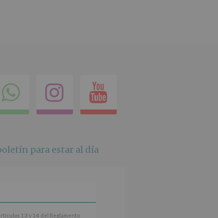
ok
itter
Compartir
Instagram
Youtube
en
whatsapp
oletín para estar al día
artículos 13 y 14 del Reglamento