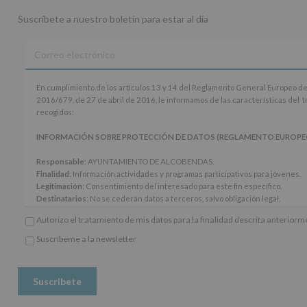
Suscríbete a nuestro boletín para estar al día
En
En cumplimiento de los artículos 13 y 14 del Reglamento General Europeo de
cumplimiento
2016/679, de 27 de abril de 2016, le informamos de las características del 
de
recogidos:
los
artículos
INFORMACIÓN SOBRE PROTECCIÓN DE DATOS (REGLAMENTO EUROPEO 20
13
y
Responsable
: AYUNTAMIENTO DE ALCOBENDAS.
14
Finalidad
: Información actividades y programas participativos para jóvenes.
del
Legitimación
: Consentimiento del interesado para este fin específico.
Reglamento
Destinatarios
: No se cederán datos a terceros, salvo obligación legal.
General
Derechos:
De acceso, rectificación, supresión, así como otros derechos, seg
Autorizo el tratamiento de mis datos para la finalidad descrita anterior
Europeo
adicional.
de
Información adicional
: Puede consultar el apartado Aquí Protegemos tus Da
Suscríbeme a la newsletter
Protección
*
www.alcobendas.org
de
Obligatorio
Datos
(UE)
2016/679,