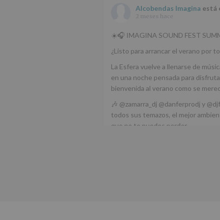
Alcobendas Imagina
está 
2 meses hace
☀️🎧 IMAGINA SOUND FEST SUMM
¿Listo para arrancar el verano por to
La Esfera vuelve a llenarse de músic
en una noche pensada para disfrutar
bienvenida al verano como se mere
🎶 @zamarra_dj @danferprodj y @dj
todos sus temazos, el mejor ambient
que no te puedes perder.
🌅 Porque este
...
Ver más
Foto
Ver en Facebook
·
Compartir
Alcobendas Imagina
está 
Alcobendas.
3 meses hace