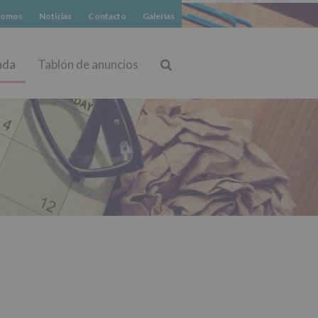
somos
Noticias
Contacto
Galerías
nda
Tablón de anuncios
Buscar