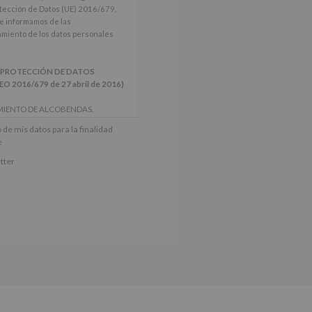
tección de Datos (UE) 2016/679,
le informamos de las
tamiento de los datos personales
 PROTECCIÓN DE DATOS
2016/679 de 27 abril de 2016)
MIENTO DE ALCOBENDAS.
actividades y programas
 de mis datos para la finalidad
nes.
e
iento del interesado para este fin
tter
derán datos a terceros, salvo
ctificación, supresión, así como
e explica en la información
Puede consultar el apartado Aquí
e nuestra página web: