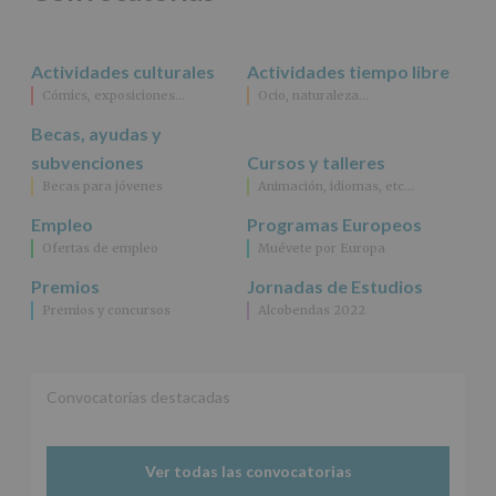
rectificación,
supresión,
así
Actividades culturales
Actividades tiempo libre
como
Cómics, exposiciones…
Ocio, naturaleza…
otros
derechos,
Becas, ayudas y
según
se
subvenciones
Cursos y talleres
explica
Becas para jóvenes
Animación, idiomas, etc…
en
la
Empleo
Programas Europeos
información
Ofertas de empleo
Muévete por Europa
adicional.
Información
Premios
Jornadas de Estudios
adicional
:
Premios y concursos
Alcobendas 2022
Puede
consultar
el
apartado
Aquí
Convocatorias destacadas
Protegemos
tus
Datos
Ver todas las convocatorias
de