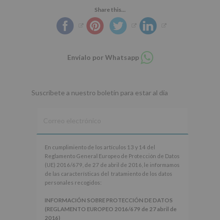
Share this...
Compartir
Envíalo por Whatsapp
en
whatsapp
Suscríbete a nuestro boletín para estar al día
En
En cumplimiento de los artículos 13 y 14 del
cumplimiento
Reglamento General Europeo de Protección de Datos
de
(UE) 2016/679, de 27 de abril de 2016, le informamos
los
de las características del tratamiento de los datos
artículos
personales recogidos:
13
y
INFORMACIÓN SOBRE PROTECCIÓN DE DATOS
14
(REGLAMENTO EUROPEO 2016/679 de 27 abril de
del
2016)