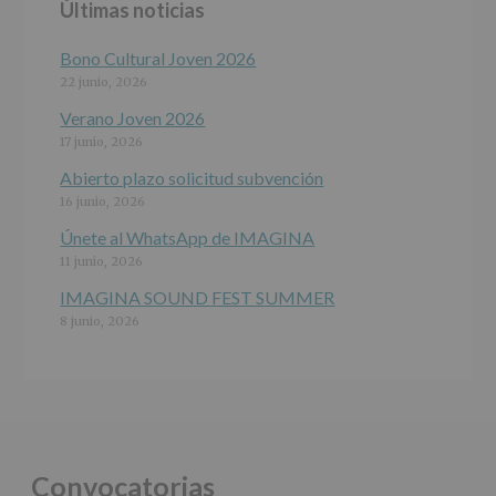
Últimas noticias
programas
participativos
para
Bono Cultural Joven 2026
jóvenes.
22 junio, 2026
Legitimación
:
Consentimiento
Verano Joven 2026
del
17 junio, 2026
interesado
para
Abierto plazo solicitud subvención
este
16 junio, 2026
fin
específico.
Únete al WhatsApp de IMAGINA
Destinatarios
:
11 junio, 2026
No
se
IMAGINA SOUND FEST SUMMER
cederán
8 junio, 2026
datos
a
terceros,
salvo
obligación
legal.
Derechos:
De
Convocatorias
acceso,