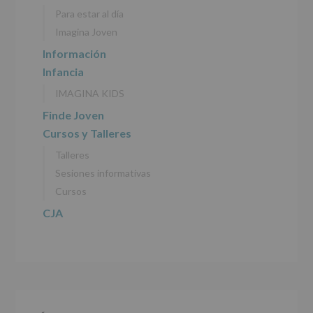
personales
Para estar al día
recogidos:
Imagina Joven
INFORMACIÓN
Información
SOBRE
Infancia
PROTECCIÓN
DE
IMAGINA KIDS
DATOS
(REGLAMENTO
Finde Joven
EUROPEO
Cursos y Talleres
2016/679
de
Talleres
27
abril
Sesiones informativas
de
Cursos
2016)
CJA
Responsable
:
AYUNTAMIENTO
DE
ALCOBENDAS.
Finalidad
:
Información
actividades
y