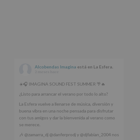
Alcobendas Imagina
está en La Esfera.
2 meses hace
☀️🎧 IMAGINA SOUND FEST SUMMER 🌴🔥
¿Listo para arrancar el verano por todo lo alto?
La Esfera vuelve a llenarse de música, diversión y
buena vibra en una noche pensada para disfrutar
con tus amigos y dar la bienvenida al verano como
se merece.
🎶 @zamarra_dj @danferprodj y @djfabian_2004 nos