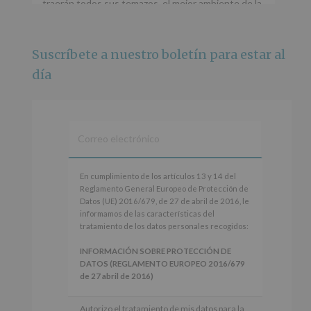
traerán todos sus temazos, el mejor ambiente de la
ciudad y un plan que no te puedes perder.
🌅 Porque este
...
Ver más
Suscríbete a nuestro boletín para estar al
Foto
día
Ver en Facebook
·
Compartir
Alcobendas Imagina
está en Recinto
Ferial De Alcobendas.
3 meses hace
IMAGINA SOUND SAN ISDRO
En
En cumplimiento de los artículos 13 y 14 del
cumplimiento
Reglamento General Europeo de Protección de
Esta noche la Zona Joven saltará a ritmo de
de
Datos (UE) 2016/679, de 27 de abril de 2016, le
@s.hidalgo.v y @joel_jowe
los
informamos de las características del
artículos
tratamiento de los datos personales recogidos:
Dos fantásticas novedades para disfrutar sin parar.
13
y
INFORMACIÓN SOBRE PROTECCIÓN DE
📍 Zona Joven
14
DATOS (REGLAMENTO EUROPEO 2016/679
🎫 Entrada libre hasta completar aforo
del
de 27 abril de 2016)
Reglamento
#alcobendas
#imaginasound
#SanIsidro2026
General
Responsable
: AYUNTAMIENTO DE
Autorizo el tratamiento de mis datos para la