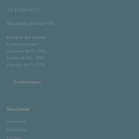
así
como
Tlf. 91 659 09 57
otros
derechos,
WhatsApp: 674 609 503
según
se
explica
Horario del centro
en
Lunes a viernes
la
mañanas de 9 – 14 h.
información
tardes de 16 – 20 h.
adicional.
Información
Agosto: de 9 a 17 h.
adicional
:
Puede
consultar
Contactanos
el
apartado
Aquí
Protegemos
tus
Secciones
Datos
de
Asesorías
nuestra
Formación
página
web:
Empleo