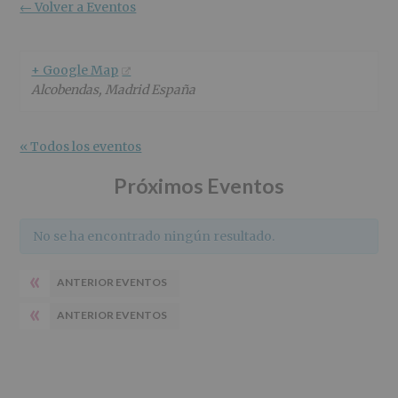
r
n
l
← Volver a Eventos
i
c
p
n
i
r
c
p
i
+ Google Map
i
a
n
Alcobendas
,
Madrid
España
p
l
c
a
i
l
p
« Todos los eventos
a
l
Próximos Eventos
No se ha encontrado ningún resultado.
«
ANTERIOR EVENTOS
«
ANTERIOR EVENTOS