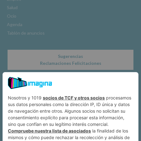
www.alcobendas.org
Salud
*
Ocio
Obligatorio
Agenda
Tablón de anuncios
Sugerencias
Reclamaciones Felicitaciones
Acerca de
Dónde estamos
Suscríbete a IMAGINA
Alcobendas