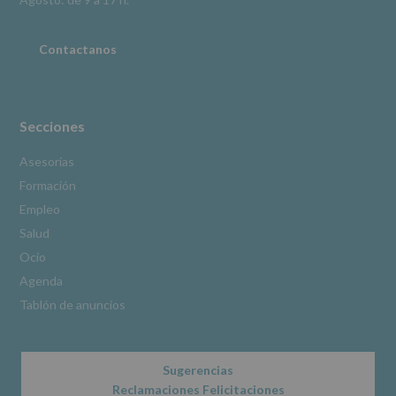
adicional
:
Puede
consultar
Contactanos
el
apartado
Aquí
Protegemos
tus
Secciones
Datos
de
Asesorías
nuestra
Formación
página
web:
Empleo
www.alcobendas.org
Salud
*
Ocio
Obligatorio
Agenda
Tablón de anuncios
Sugerencias
Reclamaciones Felicitaciones