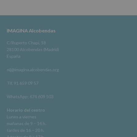
se
cederán
Alcobendas Imagina
datos
3 meses hace
a
terceros,
#imaginaalcobendas
#alcobendas
#pau
#biblioteca
Footer
IMAGINA Alcobendas
salvo
obligación
Video
legal.
C/Ruperto Chapí, 18
Derechos:
Ver en Facebook
·
Compartir
28100 Alcobendas (Madrid)
De
España
acceso,
rectificación,
oij@imagina.alcobendas.org
supresión,
así
como
Tlf. 91 659 09 57
otros
derechos,
WhatsApp: 674 609 503
según
se
explica
Horario del centro
en
Lunes a viernes
la
mañanas de 9 – 14 h.
información
tardes de 16 – 20 h.
adicional.
Información
Agosto: de 9 a 17 h.