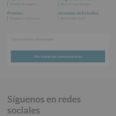
información
Ofertas de empleo
Muévete por Europa
adicional.
Información
Premios
Jornadas de Estudios
adicional
:
Premios y concursos
Alcobendas 2022
Puede
consultar
el
apartado
Aquí
Convocatorias destacadas
Protegemos
tus
Datos
Ver todas las convocatorias
de
nuestra
página
web:
www.alcobendas.org
*
Obligatorio
Síguenos en redes
sociales