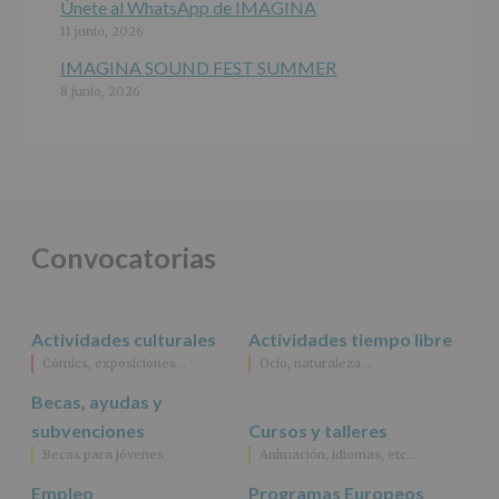
específico.
Únete al WhatsApp de IMAGINA
Destinatarios
:
11 junio, 2026
No
se
IMAGINA SOUND FEST SUMMER
cederán
8 junio, 2026
datos
a
terceros,
salvo
obligación
legal.
Derechos:
De
Convocatorias
acceso,
rectificación,
supresión,
así
Actividades culturales
Actividades tiempo libre
como
Cómics, exposiciones…
Ocio, naturaleza…
otros
derechos,
Becas, ayudas y
según
se
subvenciones
Cursos y talleres
explica
Becas para jóvenes
Animación, idiomas, etc…
en
la
Empleo
Programas Europeos