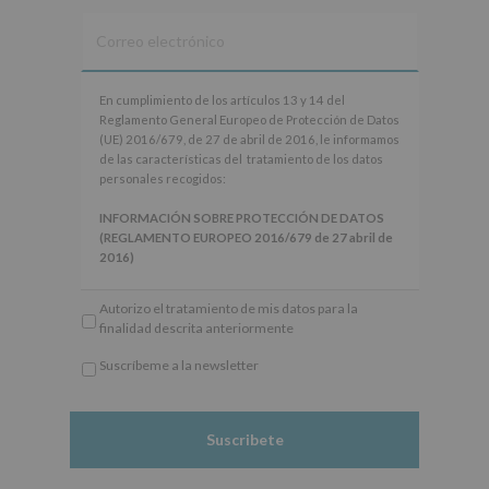
En
En cumplimiento de los artículos 13 y 14 del
cumplimiento
Reglamento General Europeo de Protección de Datos
de
(UE) 2016/679, de 27 de abril de 2016, le informamos
los
de las características del tratamiento de los datos
artículos
personales recogidos:
13
y
INFORMACIÓN SOBRE PROTECCIÓN DE DATOS
14
(REGLAMENTO EUROPEO 2016/679 de 27 abril de
del
2016)
Reglamento
General
Responsable
: AYUNTAMIENTO DE ALCOBENDAS.
Autorizo el tratamiento de mis datos para la
Europeo
Finalidad
: Información actividades y programas
finalidad descrita anteriormente
de
participativos para jóvenes.
Protección
Legitimación
: Consentimiento del interesado para
Suscríbeme a la newsletter
de
este fin específico.
*
Datos
Destinatarios
: No se cederán datos a terceros, salvo
Obligatorio
(UE)
obligación legal.
2016/679,
Derechos:
De acceso, rectificación, supresión, así
de
como otros derechos, según se explica en la
27
información adicional.