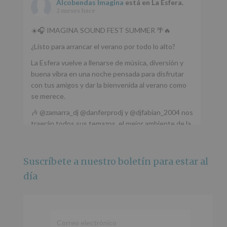
Alcobendas Imagina
está en La Esfera.
2 meses hace
☀️🎧 IMAGINA SOUND FEST SUMMER 🌴🔥
¿Listo para arrancar el verano por todo lo alto?
La Esfera vuelve a llenarse de música, diversión y
buena vibra en una noche pensada para disfrutar
con tus amigos y dar la bienvenida al verano como
se merece.
🎶 @zamarra_dj @danferprodj y @djfabian_2004 nos
traerán todos sus temazos, el mejor ambiente de la
ciudad y un plan que no te puedes perder.
🌅 Porque este
...
Ver más
Suscríbete a nuestro boletín para estar al
Foto
día
Ver en Facebook
·
Compartir
Alcobendas Imagina
está en Recinto
Ferial De Alcobendas.