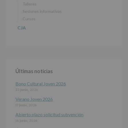
de
Talleres
27
abril
Sesiones informativas
de
Cursos
2016)
CJA
Responsable
:
AYUNTAMIENTO
DE
ALCOBENDAS.
Finalidad
:
Información
actividades
y
Últimas noticias
programas
participativos
para
Bono Cultural Joven 2026
jóvenes.
22 junio, 2026
Legitimación
:
Consentimiento
Verano Joven 2026
del
17 junio, 2026
interesado
para
Abierto plazo solicitud subvención
este
16 junio, 2026
fin