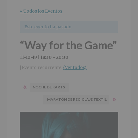
r
n
l
i
c
p
« Todos los Eventos
n
i
r
c
p
i
Este evento ha pasado.
i
a
n
p
l
c
“Way for the Game”
a
i
l
p
a
11-10-19 | 18:30
-
20:30
l
Evento recurrente:
(Ver todos)
|
«
NOCHE DE KARTS
»
MARATÓN DE RECICLAJE TEXTIL