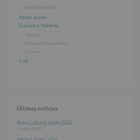
DE
IMAGINA KIDS
DATOS
(REGLAMENTO
Finde Joven
EUROPEO
Cursos y Talleres
2016/679
de
Talleres
27
abril
Sesiones informativas
de
Cursos
2016)
CJA
Responsable
:
AYUNTAMIENTO
DE
ALCOBENDAS.
Finalidad
:
Información
actividades
y
Últimas noticias
programas
participativos
para
Bono Cultural Joven 2026
jóvenes.
22 junio, 2026
Legitimación
:
Consentimiento
Verano Joven 2026