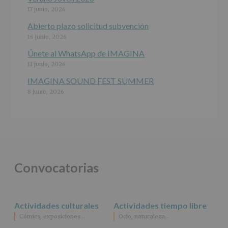
del
17 junio, 2026
interesado
para
Abierto plazo solicitud subvención
este
16 junio, 2026
fin
específico.
Únete al WhatsApp de IMAGINA
Destinatarios
:
11 junio, 2026
No
se
IMAGINA SOUND FEST SUMMER
cederán
8 junio, 2026
datos
a
terceros,
salvo
obligación
legal.
Derechos:
De
Convocatorias
acceso,
rectificación,
supresión,
así
Actividades culturales
Actividades tiempo libre
como
Cómics, exposiciones…
Ocio, naturaleza…
otros
derechos,