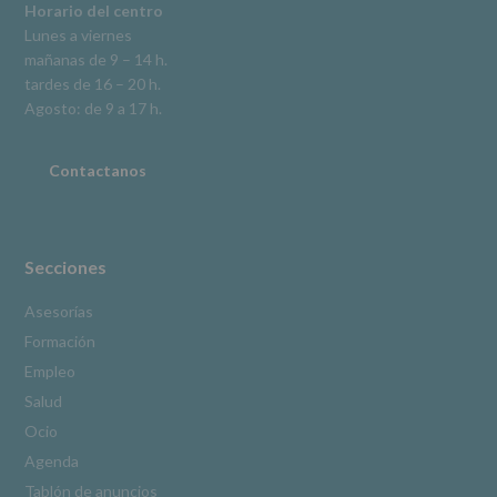
explica
Horario del centro
en
Lunes a viernes
la
mañanas de 9 – 14 h.
información
tardes de 16 – 20 h.
adicional.
Información
Agosto: de 9 a 17 h.
adicional
:
Puede
consultar
Contactanos
el
apartado
Aquí
Protegemos
tus
Secciones
Datos
de
Asesorías
nuestra
Formación
página
web:
Empleo
www.alcobendas.org
Salud
*
Ocio
Obligatorio
Agenda
Tablón de anuncios