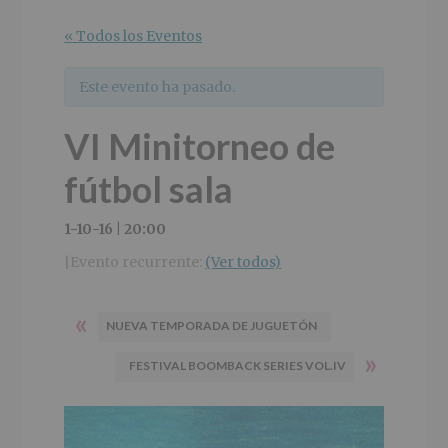
r
n
l
i
c
p
« Todos los Eventos
n
i
r
c
p
i
Este evento ha pasado.
i
a
n
p
l
c
VI Minitorneo de
a
i
l
p
fútbol sala
a
l
1-10-16 | 20:00
Evento recurrente:
(Ver todos)
|
«
NUEVA TEMPORADA DE JUGUETÓN
»
FESTIVAL BOOMBACK SERIES VOL.IV