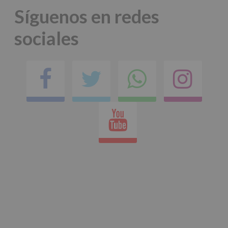
Síguenos en redes
sociales
Facebook
Twitter
Comparti
Ins
en
Youtube
whatsap