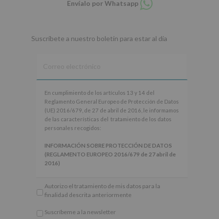
Envíalo por Whatsapp
en
whatsapp
Suscríbete a nuestro boletín para estar al día
En
En cumplimiento de los artículos 13 y 14 del
cumplimiento
Reglamento General Europeo de Protección de Datos
de
(UE) 2016/679, de 27 de abril de 2016, le informamos
los
de las características del tratamiento de los datos
artículos
personales recogidos:
13
y
INFORMACIÓN SOBRE PROTECCIÓN DE DATOS
14
(REGLAMENTO EUROPEO 2016/679 de 27 abril de
del
2016)
Reglamento
General
Responsable
: AYUNTAMIENTO DE ALCOBENDAS.
Autorizo el tratamiento de mis datos para la
Europeo
Finalidad
: Información actividades y programas
finalidad descrita anteriormente
de
participativos para jóvenes.
Protección
Legitimación
: Consentimiento del interesado para
Suscríbeme a la newsletter
de
este fin específico.
*