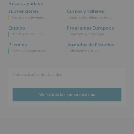
Becas, ayudas y
según
se
subvenciones
Cursos y talleres
explica
Becas para jóvenes
Animación, idiomas, etc…
en
la
Empleo
Programas Europeos
información
Ofertas de empleo
Muévete por Europa
adicional.
Información
Premios
Jornadas de Estudios
adicional
:
Premios y concursos
Alcobendas 2022
Puede
consultar
el
apartado
Aquí
Convocatorias destacadas
Protegemos
tus
Datos
Ver todas las convocatorias
de
nuestra
página
web:
www.alcobendas.org
*
Obligatorio