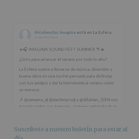
Alcobendas Imagina
está en La Esfera.
2 meses hace
☀️🎧 IMAGINA SOUND FEST SUMMER 🌴🔥
¿Listo para arrancar el verano por todo lo alto?
La Esfera vuelve a llenarse de música, diversión y
buena vibra en una noche pensada para disfrutar
con tus amigos y dar la bienvenida al verano como
se merece.
🎶 @zamarra_dj @danferprodj y @djfabian_2004 nos
traerán todos sus temazos, el mejor ambiente de la
ciudad y un plan que no te puedes perder.
🌅 Porque este
...
Ver más
Suscríbete a nuestro boletín para estar al
Foto
día