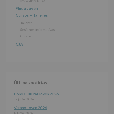
IMAGINA KIDS
DATOS
(REGLAMENTO
Finde Joven
EUROPEO
Cursos y Talleres
2016/679
de
Talleres
27
abril
Sesiones informativas
de
Cursos
2016)
CJA
Responsable
:
AYUNTAMIENTO
DE
ALCOBENDAS.
Finalidad
:
Información
actividades
y
Últimas noticias
programas
participativos
para
Bono Cultural Joven 2026
jóvenes.
22 junio, 2026
Legitimación
:
Consentimiento
Verano Joven 2026
del
17 junio, 2026