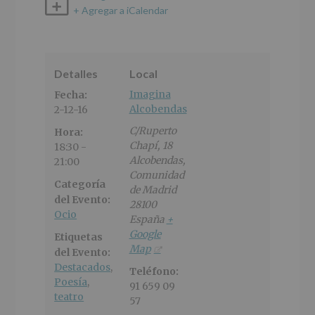
+ Agregar a iCalendar
Detalles
Local
Imagina
Fecha:
Alcobendas
2-12-16
C/Ruperto
Hora:
Chapí, 18
18:30 -
Alcobendas
,
21:00
Comunidad
Categoría
de Madrid
del Evento:
28100
Ocio
España
+
Google
Etiquetas
Map
del Evento:
Destacados
,
Teléfono:
Poesía
,
91 659 09
teatro
57