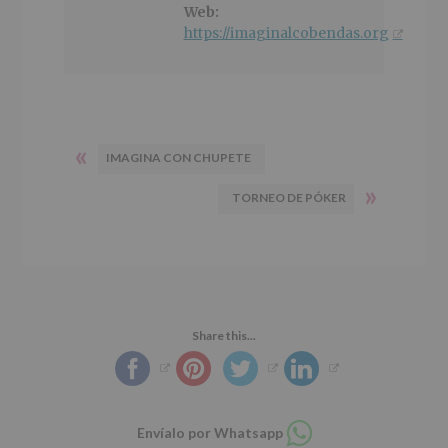
Web:
https://imaginalcobendas.org
«
IMAGINA CON CHUPETE
»
TORNEO DE PÓKER
Share this...
Compartir
Envíalo por Whatsapp
en