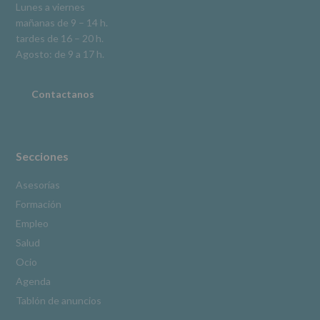
en
Lunes a viernes
la
mañanas de 9 – 14 h.
información
tardes de 16 – 20 h.
adicional.
Información
Agosto: de 9 a 17 h.
adicional
:
Puede
consultar
Contactanos
el
apartado
Aquí
Protegemos
tus
Secciones
Datos
de
Asesorías
nuestra
Formación
página
web:
Empleo
www.alcobendas.org
Salud
*
Ocio
Obligatorio
Agenda
Tablón de anuncios