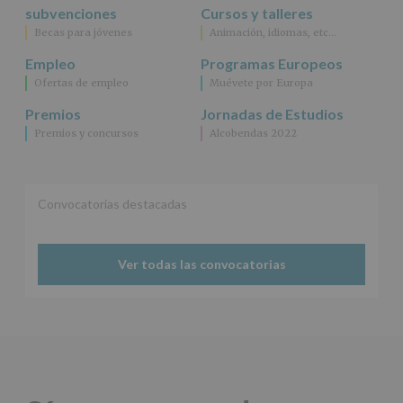
se
subvenciones
Cursos y talleres
explica
Becas para jóvenes
Animación, idiomas, etc…
en
la
Empleo
Programas Europeos
información
Ofertas de empleo
Muévete por Europa
adicional.
Información
Premios
Jornadas de Estudios
adicional
:
Premios y concursos
Alcobendas 2022
Puede
consultar
el
apartado
Aquí
Convocatorias destacadas
Protegemos
tus
Datos
Ver todas las convocatorias
de
nuestra
página
web:
www.alcobendas.org
*
Obligatorio