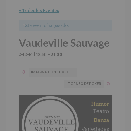
r
n
l
i
c
p
« Todos los Eventos
n
i
r
c
p
i
Este evento ha pasado.
i
a
n
p
l
c
Vaudeville Sauvage
a
i
l
p
a
2-12-16 | 18:30
-
21:00
l
«
IMAGINA CON CHUPETE
»
TORNEO DE PÓKER