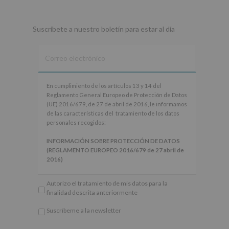
whatsapp
Suscríbete a nuestro boletín para estar al día
En
En cumplimiento de los artículos 13 y 14 del
cumplimiento
Reglamento General Europeo de Protección de Datos
de
(UE) 2016/679, de 27 de abril de 2016, le informamos
los
de las características del tratamiento de los datos
artículos
personales recogidos:
13
y
INFORMACIÓN SOBRE PROTECCIÓN DE DATOS
14
(REGLAMENTO EUROPEO 2016/679 de 27 abril de
del
2016)
Reglamento
General
Responsable
: AYUNTAMIENTO DE ALCOBENDAS.
Autorizo el tratamiento de mis datos para la
Europeo
Finalidad
: Información actividades y programas
finalidad descrita anteriormente
de
participativos para jóvenes.
Protección
Legitimación
: Consentimiento del interesado para
Suscríbeme a la newsletter
de
este fin específico.
*
Datos
Destinatarios
: No se cederán datos a terceros, salvo
Obligatorio