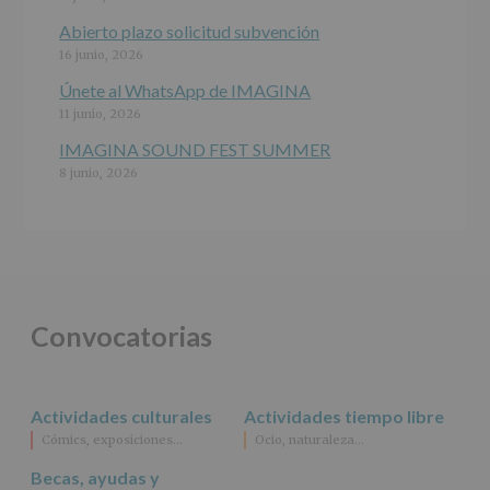
interesado
para
Abierto plazo solicitud subvención
este
16 junio, 2026
fin
específico.
Únete al WhatsApp de IMAGINA
Destinatarios
:
11 junio, 2026
No
se
IMAGINA SOUND FEST SUMMER
cederán
8 junio, 2026
datos
a
terceros,
salvo
obligación
legal.
Derechos:
De
Convocatorias
acceso,
rectificación,
supresión,
así
Actividades culturales
Actividades tiempo libre
como
Cómics, exposiciones…
Ocio, naturaleza…
otros
derechos,
Becas, ayudas y
según