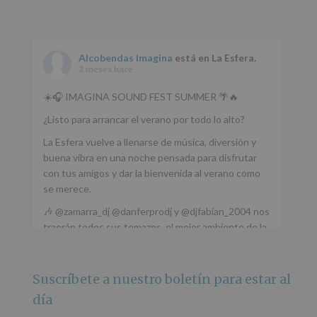
Alcobendas Imagina
está en La Esfera.
2 meses hace
☀️🎧 IMAGINA SOUND FEST SUMMER 🌴🔥
¿Listo para arrancar el verano por todo lo alto?
La Esfera vuelve a llenarse de música, diversión y
buena vibra en una noche pensada para disfrutar
con tus amigos y dar la bienvenida al verano como
se merece.
🎶 @zamarra_dj @danferprodj y @djfabian_2004 nos
traerán todos sus temazos, el mejor ambiente de la
ciudad y un plan que no te puedes perder.
🌅 Porque este
...
Ver más
Suscríbete a nuestro boletín para estar al
Foto
día
Ver en Facebook
·
Compartir