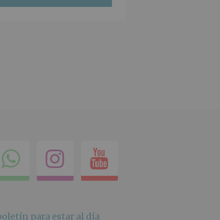
ok
itter
Compartir
Instagram
Youtube
en
whatsapp
oletín para estar al día