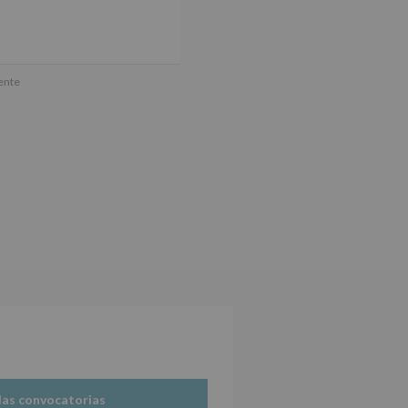
ún se explica en la información
mente
tos de nuestra página web:
las convocatorias