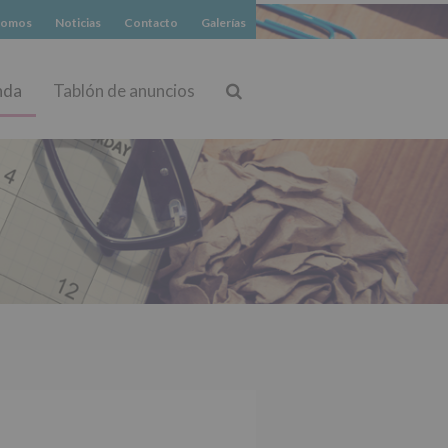
somos
Noticias
Contacto
Galerías
nda
Tablón de anuncios
Buscar