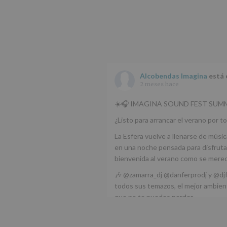
Alcobendas Imagina
está 
2 meses hace
☀️🎧 IMAGINA SOUND FEST SUMM
¿Listo para arrancar el verano por to
La Esfera vuelve a llenarse de músic
en una noche pensada para disfrutar
bienvenida al verano como se mere
🎶 @zamarra_dj @danferprodj y @dj
todos sus temazos, el mejor ambient
que no te puedes perder.
🌅 Porque este
...
Ver más