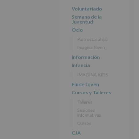
r
n
l
principal
i
c
p
Voluntariado
n
i
r
Semana de la
c
p
i
Juventud
i
a
n
Ocio
p
l
c
Para estar al día
a
i
Imagina Joven
l
p
a
Información
l
Infancia
IMAGINA KIDS
Finde Joven
Cursos y Talleres
Talleres
Sesiones
informativas
Cursos
CJA