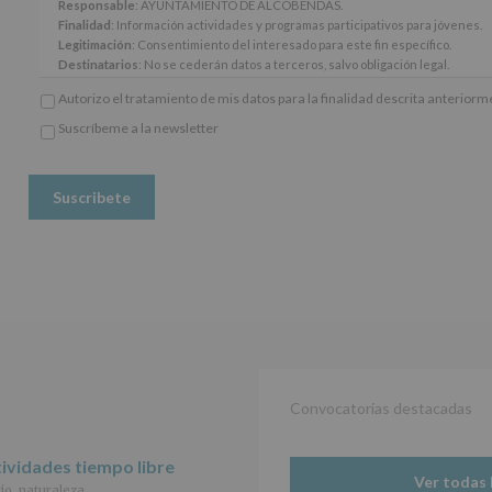
y
Responsable
: AYUNTAMIENTO DE ALCOBENDAS.
14
Finalidad
: Información actividades y programas participativos para jóvenes.
del
Legitimación
: Consentimiento del interesado para este fin específico.
Reglamento
Destinatarios
: No se cederán datos a terceros, salvo obligación legal.
General
Derechos:
De acceso, rectificación, supresión, así como otros derechos, seg
Autorizo el tratamiento de mis datos para la finalidad descrita anterior
Europeo
adicional.
de
Información adicional
: Puede consultar el apartado Aquí Protegemos tus Da
Suscríbeme a la newsletter
Protección
*
www.alcobendas.org
de
Obligatorio
Datos
(UE)
2016/679,
de
27
de
abril
de
2016,
le
informamos
de
Convocatorias destacadas
las
características
del
ividades tiempo libre
tratamiento
Ver todas 
io, naturaleza…