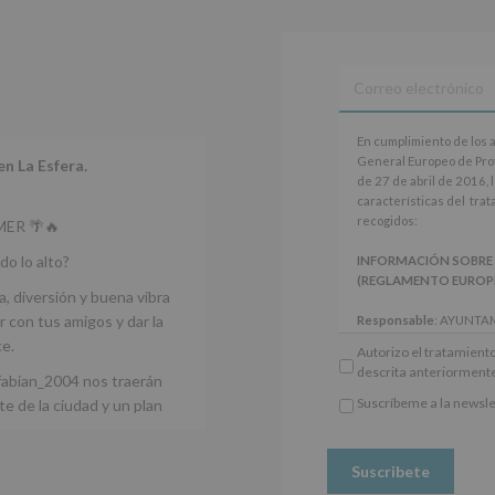
Información
actividades
y
programas
participativos
para
jóvenes.
En
En cumplimiento de los 
Legitimación
:
cumplimiento
General Europeo de Pro
Consentimiento
en La Esfera.
de
de 27 de abril de 2016, 
del
los
características del tra
interesado
artículos
recogidos:
para
ER 🌴🔥
13
este
y
do lo alto?
INFORMACIÓN SOBRE
fin
14
(REGLAMENTO EUROPEO 
específico.
del
a, diversión y buena vibra
Destinatarios
:
Reglamento
 con tus amigos y dar la
Responsable
: AYUNTA
No
General
Finalidad
: Información 
se
ce.
Autorizo el tratamiento
Europeo
participativos para jóve
cederán
descrita anteriorment
de
fabian_2004 nos traerán
Legitimación
: Consentim
datos
Protección
específico.
Suscríbeme a la newsle
a
e de la ciudad y un plan
de
*
Destinatarios
: No se ce
terceros,
Obligatorio
Datos
obligación legal.
salvo
(UE)
Derechos:
De acceso, re
obligación
2016/679,
otros derechos, según s
legal.