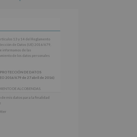
artículos 13 y 14 del Reglamento
tección de Datos (UE) 2016/679,
le informamos de las
tamiento de los datos personales
 PROTECCIÓN DE DATOS
2016/679 de 27 abril de 2016)
MIENTO DE ALCOBENDAS.
actividades y programas
 de mis datos para la finalidad
nes.
e
iento del interesado para este fin
tter
derán datos a terceros, salvo
ctificación, supresión, así como
e explica en la información