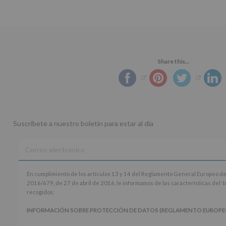
Share this...
Suscríbete a nuestro boletín para estar al día
En
En cumplimiento de los artículos 13 y 14 del Reglamento General Europeo de
cumplimiento
2016/679, de 27 de abril de 2016, le informamos de las características del 
de
recogidos:
los
artículos
INFORMACIÓN SOBRE PROTECCIÓN DE DATOS (REGLAMENTO EUROPEO 20
13