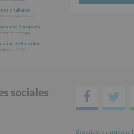
de
los
sos y talleres
datos
imación, idiomas, etc…
personales
recogidos:
ogramas Europeos
évete por Europa
INFORMACIÓN
SOBRE
rnadas de Estudios
PROTECCIÓN
DE
cobendas 2022
DATOS
(REGLAMENTO
EUROPEO
2016/679
de
27
abril
es sociales
Facebo
Tw
de
2016)
Responsable
:
AYUNTAMIENTO
DE
ALCOBENDAS.
Finalidad
:
Suscríbete a nuestro b