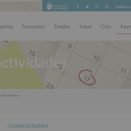
Facebook
Twitter
Whatsapp
Instagram
Quiénes 
sorías
Formación
Empleo
Salud
Ocio
Age
ctividades
en Alcobendas
« Todos los Eventos