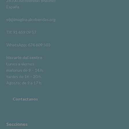
28100 Alcobendas (Madrid)
De
España
acceso,
rectificación,
oij@imagina.alcobendas.org
supresión,
así
como
Tlf. 91 659 09 57
otros
derechos,
WhatsApp: 674 609 503
según
se
explica
Horario del centro
en
Lunes a viernes
la
mañanas de 9 – 14 h.
información
tardes de 16 – 20 h.
adicional.
Información
Agosto: de 9 a 17 h.
adicional
:
Puede
consultar
Contactanos
el
apartado
Aquí
Protegemos
tus
Secciones
Datos