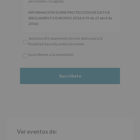
artículos
personales recogidos:
13
y
INFORMACIÓN SOBRE PROTECCIÓN DE DATOS
14
(REGLAMENTO EUROPEO 2016/679 de 27 abril de
del
2016)
Reglamento
General
Responsable
: AYUNTAMIENTO DE ALCOBENDAS.
Autorizo el tratamiento de mis datos para la
Europeo
Finalidad
: Información actividades y programas
finalidad descrita anteriormente
de
participativos para jóvenes.
Protección
Legitimación
: Consentimiento del interesado para
Suscríbeme a la newsletter
de
este fin específico.
*
Datos
Destinatarios
: No se cederán datos a terceros, salvo
Obligatorio
(UE)
obligación legal.
2016/679,
Derechos:
De acceso, rectificación, supresión, así
de
como otros derechos, según se explica en la
27
información adicional.
de
Información adicional
: Puede consultar el apartado
abril
Aquí Protegemos tus Datos de nuestra página web:
de
www.alcobendas.org
2016,
le
informamos
Barra
de
las
Ver eventos de:
lateral
características