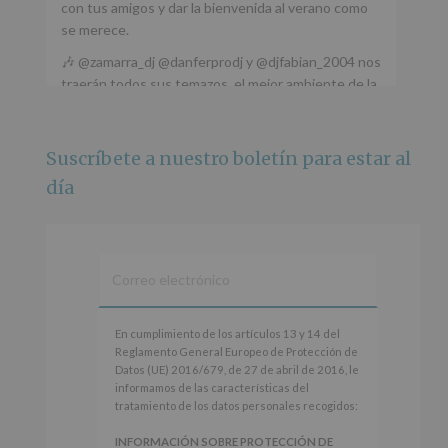
con tus amigos y dar la bienvenida al verano como
se merece.
🎶 @zamarra_dj @danferprodj y @djfabian_2004 nos
traerán todos sus temazos, el mejor ambiente de la
ciudad y un plan que no te puedes perder.
🌅 Porque este
...
Ver más
Suscríbete a nuestro boletín para estar al
Foto
día
Ver en Facebook
·
Compartir
Alcobendas Imagina
está en Recinto
Ferial De Alcobendas.
3 meses hace
IMAGINA SOUND SAN ISDRO
En
En cumplimiento de los artículos 13 y 14 del
cumplimiento
Reglamento General Europeo de Protección de
Esta noche la Zona Joven saltará a ritmo de
de
Datos (UE) 2016/679, de 27 de abril de 2016, le
@s.hidalgo.v y @joel_jowe
los
informamos de las características del
artículos
tratamiento de los datos personales recogidos:
Dos fantásticas novedades para disfrutar sin parar.
13
y
INFORMACIÓN SOBRE PROTECCIÓN DE
📍 Zona Joven