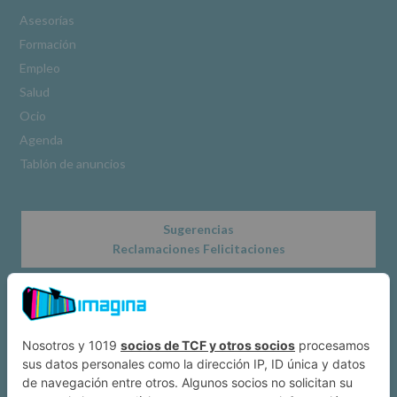
de
Asesorías
nuestra
Formación
página
web:
Empleo
www.alcobendas.org
Salud
*
Ocio
Obligatorio
Agenda
Tablón de anuncios
Sugerencias
Reclamaciones Felicitaciones
Acerca de
Dónde estamos
Suscríbete a IMAGINA