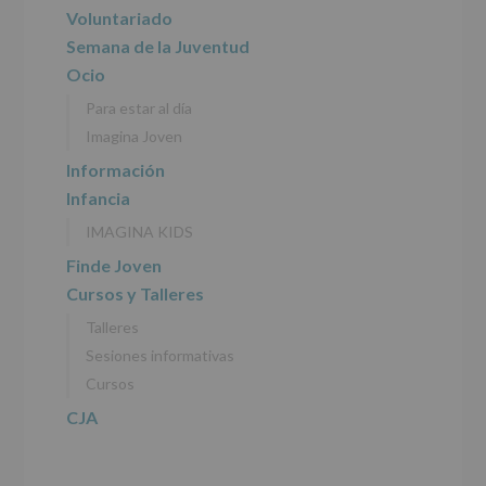
del
principal
Voluntariado
tratamiento
de
Semana de la Juventud
los
Ocio
datos
personales
Para estar al día
recogidos:
Imagina Joven
INFORMACIÓN
Información
SOBRE
Infancia
PROTECCIÓN
DE
IMAGINA KIDS
DATOS
(REGLAMENTO
Finde Joven
EUROPEO
Cursos y Talleres
2016/679
de
Talleres
27
abril
Sesiones informativas
de
Cursos
2016)
CJA
Responsable
:
AYUNTAMIENTO
DE