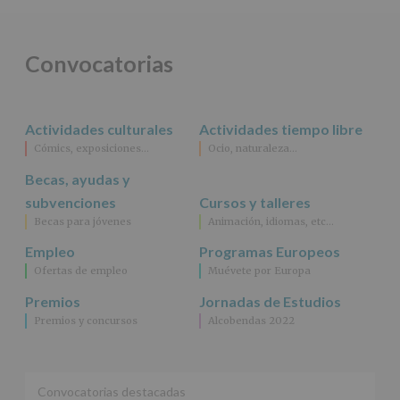
obligación
legal.
Derechos:
De
Convocatorias
acceso,
rectificación,
supresión,
así
Actividades culturales
Actividades tiempo libre
como
Cómics, exposiciones…
Ocio, naturaleza…
otros
derechos,
Becas, ayudas y
según
se
subvenciones
Cursos y talleres
explica
Becas para jóvenes
Animación, idiomas, etc…
en
la
Empleo
Programas Europeos
información
Ofertas de empleo
Muévete por Europa
adicional.
Información
Premios
Jornadas de Estudios
adicional
:
Premios y concursos
Alcobendas 2022
Puede
consultar
el
apartado
Aquí
Convocatorias destacadas