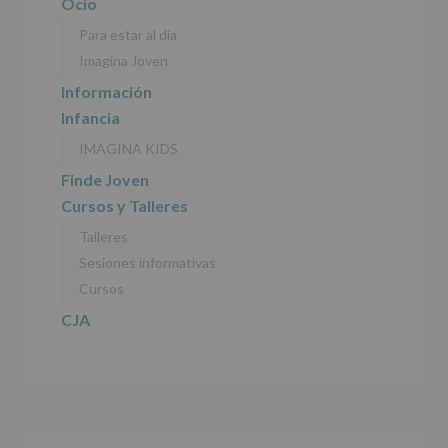
Ocio
datos
personales
Para estar al día
recogidos:
Imagina Joven
INFORMACIÓN
Información
SOBRE
Infancia
PROTECCIÓN
DE
IMAGINA KIDS
DATOS
(REGLAMENTO
Finde Joven
EUROPEO
Cursos y Talleres
2016/679
de
Talleres
27
abril
Sesiones informativas
de
Cursos
2016)
CJA
Responsable
:
AYUNTAMIENTO
DE
ALCOBENDAS.
Finalidad
:
Información
actividades