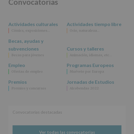
Convocatorias
acceso,
rectificación,
supresión,
así
Actividades culturales
Actividades tiempo libre
como
Cómics, exposiciones…
Ocio, naturaleza…
otros
derechos,
Becas, ayudas y
según
se
subvenciones
Cursos y talleres
explica
Becas para jóvenes
Animación, idiomas, etc…
en
la
Empleo
Programas Europeos
información
Ofertas de empleo
Muévete por Europa
adicional.
Información
Premios
Jornadas de Estudios
adicional
:
Premios y concursos
Alcobendas 2022
Puede
consultar
el
apartado
Aquí
Convocatorias destacadas
Protegemos
tus
Datos
Ver todas las convocatorias
de