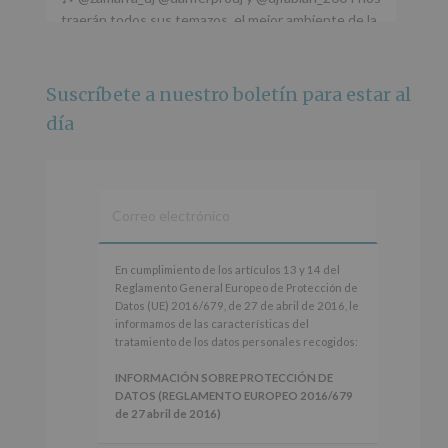
traerán todos sus temazos, el mejor ambiente de la
ciudad y un plan que no te puedes perder.
🌅 Porque este
...
Ver más
Suscríbete a nuestro boletín para estar al
Foto
día
Ver en Facebook
·
Compartir
Alcobendas Imagina
está en Recinto
Ferial De Alcobendas.
3 meses hace
IMAGINA SOUND SAN ISDRO
En
En cumplimiento de los artículos 13 y 14 del
cumplimiento
Reglamento General Europeo de Protección de
Esta noche la Zona Joven saltará a ritmo de
de
Datos (UE) 2016/679, de 27 de abril de 2016, le
@s.hidalgo.v y @joel_jowe
los
informamos de las características del
artículos
tratamiento de los datos personales recogidos:
Dos fantásticas novedades para disfrutar sin parar.
13
y
INFORMACIÓN SOBRE PROTECCIÓN DE
📍 Zona Joven
14
DATOS (REGLAMENTO EUROPEO 2016/679
🎫 Entrada libre hasta completar aforo
del
de 27 abril de 2016)
Reglamento
#alcobendas
#imaginasound
#SanIsidro2026
General