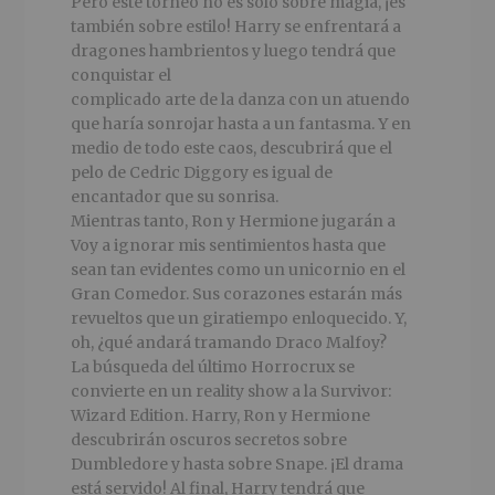
Pero este torneo no es solo sobre magia, ¡es
también sobre estilo! Harry se enfrentará a
dragones hambrientos y luego tendrá que
conquistar el
complicado arte de la danza con un atuendo
que haría sonrojar hasta a un fantasma. Y en
medio de todo este caos, descubrirá que el
pelo de Cedric Diggory es igual de
encantador que su sonrisa.
Mientras tanto, Ron y Hermione jugarán a
Voy a ignorar mis sentimientos hasta que
sean tan evidentes como un unicornio en el
Gran Comedor. Sus corazones estarán más
revueltos que un giratiempo enloquecido. Y,
oh, ¿qué andará tramando Draco Malfoy?
La búsqueda del último Horrocrux se
convierte en un reality show a la Survivor:
Wizard Edition. Harry, Ron y Hermione
descubrirán oscuros secretos sobre
Dumbledore y hasta sobre Snape. ¡El drama
está servido! Al final, Harry tendrá que