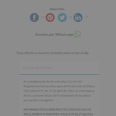
Share this...
Compartir
Envíalo por Whatsapp
en
whatsapp
Suscríbete a nuestro boletín para estar al día
En
En cumplimiento de los artículos 13 y 14 del
cumplimiento
Reglamento General Europeo de Protección de Datos
de
(UE) 2016/679, de 27 de abril de 2016, le informamos
los
de las características del tratamiento de los datos
artículos
personales recogidos:
13
y
INFORMACIÓN SOBRE PROTECCIÓN DE DATOS
14
(REGLAMENTO EUROPEO 2016/679 de 27 abril de