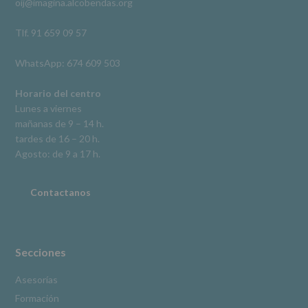
oij@imagina.alcobendas.org
supresión,
así
como
Tlf. 91 659 09 57
otros
derechos,
WhatsApp: 674 609 503
según
se
explica
Horario del centro
en
Lunes a viernes
la
mañanas de 9 – 14 h.
información
tardes de 16 – 20 h.
adicional.
Información
Agosto: de 9 a 17 h.
adicional
:
Puede
consultar
Contactanos
el
apartado
Aquí
Protegemos
tus
Secciones
Datos
de
Asesorías
nuestra
Formación
página