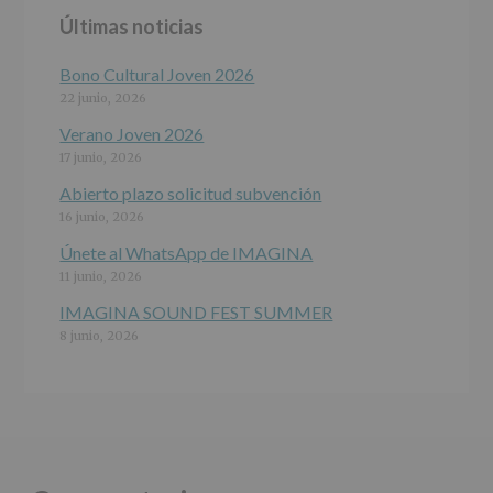
y
Últimas noticias
programas
participativos
para
Bono Cultural Joven 2026
jóvenes.
22 junio, 2026
Legitimación
:
Consentimiento
Verano Joven 2026
del
17 junio, 2026
interesado
para
Abierto plazo solicitud subvención
este
16 junio, 2026
fin
específico.
Únete al WhatsApp de IMAGINA
Destinatarios
:
11 junio, 2026
No
se
IMAGINA SOUND FEST SUMMER
cederán
8 junio, 2026
datos
a
terceros,
salvo
obligación
legal.
Derechos:
De