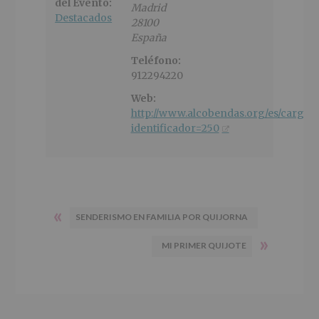
del Evento:
Madrid
Destacados
28100
España
Teléfono:
912294220
Web:
http://www.alcobendas.org/es/cargarF
identificador=250
«
SENDERISMO EN FAMILIA POR QUIJORNA
»
MI PRIMER QUIJOTE