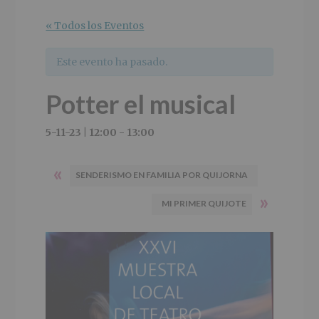
r
n
l
i
c
p
« Todos los Eventos
n
i
r
c
p
i
Este evento ha pasado.
i
a
n
p
l
c
Potter el musical
a
i
l
p
a
5-11-23 | 12:00
-
13:00
l
«
SENDERISMO EN FAMILIA POR QUIJORNA
»
MI PRIMER QUIJOTE