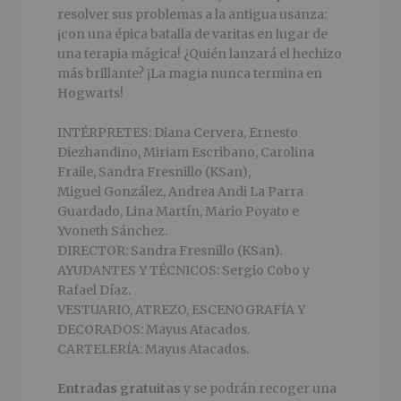
resolver sus problemas a la antigua usanza:
¡con una épica batalla de varitas en lugar de
una terapia mágica! ¿Quién lanzará el hechizo
más brillante? ¡La magia nunca termina en
Hogwarts!
INTÉRPRETES: Diana Cervera, Ernesto
Diezhandino, Miriam Escribano, Carolina
Fraile, Sandra Fresnillo (KSan),
Miguel González, Andrea Andi La Parra
Guardado, Lina Martín, Mario Poyato e
Yvoneth Sánchez.
DIRECTOR: Sandra Fresnillo (KSan).
AYUDANTES Y TÉCNICOS: Sergio Cobo y
Rafael Díaz.
VESTUARIO, ATREZO, ESCENOGRAFÍA Y
DECORADOS: Mayus Atacados.
CARTELERÍA: Mayus Atacados.
Entradas gratuitas
y se podrán recoger una