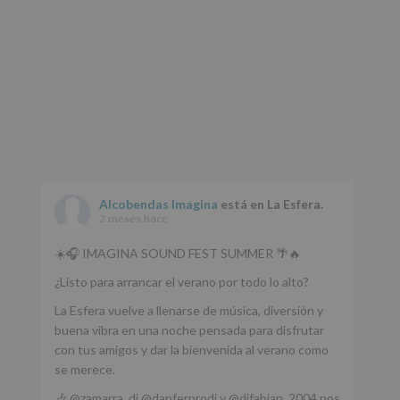
Alcobendas Imagina
está en La Esfera.
2 meses hace
☀️🎧 IMAGINA SOUND FEST SUMMER 🌴🔥
¿Listo para arrancar el verano por todo lo alto?
La Esfera vuelve a llenarse de música, diversión y
buena vibra en una noche pensada para disfrutar
con tus amigos y dar la bienvenida al verano como
se merece.
🎶 @zamarra_dj @danferprodj y @djfabian_2004 nos