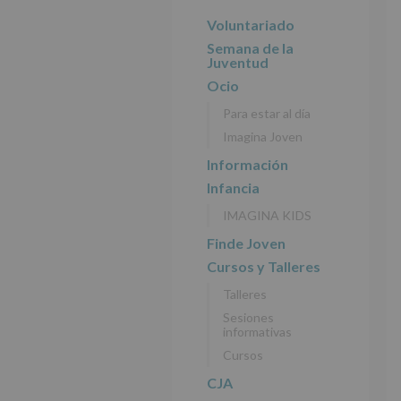
r
n
l
principal
i
c
p
Voluntariado
n
i
r
Semana de la
c
p
i
Juventud
i
a
n
Ocio
p
l
c
Para estar al día
a
i
Imagina Joven
l
p
a
Información
l
Infancia
IMAGINA KIDS
Finde Joven
Cursos y Talleres
Talleres
Sesiones
informativas
Cursos
CJA