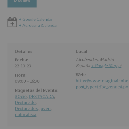
Más info
+ Google Calendar
+ Agregar a iCalendar
Detalles
Local
Alcobendas
,
Madrid
Fecha:
España
+ Google Map
22-10-23
Web:
Hora:
https://www.imaginalcobe
09:00 - 16:30
post_type=tribe_venue&p
Etiquetas del Evento:
#Ocio
,
DESTACADA
,
Destacado
,
Destacados
,
joven
,
naturaleza