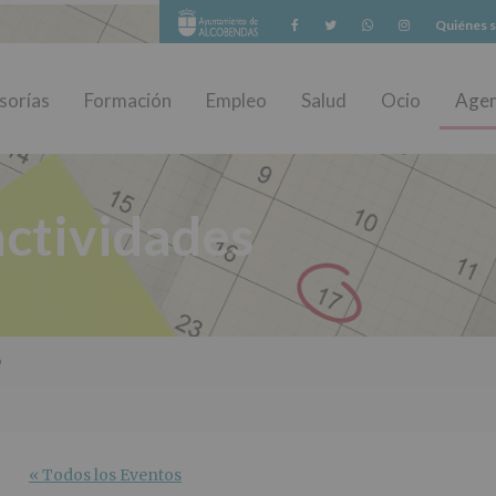
Facebook
Twitter
Whatsapp
Instagram
Quiénes 
sorías
Formación
Empleo
Salud
Ocio
Age
ctividades
o
« Todos los Eventos