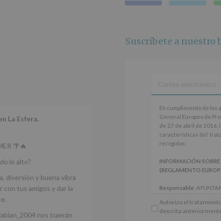
Responsable
:
AYUNTAMIENTO
DE
ALCOBENDAS.
Finalidad
:
Suscríbete a nuestro b
Información
actividades
y
programas
participativos
para
jóvenes.
En
En cumplimiento de los 
Legitimación
:
cumplimiento
General Europeo de Pro
Consentimiento
en La Esfera.
de
de 27 de abril de 2016, 
del
los
características del tra
interesado
artículos
recogidos:
para
ER 🌴🔥
13
este
y
do lo alto?
INFORMACIÓN SOBRE
fin
14
(REGLAMENTO EUROPEO 
específico.
del
a, diversión y buena vibra
Destinatarios
:
Reglamento
 con tus amigos y dar la
Responsable
: AYUNTA
No
General
Finalidad
: Información 
se
ce.
Autorizo el tratamiento
Europeo
participativos para jóve
cederán
descrita anteriorment
de
fabian_2004 nos traerán
Legitimación
: Consentim
datos