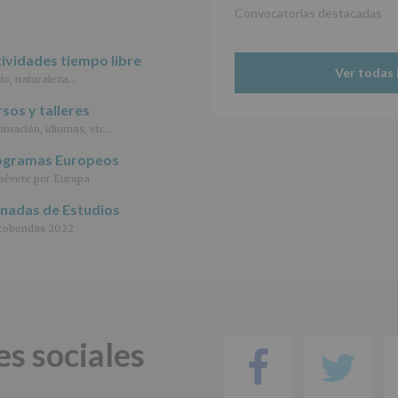
de
Convocatorias destacadas
las
características
del
ividades tiempo libre
tratamiento
Ver todas 
io, naturaleza…
de
los
sos y talleres
datos
imación, idiomas, etc…
personales
recogidos:
ogramas Europeos
évete por Europa
INFORMACIÓN
SOBRE
rnadas de Estudios
PROTECCIÓN
DE
cobendas 2022
DATOS
(REGLAMENTO
EUROPEO
2016/679
de
27
abril
es sociales
Facebo
Tw
de
2016)