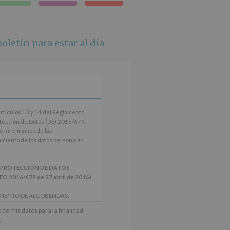
en
whatsapp
oletín para estar al día
artículos 13 y 14 del Reglamento
tección de Datos (UE) 2016/679,
le informamos de las
tamiento de los datos personales
 PROTECCIÓN DE DATOS
2016/679 de 27 abril de 2016)
MIENTO DE ALCOBENDAS.
actividades y programas
 de mis datos para la finalidad
nes.
e
iento del interesado para este fin