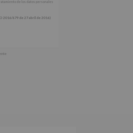
tratamiento de los datos personales
16/679 de 27 abril de 2016)
ún se explica en la información
mente
tos de nuestra página web: