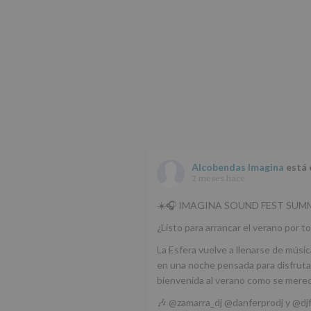
Alcobendas Imagina
está 
2 meses hace
☀️🎧 IMAGINA SOUND FEST SUMM
¿Listo para arrancar el verano por to
La Esfera vuelve a llenarse de músic
en una noche pensada para disfrutar
bienvenida al verano como se mere
🎶 @zamarra_dj @danferprodj y @dj