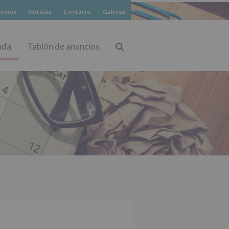
somos
Noticias
Contacto
Galerías
nda
Tablón de anuncios
Buscar