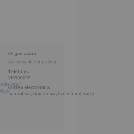
Organizador
Asesoría de Naturaleza
Teléfono:
916590957
ndas.org/?
Correo electrónico:
=8530
naturaleza@imagina.aytoalcobendas.org