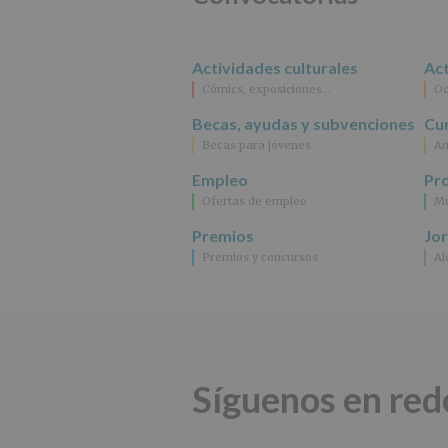
Actividades culturales
Act
Cómics, exposiciones…
Oc
Becas, ayudas y subvenciones
Cur
Becas para jóvenes
An
Empleo
Pr
Ofertas de empleo
Mu
Premios
Jo
Premios y concursos
Al
Síguenos en red