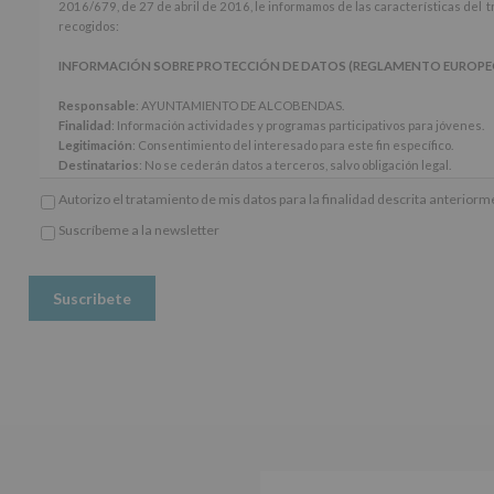
cumplimiento
2016/679, de 27 de abril de 2016, le informamos de las características del 
de
recogidos:
los
artículos
INFORMACIÓN SOBRE PROTECCIÓN DE DATOS (REGLAMENTO EUROPEO 20
13
y
Responsable
: AYUNTAMIENTO DE ALCOBENDAS.
14
Finalidad
: Información actividades y programas participativos para jóvenes.
del
Legitimación
: Consentimiento del interesado para este fin específico.
Reglamento
Destinatarios
: No se cederán datos a terceros, salvo obligación legal.
General
Derechos:
De acceso, rectificación, supresión, así como otros derechos, seg
Autorizo el tratamiento de mis datos para la finalidad descrita anterior
Europeo
adicional.
de
Información adicional
: Puede consultar el apartado Aquí Protegemos tus Da
Suscríbeme a la newsletter
Protección
*
www.alcobendas.org
de
Obligatorio
Datos
(UE)
2016/679,
de
27
de
abril
de
2016,
le
informamos