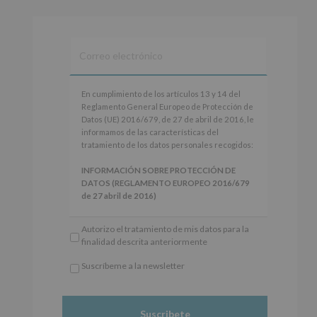
Alcobendas Imagina
está en Recinto
Ferial De Alcobendas.
3 meses hace
IMAGINA SOUND SAN ISDRO
En
En cumplimiento de los artículos 13 y 14 del
cumplimiento
Reglamento General Europeo de Protección de
Esta noche la Zona Joven saltará a ritmo de
de
Datos (UE) 2016/679, de 27 de abril de 2016, le
@s.hidalgo.v y @joel_jowe
los
informamos de las características del
artículos
tratamiento de los datos personales recogidos:
Dos fantásticas novedades para disfrutar sin parar.
13
y
INFORMACIÓN SOBRE PROTECCIÓN DE
📍 Zona Joven
14
DATOS (REGLAMENTO EUROPEO 2016/679
🎫 Entrada libre hasta completar aforo
del
de 27 abril de 2016)
Reglamento
#alcobendas
#imaginasound
#SanIsidro2026
General
Responsable
: AYUNTAMIENTO DE
Autorizo el tratamiento de mis datos para la
Europeo
ALCOBENDAS.
Foto
finalidad descrita anteriormente
de
Finalidad
: Información actividades y programas
Protección
Ver en Facebook
·
Compartir
participativos para jóvenes.
Suscríbeme a la newsletter
de
Legitimación
: Consentimiento del interesado
*
Datos
para este fin específico.
Obligatorio
(UE)
Destinatarios
: No se cederán datos a terceros,
Alcobendas Imagina
está en Recinto
2016/679,
salvo obligación legal.
Ferial De Alcobendas.