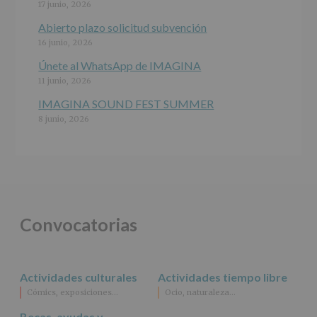
del
17 junio, 2026
interesado
para
Abierto plazo solicitud subvención
este
16 junio, 2026
fin
específico.
Únete al WhatsApp de IMAGINA
Destinatarios
:
11 junio, 2026
No
se
IMAGINA SOUND FEST SUMMER
cederán
8 junio, 2026
datos
a
terceros,
salvo
obligación
legal.
Derechos:
De
Convocatorias
acceso,
rectificación,
supresión,
así
Actividades culturales
Actividades tiempo libre
como
Cómics, exposiciones…
Ocio, naturaleza…
otros
derechos,
Becas, ayudas y