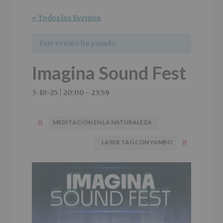
r
n
l
i
c
p
« Todos los Eventos
n
i
r
c
p
i
Este evento ha pasado.
i
a
n
p
l
c
Imagina Sound Fest
a
i
l
p
a
3-10-25 | 20:00
-
23:59
l
«
MEDITACIÓN EN LA NATURALEZA
»
LASER TAG CON YAMBO