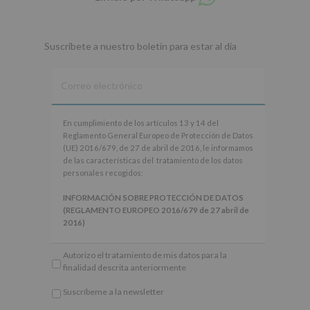
en
whatsapp
Suscríbete a nuestro boletín para estar al día
En
En cumplimiento de los artículos 13 y 14 del
cumplimiento
Reglamento General Europeo de Protección de Datos
de
(UE) 2016/679, de 27 de abril de 2016, le informamos
los
de las características del tratamiento de los datos
artículos
personales recogidos:
13
y
INFORMACIÓN SOBRE PROTECCIÓN DE DATOS
14
(REGLAMENTO EUROPEO 2016/679 de 27 abril de
del
2016)
Reglamento
General
Responsable
: AYUNTAMIENTO DE ALCOBENDAS.
Autorizo el tratamiento de mis datos para la
Europeo
Finalidad
: Información actividades y programas
finalidad descrita anteriormente
de
participativos para jóvenes.
Protección
Legitimación
: Consentimiento del interesado para
Suscríbeme a la newsletter
de
este fin específico.
*
Datos
Destinatarios
: No se cederán datos a terceros, salvo