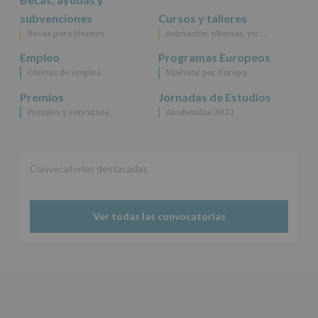
según
se
subvenciones
Cursos y talleres
explica
Becas para jóvenes
Animación, idiomas, etc…
en
la
Empleo
Programas Europeos
información
Ofertas de empleo
Muévete por Europa
adicional.
Información
Premios
Jornadas de Estudios
adicional
:
Premios y concursos
Alcobendas 2022
Puede
consultar
el
apartado
Aquí
Convocatorias destacadas
Protegemos
tus
Datos
Ver todas las convocatorias
de
nuestra
página
web:
www.alcobendas.org
*
Obligatorio