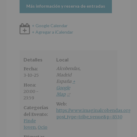
Más información y reserva de entradas
+ Google Calendar
+ Agregar a iCalendar
Detalles
Local
Alcobendas
,
Fecha:
Madrid
3-10-25
España
+
Hora:
Google
20:00 -
Map
23:59
Web:
Categorías
https://www.imaginalcobendas.org/?
del Evento:
post_type=tribe_venue&p=8530
Finde
Joven
,
Ocio