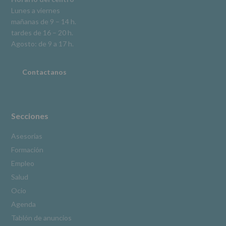
en
Lunes a viernes
la
mañanas de 9 – 14 h.
información
tardes de 16 – 20 h.
adicional.
Información
Agosto: de 9 a 17 h.
adicional
:
Puede
consultar
Contactanos
el
apartado
Aquí
Protegemos
tus
Secciones
Datos
de
Asesorías
nuestra
Formación
página
web:
Empleo
www.alcobendas.org
Salud
*
Ocio
Obligatorio
Agenda
Tablón de anuncios