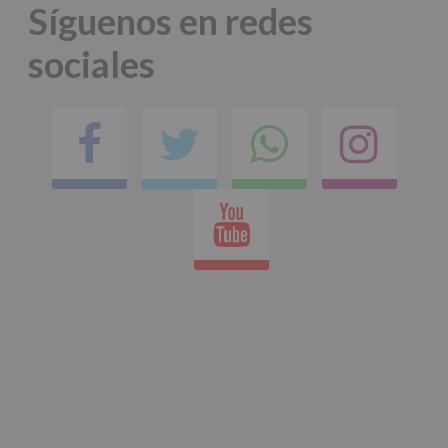
Síguenos en redes
sociales
Facebook
Twitter
Comparti
Ins
en
Youtube
whatsap