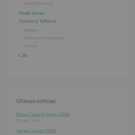
IMAGINA KIDS
DATOS
(REGLAMENTO
Finde Joven
EUROPEO
Cursos y Talleres
2016/679
de
Talleres
27
abril
Sesiones informativas
de
Cursos
2016)
CJA
Responsable
:
AYUNTAMIENTO
DE
ALCOBENDAS.
Finalidad
:
Información
actividades
y
Últimas noticias
programas
participativos
para
Bono Cultural Joven 2026
jóvenes.
22 junio, 2026
Legitimación
:
Consentimiento
Verano Joven 2026