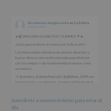
Alcobendas Imagina
está en La Esfera.
2 meses hace
☀️🎧 IMAGINA SOUND FEST SUMMER 🌴🔥
¿Listo para arrancar el verano por todo lo alto?
La Esfera vuelve a llenarse de música, diversión y
buena vibra en una noche pensada para disfrutar
con tus amigos y dar la bienvenida al verano como
se merece.
🎶 @zamarra_dj @danferprodj y @djfabian_2004 nos
traerán todos sus temazos, el mejor ambiente de la
ciudad y un plan que no te puedes perder.
🌅 Porque este
...
Ver más
Suscríbete a nuestro boletín para estar al
Foto
día
Ver en Facebook
·
Compartir