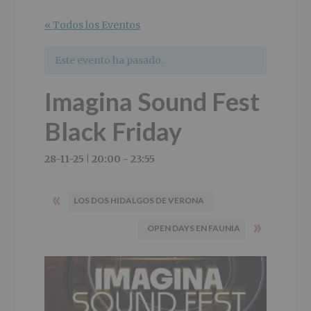
r
n
l
i
c
p
« Todos los Eventos
n
i
r
c
p
i
Este evento ha pasado.
i
a
n
p
l
c
Imagina Sound Fest
a
i
l
p
Black Friday
a
l
28-11-25 | 20:00
-
23:55
«
LOS DOS HIDALGOS DE VERONA
»
OPEN DAYS EN FAUNIA