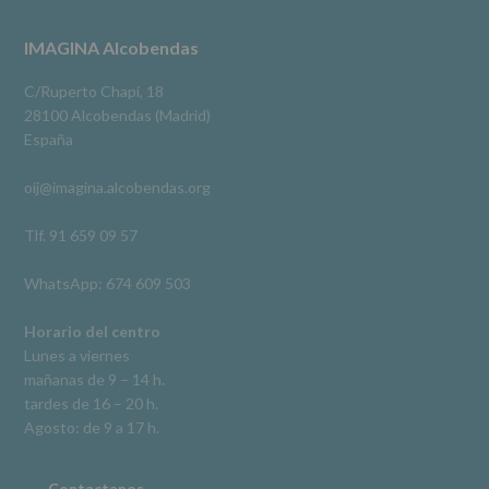
3 meses hace
a
terceros,
#imaginaalcobendas
#alcobendas
#pau
#biblioteca
Footer
IMAGINA Alcobendas
salvo
obligación
Video
legal.
C/Ruperto Chapí, 18
Derechos:
Ver en Facebook
·
Compartir
28100 Alcobendas (Madrid)
De
España
acceso,
rectificación,
oij@imagina.alcobendas.org
supresión,
así
como
Tlf. 91 659 09 57
otros
derechos,
WhatsApp: 674 609 503
según
se
explica
Horario del centro
en
Lunes a viernes
la
mañanas de 9 – 14 h.
información
tardes de 16 – 20 h.
adicional.
Información
Agosto: de 9 a 17 h.
adicional
:
Puede
consultar
Contactanos