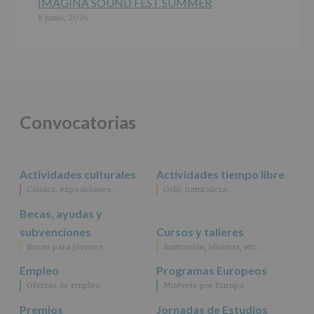
se
IMAGINA SOUND FEST SUMMER
cederán
8 junio, 2026
datos
a
terceros,
salvo
obligación
legal.
Derechos:
De
Convocatorias
acceso,
rectificación,
supresión,
así
Actividades culturales
Actividades tiempo libre
como
Cómics, exposiciones…
Ocio, naturaleza…
otros
derechos,
Becas, ayudas y
según
se
subvenciones
Cursos y talleres
explica
Becas para jóvenes
Animación, idiomas, etc…
en
la
Empleo
Programas Europeos
información
Ofertas de empleo
Muévete por Europa
adicional.
Información
Premios
Jornadas de Estudios