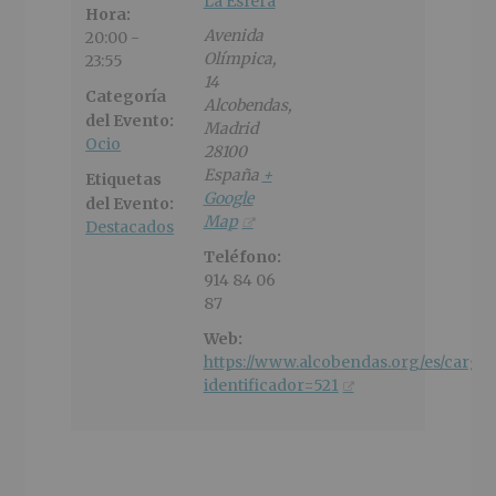
La Esfera
Hora:
Avenida
20:00 -
Olímpica,
23:55
14
Categoría
Alcobendas
,
del Evento:
Madrid
Ocio
28100
España
+
Etiquetas
Google
del Evento:
Map
Destacados
Teléfono:
914 84 06
87
Web:
https://www.alcobendas.org/es/cargar
identificador=521