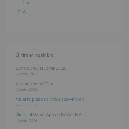
Cursos
2016)
CJA
Responsable
:
AYUNTAMIENTO
DE
ALCOBENDAS.
Finalidad
:
Información
actividades
y
Últimas noticias
programas
participativos
para
Bono Cultural Joven 2026
jóvenes.
22 junio, 2026
Legitimación
:
Consentimiento
Verano Joven 2026
del
17 junio, 2026
interesado
para
Abierto plazo solicitud subvención
este
16 junio, 2026
fin
específico.
Únete al WhatsApp de IMAGINA
Destinatarios
:
11 junio, 2026
No