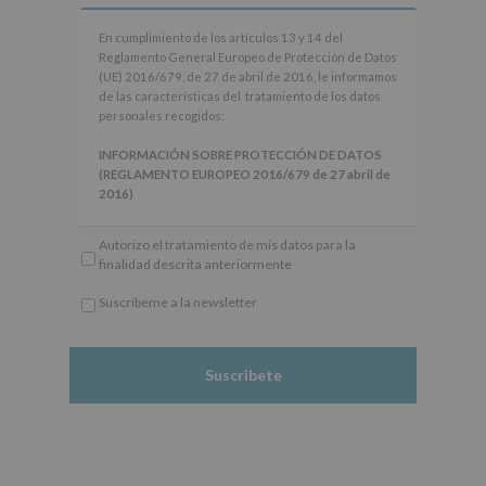
En
En cumplimiento de los artículos 13 y 14 del
cumplimiento
Reglamento General Europeo de Protección de Datos
de
(UE) 2016/679, de 27 de abril de 2016, le informamos
los
de las características del tratamiento de los datos
artículos
personales recogidos:
13
y
INFORMACIÓN SOBRE PROTECCIÓN DE DATOS
14
(REGLAMENTO EUROPEO 2016/679 de 27 abril de
del
2016)
Reglamento
General
Responsable
: AYUNTAMIENTO DE ALCOBENDAS.
Autorizo el tratamiento de mis datos para la
Europeo
Finalidad
: Información actividades y programas
finalidad descrita anteriormente
de
participativos para jóvenes.
Protección
Legitimación
: Consentimiento del interesado para
Suscríbeme a la newsletter
de
este fin específico.
*
Datos
Destinatarios
: No se cederán datos a terceros, salvo
Obligatorio
(UE)
obligación legal.
2016/679,
Derechos:
De acceso, rectificación, supresión, así
de
como otros derechos, según se explica en la
27
información adicional.
de
Información adicional
: Puede consultar el apartado
abril
Aquí Protegemos tus Datos de nuestra página web:
de
www.alcobendas.org
2016,