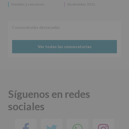
adicional
:
Premios y concursos
Alcobendas 2022
Puede
consultar
el
apartado
Aquí
Convocatorias destacadas
Protegemos
tus
Datos
Ver todas las convocatorias
de
nuestra
página
web:
www.alcobendas.org
*
Obligatorio
Síguenos en redes
sociales
Facebook
Twitter
Comparti
Ins