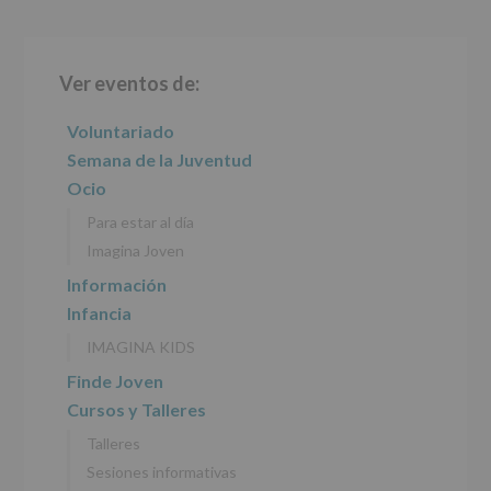
le
informamos
Barra
de
las
Ver eventos de:
lateral
características
del
principal
Voluntariado
tratamiento
de
Semana de la Juventud
los
Ocio
datos
personales
Para estar al día
recogidos:
Imagina Joven
INFORMACIÓN
Información
SOBRE
Infancia
PROTECCIÓN
DE
IMAGINA KIDS
DATOS
(REGLAMENTO
Finde Joven
EUROPEO
Cursos y Talleres
2016/679
de
Talleres
27
abril
Sesiones informativas
de