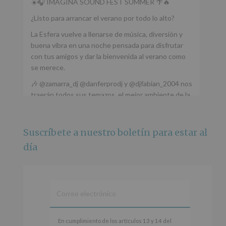
☀️🎧 IMAGINA SOUND FEST SUMMER 🌴🔥
¿Listo para arrancar el verano por todo lo alto?
La Esfera vuelve a llenarse de música, diversión y
buena vibra en una noche pensada para disfrutar
con tus amigos y dar la bienvenida al verano como
se merece.
🎶 @zamarra_dj @danferprodj y @djfabian_2004 nos
traerán todos sus temazos, el mejor ambiente de la
ciudad y un plan que no te puedes perder.
🌅 Porque este
...
Ver más
Suscríbete a nuestro boletín para estar al
Foto
día
Ver en Facebook
·
Compartir
Alcobendas Imagina
está en Recinto
Ferial De Alcobendas.
3 meses hace
IMAGINA SOUND SAN ISDRO
En
En cumplimiento de los artículos 13 y 14 del