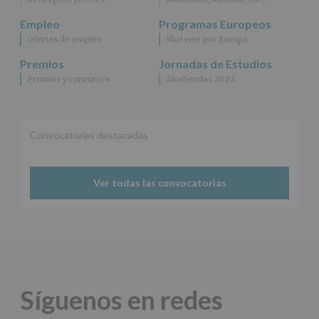
en
la
Empleo
Programas Europeos
información
Ofertas de empleo
Muévete por Europa
adicional.
Información
Premios
Jornadas de Estudios
adicional
:
Premios y concursos
Alcobendas 2022
Puede
consultar
el
apartado
Aquí
Convocatorias destacadas
Protegemos
tus
Datos
Ver todas las convocatorias
de
nuestra
página
web:
www.alcobendas.org
*
Obligatorio
Síguenos en redes