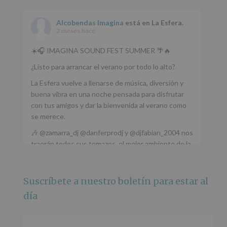
Alcobendas Imagina
está en La Esfera.
2 meses hace
☀️🎧 IMAGINA SOUND FEST SUMMER 🌴🔥
¿Listo para arrancar el verano por todo lo alto?
La Esfera vuelve a llenarse de música, diversión y
buena vibra en una noche pensada para disfrutar
con tus amigos y dar la bienvenida al verano como
se merece.
🎶 @zamarra_dj @danferprodj y @djfabian_2004 nos
traerán todos sus temazos, el mejor ambiente de la
ciudad y un plan que no te puedes perder.
🌅 Porque este
...
Ver más
Suscríbete a nuestro boletín para estar al
Foto
día
Ver en Facebook
·
Compartir