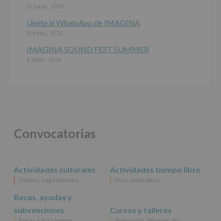
este
16 junio, 2026
fin
específico.
Únete al WhatsApp de IMAGINA
Destinatarios
:
11 junio, 2026
No
se
IMAGINA SOUND FEST SUMMER
cederán
8 junio, 2026
datos
a
terceros,
salvo
obligación
legal.
Derechos:
De
Convocatorias
acceso,
rectificación,
supresión,
así
Actividades culturales
Actividades tiempo libre
como
Cómics, exposiciones…
Ocio, naturaleza…
otros
derechos,
Becas, ayudas y
según
se
subvenciones
Cursos y talleres
explica
Becas para jóvenes
Animación, idiomas, etc…