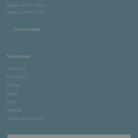
tardes de 16 – 20 h.
adicional.
Información
Agosto: de 9 a 17 h.
adicional
:
Puede
consultar
Contactanos
el
apartado
Aquí
Protegemos
tus
Secciones
Datos
de
Asesorías
nuestra
Formación
página
web:
Empleo
www.alcobendas.org
Salud
*
Ocio
Obligatorio
Agenda
Tablón de anuncios