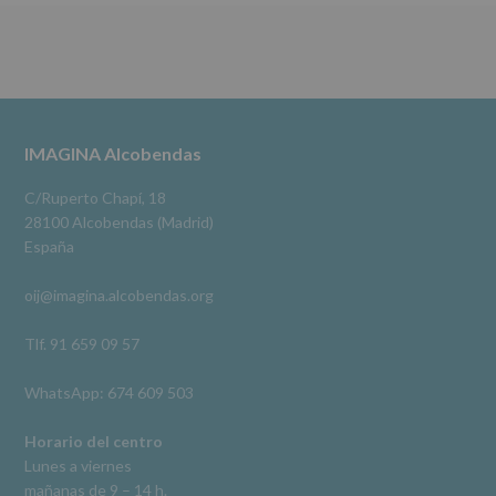
Destinatarios
:
Ver en Facebook
·
Compartir
No
se
cederán
Alcobendas Imagina
datos
3 meses hace
a
terceros,
#imaginaalcobendas
#alcobendas
#pau
#biblioteca
Footer
IMAGINA Alcobendas
salvo
obligación
Video
legal.
C/Ruperto Chapí, 18
Derechos:
Ver en Facebook
·
Compartir
28100 Alcobendas (Madrid)
De
España
acceso,
rectificación,
oij@imagina.alcobendas.org
supresión,
así
como
Tlf. 91 659 09 57
otros
derechos,
WhatsApp: 674 609 503
según
se
explica
Horario del centro
en
Lunes a viernes
la
mañanas de 9 – 14 h.
información