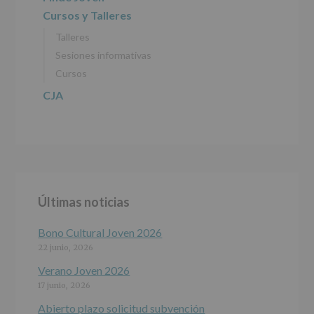
EUROPEO
Cursos y Talleres
2016/679
de
Talleres
27
abril
Sesiones informativas
de
Cursos
2016)
CJA
Responsable
:
AYUNTAMIENTO
DE
ALCOBENDAS.
Finalidad
:
Información
actividades
y
Últimas noticias
programas
participativos
para
Bono Cultural Joven 2026
jóvenes.
22 junio, 2026
Legitimación
:
Consentimiento
Verano Joven 2026
del
17 junio, 2026
interesado
para
Abierto plazo solicitud subvención