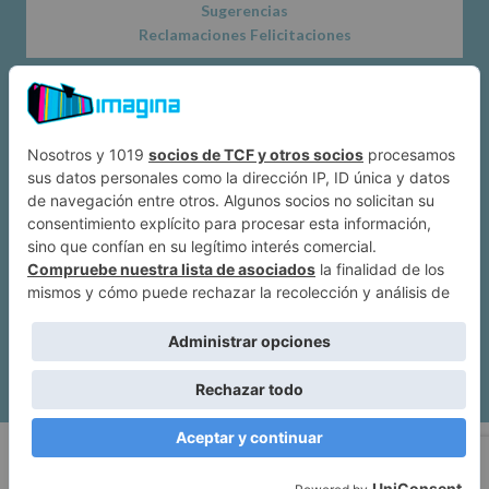
Sugerencias
Reclamaciones Felicitaciones
Acerca de
Dónde estamos
Suscríbete a IMAGINA
Alcobendas
Política de privacidad
|
Mapa web
| Imagina Alcobendas Copyright ©
2026.