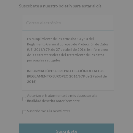
Suscríbete a nuestro boletín para estar al día
En
En cumplimiento de los artículos 13 y 14 del
cumplimiento
Reglamento General Europeo de Protección de Datos
de
(UE) 2016/679, de 27 de abril de 2016, le informamos
los
de las características del tratamiento de los datos
artículos
personales recogidos:
13
y
INFORMACIÓN SOBRE PROTECCIÓN DE DATOS
14
(REGLAMENTO EUROPEO 2016/679 de 27 abril de
del
2016)
Reglamento
General
Responsable
: AYUNTAMIENTO DE ALCOBENDAS.
Autorizo el tratamiento de mis datos para la
Europeo
Finalidad
: Información actividades y programas
finalidad descrita anteriormente
de
participativos para jóvenes.
Protección
Legitimación
: Consentimiento del interesado para
Suscríbeme a la newsletter
de
este fin específico.
*
Datos
Destinatarios
: No se cederán datos a terceros, salvo
Obligatorio
(UE)
obligación legal.
2016/679,
Derechos:
De acceso, rectificación, supresión, así