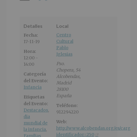
Detalles
Local
Centro
Fecha:
Cultural
17-11-19
Pablo
Hora:
Iglesias
12:00 -
Pso.
14:00
Chopera, 54
Categoría
Alcobendas
,
del Evento:
Madrid
Infancia
28100
España
Etiquetas
del Evento:
Teléfono:
Destacados
,
912294220
dia
Web:
mundial de
http://www.alcobendas.org/es/cargarF
la infancia
,
identificador=250
Familias