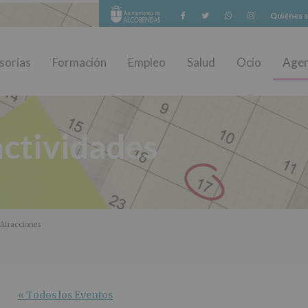
Facebook
Twitter
Whatsapp
Instagram
Quiénes 
sorías
Formación
Empleo
Salud
Ocio
Age
ctividades
 Atracciones
« Todos los Eventos