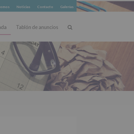
somos
Noticias
Contacto
Galerías
nda
Tablón de anuncios
Buscar