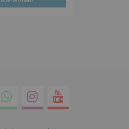
las convocatorias
ok
itter
Compartir
Instagram
Youtube
en
whatsapp