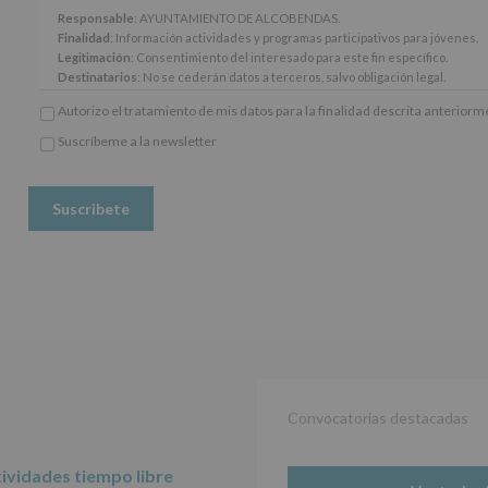
y
Responsable
: AYUNTAMIENTO DE ALCOBENDAS.
14
Finalidad
: Información actividades y programas participativos para jóvenes.
del
Legitimación
: Consentimiento del interesado para este fin específico.
Reglamento
Destinatarios
: No se cederán datos a terceros, salvo obligación legal.
General
Derechos:
De acceso, rectificación, supresión, así como otros derechos, seg
Autorizo el tratamiento de mis datos para la finalidad descrita anterior
Europeo
adicional.
de
Información adicional
: Puede consultar el apartado Aquí Protegemos tus Da
Suscríbeme a la newsletter
Protección
*
www.alcobendas.org
de
Obligatorio
Datos
(UE)
2016/679,
de
27
de
abril
de
2016,
le
informamos
de
Convocatorias destacadas
las
características
del
ividades tiempo libre
tratamiento