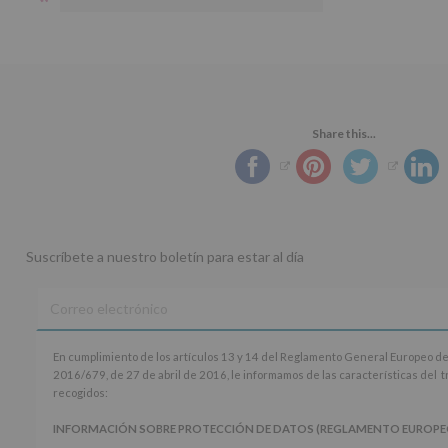
Share this...
Suscríbete a nuestro boletín para estar al día
En
En cumplimiento de los artículos 13 y 14 del Reglamento General Europeo de
cumplimiento
2016/679, de 27 de abril de 2016, le informamos de las características del 
de
recogidos:
los
artículos
INFORMACIÓN SOBRE PROTECCIÓN DE DATOS (REGLAMENTO EUROPEO 20
13