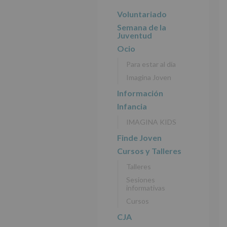
r
n
l
principal
i
c
p
Voluntariado
n
i
r
Semana de la
c
p
i
Juventud
i
a
n
Ocio
p
l
c
Para estar al día
a
i
Imagina Joven
l
p
a
Información
l
Infancia
IMAGINA KIDS
Finde Joven
Cursos y Talleres
Talleres
Sesiones
informativas
Cursos
CJA