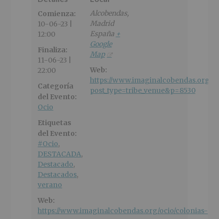
Alcobendas
,
Comienza:
Madrid
10-06-23 |
España
+
12:00
Google
Finaliza:
Map
11-06-23 |
Web:
22:00
https://www.imaginalcobendas.org/?
Categoría
post_type=tribe_venue&p=8530
del Evento:
Ocio
Etiquetas
del Evento:
#Ocio
,
DESTACADA
,
Destacado
,
Destacados
,
verano
Web:
https://www.imaginalcobendas.org/ocio/colonias-