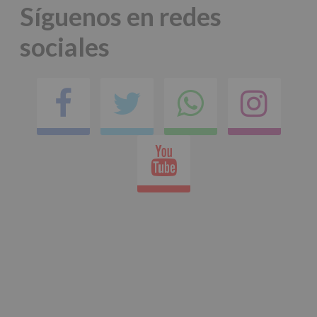
Síguenos en redes
sociales
Facebook
Twitter
Comparti
Ins
en
Youtube
whatsap