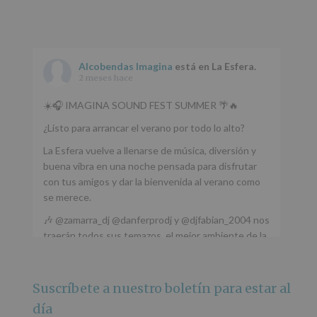
Alcobendas Imagina
está en La Esfera.
2 meses hace
☀️🎧 IMAGINA SOUND FEST SUMMER 🌴🔥
¿Listo para arrancar el verano por todo lo alto?
La Esfera vuelve a llenarse de música, diversión y
buena vibra en una noche pensada para disfrutar
con tus amigos y dar la bienvenida al verano como
se merece.
🎶 @zamarra_dj @danferprodj y @djfabian_2004 nos
traerán todos sus temazos, el mejor ambiente de la
ciudad y un plan que no te puedes perder.
🌅 Porque este
...
Ver más
Suscríbete a nuestro boletín para estar al
Foto
día
Ver en Facebook
·
Compartir