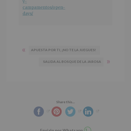
y-
campamentos/open-
days/
«
APUESTA POR TI, ¡NO TE LA JUEGUES!
»
SALIDA AL BOSQUE DE LA JAROSA
Share this...
Compartir
Envíalo por Whatsapp