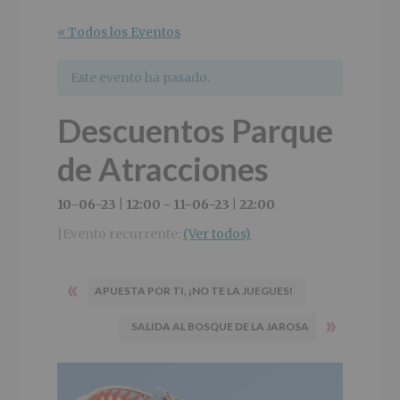
r
n
l
i
c
p
« Todos los Eventos
n
i
r
c
p
i
Este evento ha pasado.
i
a
n
p
l
c
Descuentos Parque
a
i
l
p
de Atracciones
a
l
10-06-23 | 12:00
-
11-06-23 | 22:00
Evento recurrente:
(Ver todos)
|
«
APUESTA POR TI, ¡NO TE LA JUEGUES!
»
SALIDA AL BOSQUE DE LA JAROSA