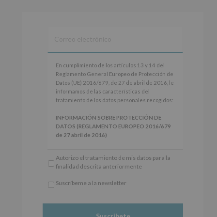
Alcobendas Imagina
está en Recinto
Ferial De Alcobendas.
3 meses hace
IMAGINA SOUND SAN ISDRO
En
En cumplimiento de los artículos 13 y 14 del
cumplimiento
Reglamento General Europeo de Protección de
Esta noche la Zona Joven saltará a ritmo de
de
Datos (UE) 2016/679, de 27 de abril de 2016, le
@s.hidalgo.v y @joel_jowe
los
informamos de las características del
artículos
tratamiento de los datos personales recogidos:
Dos fantásticas novedades para disfrutar sin parar.
13
y
INFORMACIÓN SOBRE PROTECCIÓN DE
📍 Zona Joven
14
DATOS (REGLAMENTO EUROPEO 2016/679
🎫 Entrada libre hasta completar aforo
del
de 27 abril de 2016)
Reglamento
#alcobendas
#imaginasound
#SanIsidro2026
General
Responsable
: AYUNTAMIENTO DE
Autorizo el tratamiento de mis datos para la
Europeo
ALCOBENDAS.
Foto
finalidad descrita anteriormente
de
Finalidad
: Información actividades y programas
Protección
Ver en Facebook
·
Compartir
participativos para jóvenes.
Suscríbeme a la newsletter
de
Legitimación
: Consentimiento del interesado
*
Datos
para este fin específico.
Obligatorio
(UE)
Destinatarios
: No se cederán datos a terceros,
Alcobendas Imagina
está en Recinto
2016/679,
salvo obligación legal.