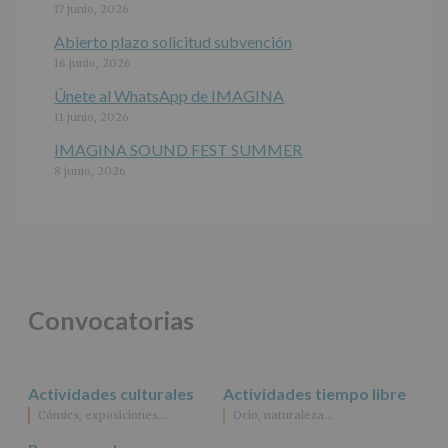
del
17 junio, 2026
interesado
para
Abierto plazo solicitud subvención
este
16 junio, 2026
fin
específico.
Únete al WhatsApp de IMAGINA
Destinatarios
:
11 junio, 2026
No
se
IMAGINA SOUND FEST SUMMER
cederán
8 junio, 2026
datos
a
terceros,
salvo
obligación
legal.
Derechos:
De
Convocatorias
acceso,
rectificación,
supresión,
así
Actividades culturales
Actividades tiempo libre
como
Cómics, exposiciones…
Ocio, naturaleza…
otros
derechos,