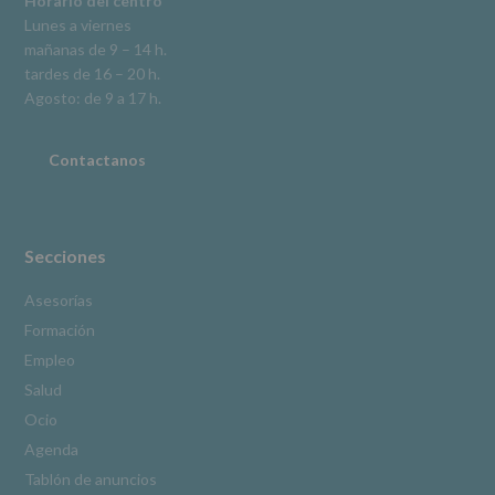
Horario del centro
en
Lunes a viernes
la
mañanas de 9 – 14 h.
información
tardes de 16 – 20 h.
adicional.
Información
Agosto: de 9 a 17 h.
adicional
:
Puede
consultar
Contactanos
el
apartado
Aquí
Protegemos
tus
Secciones
Datos
de
Asesorías
nuestra
Formación
página
web:
Empleo
www.alcobendas.org
Salud
*
Ocio
Obligatorio
Agenda
Tablón de anuncios