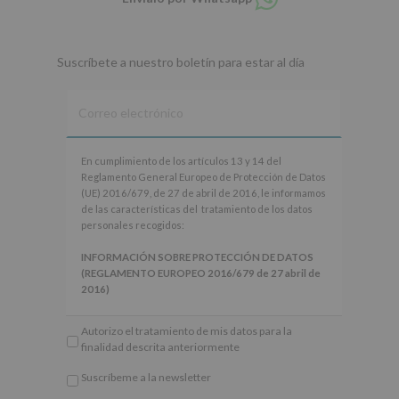
en
whatsapp
Suscríbete a nuestro boletín para estar al día
En
En cumplimiento de los artículos 13 y 14 del
cumplimiento
Reglamento General Europeo de Protección de Datos
de
(UE) 2016/679, de 27 de abril de 2016, le informamos
los
de las características del tratamiento de los datos
artículos
personales recogidos:
13
y
INFORMACIÓN SOBRE PROTECCIÓN DE DATOS
14
(REGLAMENTO EUROPEO 2016/679 de 27 abril de
del
2016)
Reglamento
General
Responsable
: AYUNTAMIENTO DE ALCOBENDAS.
Autorizo el tratamiento de mis datos para la
Europeo
Finalidad
: Información actividades y programas
finalidad descrita anteriormente
de
participativos para jóvenes.
Protección
Legitimación
: Consentimiento del interesado para
Suscríbeme a la newsletter
de
este fin específico.
*
Datos