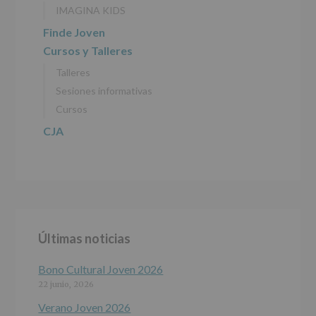
DE
IMAGINA KIDS
DATOS
(REGLAMENTO
Finde Joven
EUROPEO
Cursos y Talleres
2016/679
de
Talleres
27
abril
Sesiones informativas
de
Cursos
2016)
CJA
Responsable
:
AYUNTAMIENTO
DE
ALCOBENDAS.
Finalidad
:
Información
actividades
y
Últimas noticias
programas
participativos
para
Bono Cultural Joven 2026
jóvenes.
22 junio, 2026
Legitimación
:
Consentimiento
Verano Joven 2026