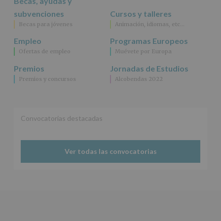
Becas, ayudas y
según
se
subvenciones
Cursos y talleres
explica
Becas para jóvenes
Animación, idiomas, etc…
en
la
Empleo
Programas Europeos
información
Ofertas de empleo
Muévete por Europa
adicional.
Información
Premios
Jornadas de Estudios
adicional
:
Premios y concursos
Alcobendas 2022
Puede
consultar
el
apartado
Aquí
Convocatorias destacadas
Protegemos
tus
Datos
Ver todas las convocatorias
de
nuestra
página
web:
www.alcobendas.org
*
Obligatorio