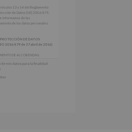
artículos 13 y 14 del Reglamento
tección de Datos (UE) 2016/679,
le informamos de las
tamiento de los datos personales
 PROTECCIÓN DE DATOS
2016/679 de 27 abril de 2016)
MIENTO DE ALCOBENDAS.
actividades y programas
 de mis datos para la finalidad
nes.
e
iento del interesado para este fin
tter
derán datos a terceros, salvo
ctificación, supresión, así como
e explica en la información
Puede consultar el apartado Aquí
e nuestra página web: