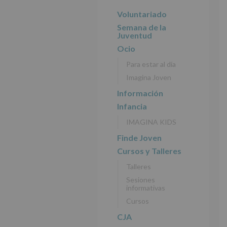
r
n
l
principal
i
c
p
Voluntariado
n
i
r
Semana de la
c
p
i
Juventud
i
a
n
Ocio
p
l
c
Para estar al día
a
i
Imagina Joven
l
p
a
Información
l
Infancia
IMAGINA KIDS
Finde Joven
Cursos y Talleres
Talleres
Sesiones
informativas
Cursos
CJA