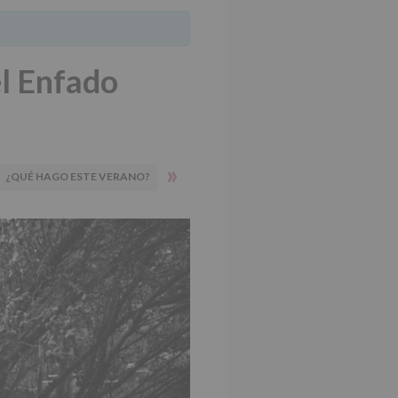
el Enfado
»
¿QUÉ HAGO ESTE VERANO?