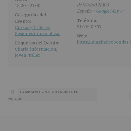
de Madrid
28100
18:00 - 21:00
España
+ Google Map
Categorías del
Teléfono:
Evento:
91 659 09 57
Cursos y Talleres
,
Sesiones informativas
Web:
https://imaginalcobendas.
Etiquetas del Evento:
Charla
,
información
,
joven
,
Taller
«
GYMKANA CON STAR WARS EN EL
PARQUE