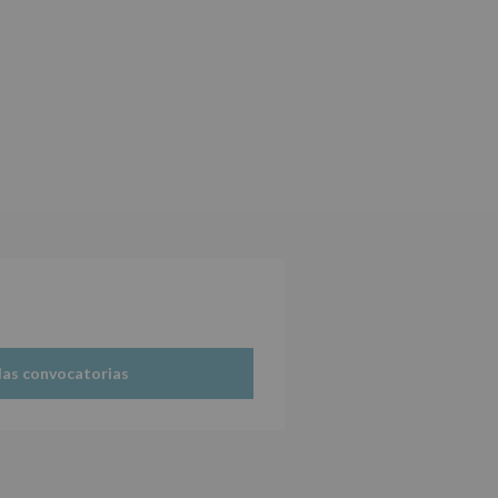
tos de nuestra página web:
las convocatorias