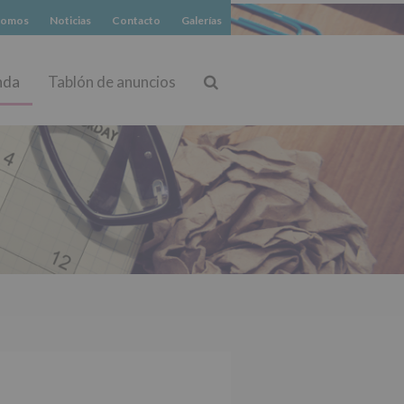
somos
Noticias
Contacto
Galerías
nda
Tablón de anuncios
Buscar