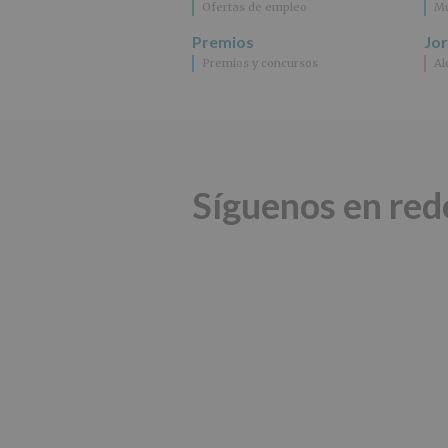
Ofertas de empleo
Mu
Premios
Jo
Premios y concursos
Al
Síguenos en red