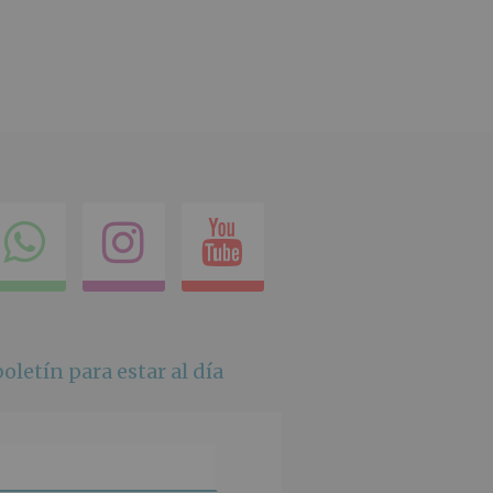
ok
itter
Compartir
Instagram
Youtube
en
whatsapp
oletín para estar al día