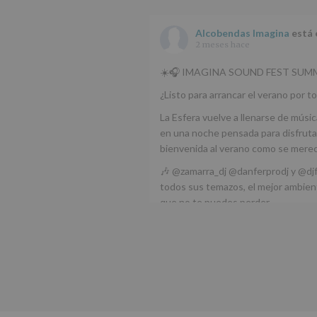
Alcobendas Imagina
está 
2 meses hace
☀️🎧 IMAGINA SOUND FEST SUMM
¿Listo para arrancar el verano por to
La Esfera vuelve a llenarse de músic
en una noche pensada para disfrutar
bienvenida al verano como se mere
🎶 @zamarra_dj @danferprodj y @dj
todos sus temazos, el mejor ambient
que no te puedes perder.
🌅 Porque este
...
Ver más
Foto
Ver en Facebook
·
Compartir
Alcobendas Imagina
está 