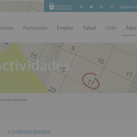
Facebook
Twitter
Whatsapp
Instagram
Quiénes 
sorías
Formación
Empleo
Salud
Ocio
Age
ctividades
va sobre el Enfado
« Todos los Eventos