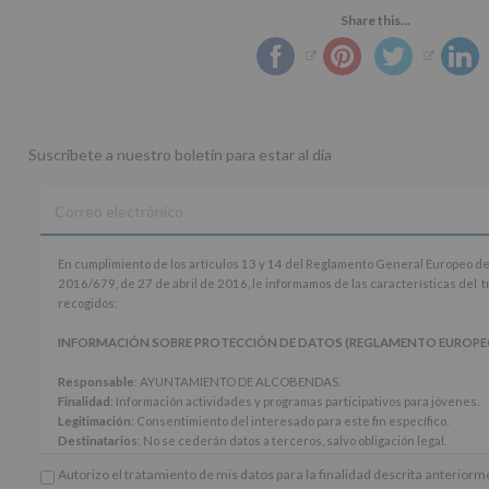
Share this...
Suscríbete a nuestro boletín para estar al día
En
En cumplimiento de los artículos 13 y 14 del Reglamento General Europeo de
cumplimiento
2016/679, de 27 de abril de 2016, le informamos de las características del 
de
recogidos:
los
artículos
INFORMACIÓN SOBRE PROTECCIÓN DE DATOS (REGLAMENTO EUROPEO 20
13
y
Responsable
: AYUNTAMIENTO DE ALCOBENDAS.
14
Finalidad
: Información actividades y programas participativos para jóvenes.
del
Legitimación
: Consentimiento del interesado para este fin específico.
Reglamento
Destinatarios
: No se cederán datos a terceros, salvo obligación legal.
General
Derechos:
De acceso, rectificación, supresión, así como otros derechos, seg
Autorizo el tratamiento de mis datos para la finalidad descrita anterior
Europeo
adicional.