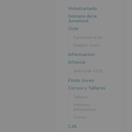
r
n
l
principal
i
c
p
Voluntariado
n
i
r
Semana de la
c
p
i
Juventud
i
a
n
Ocio
p
l
c
Para estar al día
a
i
Imagina Joven
l
p
a
Información
l
Infancia
IMAGINA KIDS
Finde Joven
Cursos y Talleres
Talleres
Sesiones
informativas
Cursos
CJA