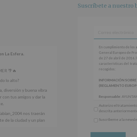
Finalidad
:
Suscríbete a nuestro b
Información
actividades
y
programas
participativos
para
jóvenes.
En
En cumplimiento de los 
Legitimación
:
cumplimiento
General Europeo de Pro
Consentimiento
en La Esfera.
de
de 27 de abril de 2016, 
del
los
características del tra
interesado
artículos
recogidos:
para
ER 🌴🔥
13
este
y
do lo alto?
INFORMACIÓN SOBRE
fin
14
(REGLAMENTO EUROPEO 
específico.
del
a, diversión y buena vibra
Destinatarios
:
Reglamento
 con tus amigos y dar la
Responsable
: AYUNTA
No
General
Finalidad
: Información 
se
ce.
Autorizo el tratamiento
Europeo
participativos para jóve
cederán
descrita anteriorment
de
fabian_2004 nos traerán
Legitimación
: Consentim
datos
Protección
específico.
Suscríbeme a la newsle
a
e de la ciudad y un plan
de
*
Destinatarios
: No se ce
terceros,
Obligatorio
Datos
obligación legal.
salvo
(UE)
Derechos:
De acceso, re
obligación