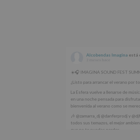
Alcobendas Imagina
está 
2 meses hace
☀️🎧 IMAGINA SOUND FEST SUMM
¿Listo para arrancar el verano por to
La Esfera vuelve a llenarse de músic
en una noche pensada para disfrutar
bienvenida al verano como se mere
🎶 @zamarra_dj @danferprodj y @dj
todos sus temazos, el mejor ambient
que no te puedes perder.
🌅 Porque este
...
Ver más