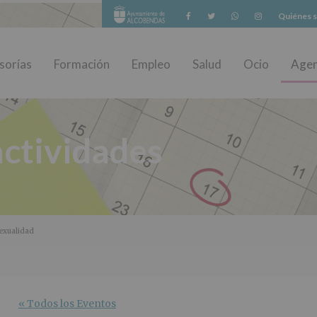
Facebook
Twitter
Whatsapp
Instagram
Quiénes 
sorías
Formación
Empleo
Salud
Ocio
Age
ctividades
Sexualidad
« Todos los Eventos