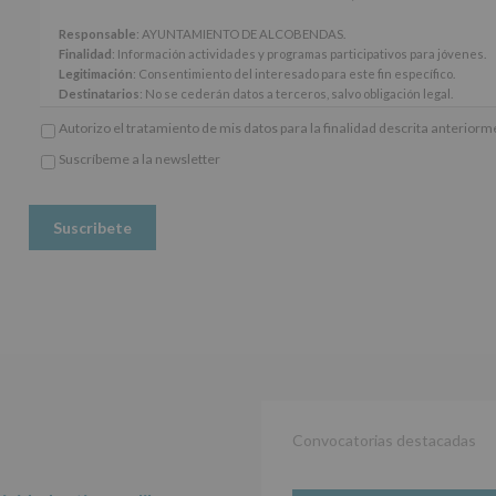
13
y
Responsable
: AYUNTAMIENTO DE ALCOBENDAS.
14
Finalidad
: Información actividades y programas participativos para jóvenes.
del
Legitimación
: Consentimiento del interesado para este fin específico.
Reglamento
Destinatarios
: No se cederán datos a terceros, salvo obligación legal.
General
Derechos:
De acceso, rectificación, supresión, así como otros derechos, seg
Autorizo el tratamiento de mis datos para la finalidad descrita anterior
Europeo
adicional.
de
Información adicional
: Puede consultar el apartado Aquí Protegemos tus Da
Suscríbeme a la newsletter
Protección
*
www.alcobendas.org
de
Obligatorio
Datos
(UE)
2016/679,
de
27
de
abril
de
2016,
le
informamos
de
Convocatorias destacadas
las
características
del