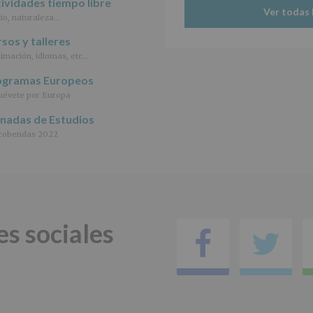
ividades tiempo libre
tratamiento
Ver todas 
io, naturaleza…
de
los
sos y talleres
datos
imación, idiomas, etc…
personales
recogidos:
ogramas Europeos
évete por Europa
INFORMACIÓN
SOBRE
rnadas de Estudios
PROTECCIÓN
DE
cobendas 2022
DATOS
(REGLAMENTO
EUROPEO
2016/679
de
27
abril
es sociales
Facebo
Tw
de
2016)
Responsable
:
AYUNTAMIENTO
DE
ALCOBENDAS.