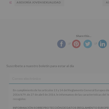
«
ASESORÍA JOVEN SEXUALIDAD
A
Share this...
Suscríbete a nuestro boletín para estar al día
En
En cumplimiento de los artículos 13 y 14 del Reglamento General Europeo de
cumplimiento
2016/679, de 27 de abril de 2016, le informamos de las características del 
de
recogidos:
los
artículos
INFORMACIÓN SOBRE PROTECCIÓN DE DATOS (REGLAMENTO EUROPEO 20