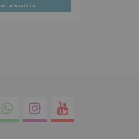
las convocatorias
ok
itter
Compartir
Instagram
Youtube
en
whatsapp