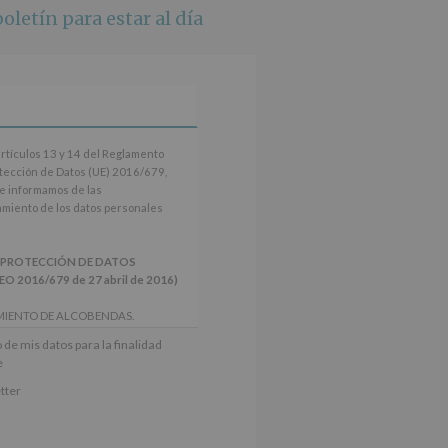
oletín para estar al día
artículos 13 y 14 del Reglamento
tección de Datos (UE) 2016/679,
le informamos de las
tamiento de los datos personales
 PROTECCIÓN DE DATOS
2016/679 de 27 abril de 2016)
MIENTO DE ALCOBENDAS.
actividades y programas
 de mis datos para la finalidad
nes.
e
iento del interesado para este fin
tter
derán datos a terceros, salvo
ctificación, supresión, así como