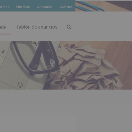
somos
Noticias
Contacto
Galerías
nda
Tablón de anuncios
Buscar