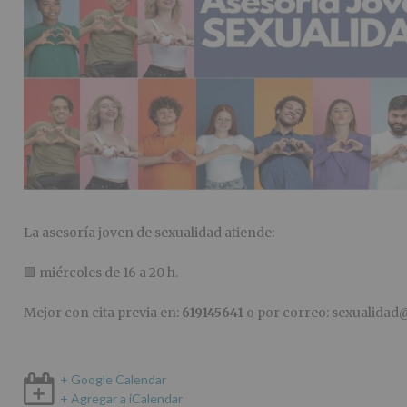
La asesoría joven de sexualidad atiende:
🟪 miércoles de 16 a 20 h.
Mejor con cita previa en:
619145641
o por correo: sexualida
+ Google Calendar
+ Agregar a iCalendar