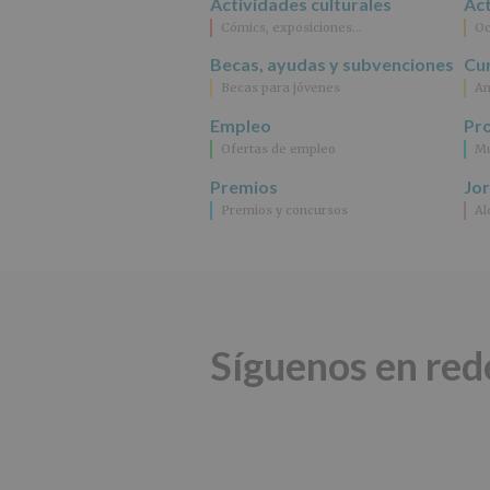
Actividades culturales
Act
Cómics, exposiciones…
Oc
Becas, ayudas y subvenciones
Cur
Becas para jóvenes
An
Empleo
Pr
Ofertas de empleo
Mu
Premios
Jo
Premios y concursos
Al
Síguenos en red