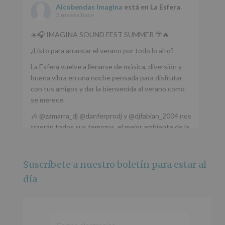
Alcobendas Imagina
está en La Esfera.
2 meses hace
☀️🎧 IMAGINA SOUND FEST SUMMER 🌴🔥
¿Listo para arrancar el verano por todo lo alto?
La Esfera vuelve a llenarse de música, diversión y
buena vibra en una noche pensada para disfrutar
con tus amigos y dar la bienvenida al verano como
se merece.
🎶 @zamarra_dj @danferprodj y @djfabian_2004 nos
traerán todos sus temazos, el mejor ambiente de la
ciudad y un plan que no te puedes perder.
🌅 Porque este
...
Ver más
Suscríbete a nuestro boletín para estar al
Foto
día
Ver en Facebook
·
Compartir
Alcobendas Imagina
está en Recinto