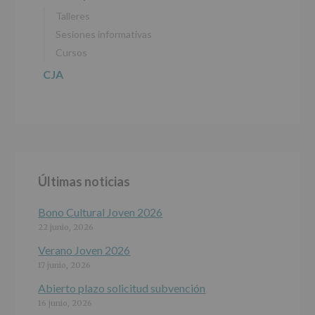
de
Talleres
27
abril
Sesiones informativas
de
Cursos
2016)
CJA
Responsable
:
AYUNTAMIENTO
DE
ALCOBENDAS.
Finalidad
:
Información
actividades
y
Últimas noticias
programas
participativos
para
Bono Cultural Joven 2026
jóvenes.
22 junio, 2026
Legitimación
:
Consentimiento
Verano Joven 2026
del
17 junio, 2026
interesado
para
Abierto plazo solicitud subvención
este
16 junio, 2026
fin