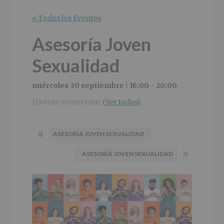
r
n
l
i
c
p
« Todos los Eventos
n
i
r
c
p
i
Asesoría Joven
i
a
n
p
l
c
Sexualidad
a
i
l
p
miércoles 30 septiembre | 16:00
-
20:00
a
l
Evento recurrente:
(Ver todos)
|
«
ASESORÍA JOVEN SEXUALIDAD
»
ASESORÍA JOVEN SEXUALIDAD