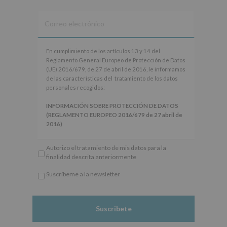
En
En cumplimiento de los artículos 13 y 14 del
cumplimiento
Reglamento General Europeo de Protección de Datos
de
(UE) 2016/679, de 27 de abril de 2016, le informamos
los
de las características del tratamiento de los datos
artículos
personales recogidos:
13
y
INFORMACIÓN SOBRE PROTECCIÓN DE DATOS
14
(REGLAMENTO EUROPEO 2016/679 de 27 abril de
del
2016)
Reglamento
General
Responsable
: AYUNTAMIENTO DE ALCOBENDAS.
Autorizo el tratamiento de mis datos para la
Europeo
Finalidad
: Información actividades y programas
finalidad descrita anteriormente
de
participativos para jóvenes.
Protección
Legitimación
: Consentimiento del interesado para
Suscríbeme a la newsletter
de
este fin específico.
*
Datos
Destinatarios
: No se cederán datos a terceros, salvo
Obligatorio
(UE)
obligación legal.
2016/679,
Derechos:
De acceso, rectificación, supresión, así
de
como otros derechos, según se explica en la
27
información adicional.