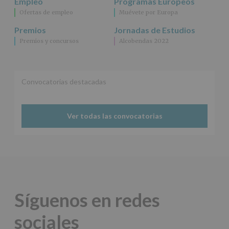
Empleo
Programas Europeos
información
Ofertas de empleo
Muévete por Europa
adicional.
Información
Premios
Jornadas de Estudios
adicional
:
Premios y concursos
Alcobendas 2022
Puede
consultar
el
apartado
Aquí
Convocatorias destacadas
Protegemos
tus
Datos
Ver todas las convocatorias
de
nuestra
página
web:
www.alcobendas.org
*
Obligatorio
Síguenos en redes
sociales