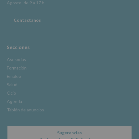
Información
Agosto: de 9 a 17 h.
adicional
:
Puede
consultar
Contactanos
el
apartado
Aquí
Protegemos
tus
Secciones
Datos
de
Asesorías
nuestra
Formación
página
web:
Empleo
www.alcobendas.org
Salud
*
Ocio
Obligatorio
Agenda
Tablón de anuncios
Sugerencias