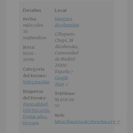
Detalles
Local
Imagina
Fecha:
Alcobendas
miércoles
30
C/Ruperto
septiembre
Chapí, 18
Alcobendas
,
Hora:
Comunidad
16:00 -
de Madrid
20:00
28100
Categoría
España
+
del Evento:
Google
Información
Map
Etiquetas
Teléfono:
del Evento:
91 659 09
#sexualidad
,
57
DESTACADA
,
Web:
Destacados
,
https://imaginalcobendas.org
jóvenes