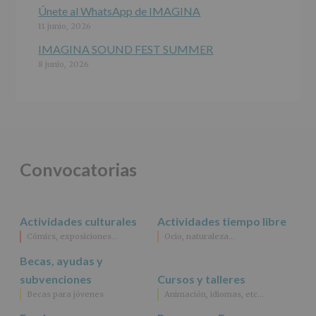
específico.
Únete al WhatsApp de IMAGINA
Destinatarios
:
11 junio, 2026
No
se
IMAGINA SOUND FEST SUMMER
cederán
8 junio, 2026
datos
a
terceros,
salvo
obligación
legal.
Derechos:
De
Convocatorias
acceso,
rectificación,
supresión,
así
Actividades culturales
Actividades tiempo libre
como
Cómics, exposiciones…
Ocio, naturaleza…
otros
derechos,
Becas, ayudas y
según
se
subvenciones
Cursos y talleres
explica
Becas para jóvenes
Animación, idiomas, etc…
en
la