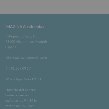
No
se
cederán
Alcobendas Imagina
datos
3 meses hace
a
terceros,
#imaginaalcobendas
#alcobendas
#pau
#biblioteca
Footer
IMAGINA Alcobendas
salvo
obligación
Video
legal.
C/Ruperto Chapí, 18
Derechos:
Ver en Facebook
·
Compartir
28100 Alcobendas (Madrid)
De
España
acceso,
rectificación,
oij@imagina.alcobendas.org
supresión,
así
como
Tlf. 91 659 09 57
otros
derechos,
WhatsApp: 674 609 503
según
se
explica
Horario del centro
en
Lunes a viernes
la
mañanas de 9 – 14 h.
información
tardes de 16 – 20 h.
adicional.