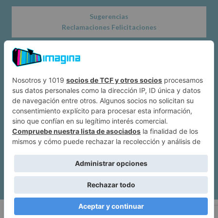
Sugerencias
Reclamaciones Felicitaciones
Acerca de
Dónde estamos
Suscríbete a IMAGINA
Alcobendas
Política de privacidad
|
Mapa web
| Imagina Alcobendas Copyright ©