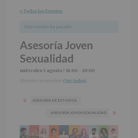
r
n
l
i
c
p
« Todos los Eventos
n
i
r
c
p
i
Este evento ha pasado.
i
a
n
p
l
c
Asesoría Joven
a
i
l
p
Sexualidad
a
l
miércoles 5 agosto | 16:00
-
20:00
Evento recurrente:
(Ver todos)
|
«
ASESORÍA DE ESTUDIOS
»
ASESORÍA JOVEN SEXUALIDAD