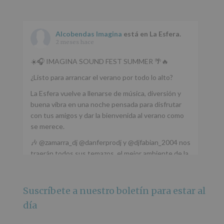
Alcobendas Imagina
está en La Esfera.
2 meses hace
☀️🎧 IMAGINA SOUND FEST SUMMER 🌴🔥
¿Listo para arrancar el verano por todo lo alto?
La Esfera vuelve a llenarse de música, diversión y
buena vibra en una noche pensada para disfrutar
con tus amigos y dar la bienvenida al verano como
se merece.
🎶 @zamarra_dj @danferprodj y @djfabian_2004 nos
traerán todos sus temazos, el mejor ambiente de la
ciudad y un plan que no te puedes perder.
🌅 Porque este
...
Ver más
Suscríbete a nuestro boletín para estar al
Foto
día
Ver en Facebook
·
Compartir