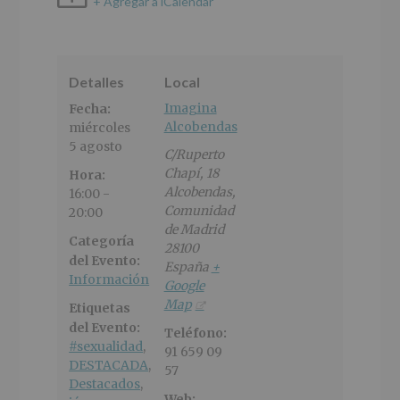
+ Agregar a iCalendar
Detalles
Local
Imagina
Fecha:
Alcobendas
miércoles
5 agosto
C/Ruperto
Chapí, 18
Hora:
Alcobendas
,
16:00 -
Comunidad
20:00
de Madrid
Categoría
28100
del Evento:
España
+
Información
Google
Map
Etiquetas
del Evento:
Teléfono:
#sexualidad
,
91 659 09
DESTACADA
,
57
Destacados
,
Web: