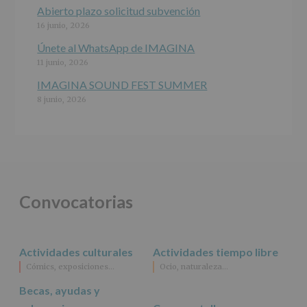
para
Abierto plazo solicitud subvención
este
16 junio, 2026
fin
específico.
Únete al WhatsApp de IMAGINA
Destinatarios
:
11 junio, 2026
No
se
IMAGINA SOUND FEST SUMMER
cederán
8 junio, 2026
datos
a
terceros,
salvo
obligación
legal.
Derechos:
De
Convocatorias
acceso,
rectificación,
supresión,
así
Actividades culturales
Actividades tiempo libre
como
Cómics, exposiciones…
Ocio, naturaleza…
otros
derechos,
Becas, ayudas y
según
se