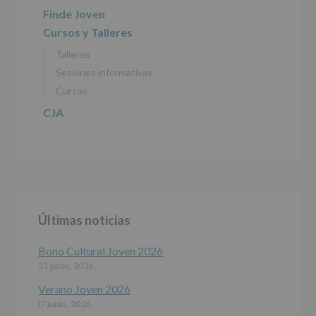
(REGLAMENTO
Finde Joven
EUROPEO
Cursos y Talleres
2016/679
de
Talleres
27
abril
Sesiones informativas
de
Cursos
2016)
CJA
Responsable
:
AYUNTAMIENTO
DE
ALCOBENDAS.
Finalidad
:
Información
actividades
y
Últimas noticias
programas
participativos
para
Bono Cultural Joven 2026
jóvenes.
22 junio, 2026
Legitimación
:
Consentimiento
Verano Joven 2026
del
17 junio, 2026
interesado