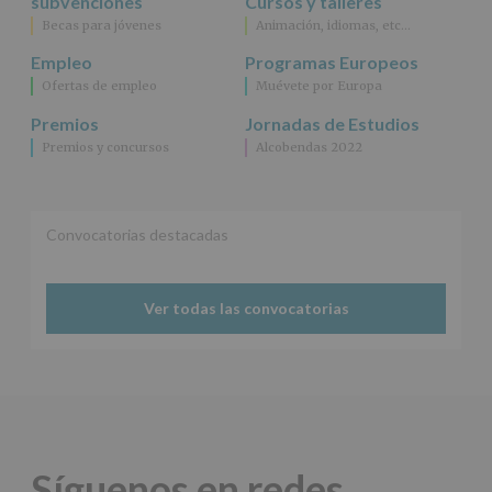
subvenciones
Cursos y talleres
explica
Becas para jóvenes
Animación, idiomas, etc…
en
la
Empleo
Programas Europeos
información
Ofertas de empleo
Muévete por Europa
adicional.
Información
Premios
Jornadas de Estudios
adicional
:
Premios y concursos
Alcobendas 2022
Puede
consultar
el
apartado
Aquí
Convocatorias destacadas
Protegemos
tus
Datos
Ver todas las convocatorias
de
nuestra
página
web:
www.alcobendas.org
*
Obligatorio
Síguenos en redes