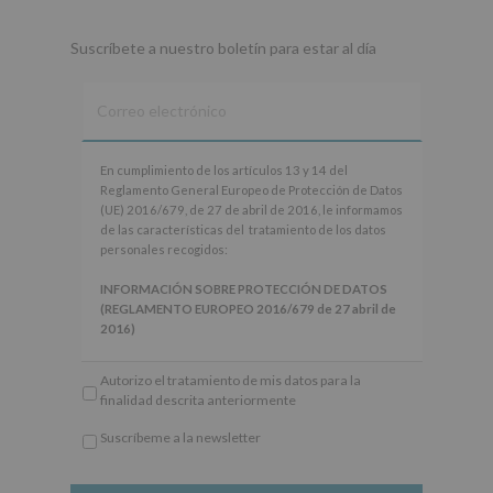
Suscríbete a nuestro boletín para estar al día
En
En cumplimiento de los artículos 13 y 14 del
cumplimiento
Reglamento General Europeo de Protección de Datos
de
(UE) 2016/679, de 27 de abril de 2016, le informamos
los
de las características del tratamiento de los datos
artículos
personales recogidos:
13
y
INFORMACIÓN SOBRE PROTECCIÓN DE DATOS
14
(REGLAMENTO EUROPEO 2016/679 de 27 abril de
del
2016)
Reglamento
General
Responsable
: AYUNTAMIENTO DE ALCOBENDAS.
Autorizo el tratamiento de mis datos para la
Europeo
Finalidad
: Información actividades y programas
finalidad descrita anteriormente
de
participativos para jóvenes.
Protección
Legitimación
: Consentimiento del interesado para
Suscríbeme a la newsletter
de
este fin específico.
*
Datos
Destinatarios
: No se cederán datos a terceros, salvo
Obligatorio
(UE)
obligación legal.