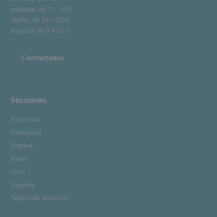
la
mañanas de 9 – 14 h.
información
tardes de 16 – 20 h.
adicional.
Información
Agosto: de 9 a 17 h.
adicional
:
Puede
consultar
Contactanos
el
apartado
Aquí
Protegemos
tus
Secciones
Datos
de
Asesorías
nuestra
Formación
página
web:
Empleo
www.alcobendas.org
Salud
*
Ocio
Obligatorio
Agenda
Tablón de anuncios