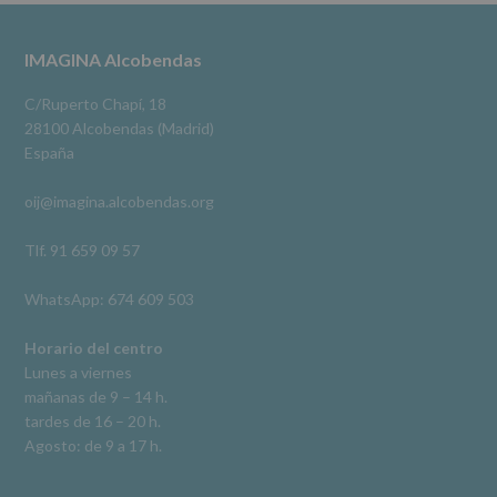
datos
3 meses hace
a
terceros,
#imaginaalcobendas
#alcobendas
#pau
#biblioteca
Footer
IMAGINA Alcobendas
salvo
obligación
Video
legal.
C/Ruperto Chapí, 18
Derechos:
Ver en Facebook
·
Compartir
28100 Alcobendas (Madrid)
De
España
acceso,
rectificación,
oij@imagina.alcobendas.org
supresión,
así
como
Tlf. 91 659 09 57
otros
derechos,
WhatsApp: 674 609 503
según
se
explica
Horario del centro
en
Lunes a viernes
la
mañanas de 9 – 14 h.
información
tardes de 16 – 20 h.
adicional.
Información
Agosto: de 9 a 17 h.
adicional
:
Puede