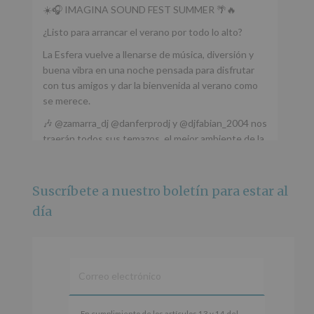
☀️🎧 IMAGINA SOUND FEST SUMMER 🌴🔥
¿Listo para arrancar el verano por todo lo alto?
La Esfera vuelve a llenarse de música, diversión y
buena vibra en una noche pensada para disfrutar
con tus amigos y dar la bienvenida al verano como
se merece.
🎶 @zamarra_dj @danferprodj y @djfabian_2004 nos
traerán todos sus temazos, el mejor ambiente de la
ciudad y un plan que no te puedes perder.
🌅 Porque este
...
Ver más
Suscríbete a nuestro boletín para estar al
Foto
día
Ver en Facebook
·
Compartir
Alcobendas Imagina
está en Recinto
Ferial De Alcobendas.
3 meses hace
IMAGINA SOUND SAN ISDRO
En
En cumplimiento de los artículos 13 y 14 del