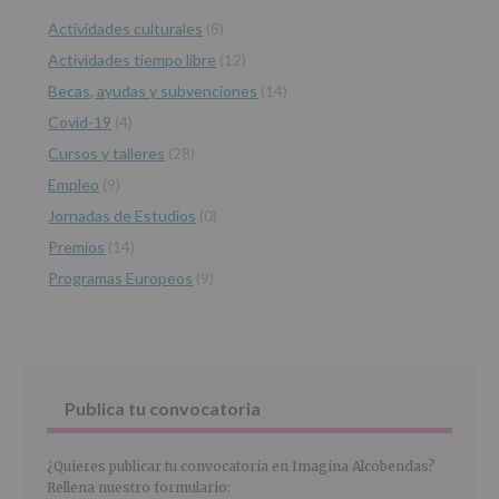
lateral
las
características
Actividades culturales
(8)
principal
del
Actividades tiempo libre
(12)
tratamiento
de
Becas, ayudas y subvenciones
(14)
los
Covid-19
(4)
datos
personales
Cursos y talleres
(28)
recogidos:
Empleo
(9)
INFORMACIÓN
Jornadas de Estudios
(0)
SOBRE
PROTECCIÓN
Premios
(14)
DE
Programas Europeos
(9)
DATOS
(REGLAMENTO
EUROPEO
2016/679
de
27
abril
Publica tu convocatoria
de
2016)
¿Quieres publicar tu convocatoria en Imagina Alcobendas?
Responsable
:
Rellena nuestro formulario: