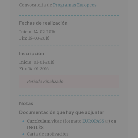
r
n
l
Convocatoria de
Programas Europeos
i
c
p
n
i
r
c
p
i
Fechas de realización
i
a
n
Inicio:
14-02-2016
p
l
c
Fin:
16-03-2016
a
i
l
p
Inscripción
a
l
Inicio:
01-01-2016
Fin:
14-01-2016
Periodo Finalizado
Notas
Documentación que hay que adjuntar
Currículum vitae
(formato
EUROPASS
)
en
INGLÉS
Carta de motivación