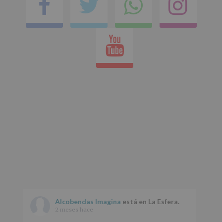
Facebook
Twitter
Comparti
Ins
apartado
Aquí
en
Protegemos
tus
Youtube
Datos
whatsap
de
nuestra
página
web:
www.alcobendas.org
*
Obligatorio
Alcobendas Imagina
está en La Esfera.
2 meses hace