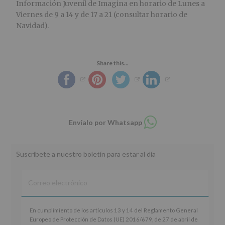
Información Juvenil de Imagina en horario de Lunes a
Viernes de 9 a 14 y de 17 a 21 (consultar horario de
Navidad).
Share this...
Compartir
Envíalo por Whatsapp
en
whatsapp
Suscríbete a nuestro boletín para estar al día
En
En cumplimiento de los artículos 13 y 14 del Reglamento General
cumplimiento
Europeo de Protección de Datos (UE) 2016/679, de 27 de abril de