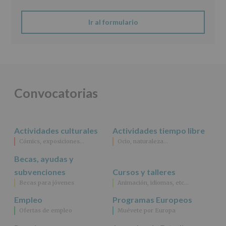
AYUNTAMIENTO
DE
ALCOBENDAS.
Ir al formulario
Finalidad
:
Información
actividades
y
programas
participativos
para
Convocatorias
jóvenes.
Legitimación
:
Consentimiento
del
Actividades culturales
Actividades tiempo libre
interesado
para
Cómics, exposiciones…
Ocio, naturaleza…
este
fin
Becas, ayudas y
específico.
subvenciones
Cursos y talleres
Destinatarios
:
Becas para jóvenes
Animación, idiomas, etc…
No
se
Empleo
Programas Europeos
cederán
Ofertas de empleo
Muévete por Europa
datos
a