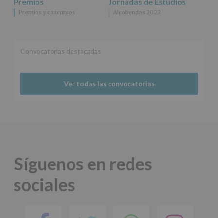
Premios
Jornadas de Estudios
terceros,
Premios y concursos
Alcobendas 2022
salvo
obligación
legal.
Derechos:
De
Convocatorias destacadas
acceso,
rectificación,
supresión,
así
Ver todas las convocatorias
como
otros
derechos,
según
se
explica
en
la
Síguenos en redes
información
adicional.
sociales
Información
adicional
:
Puede
consultar
el