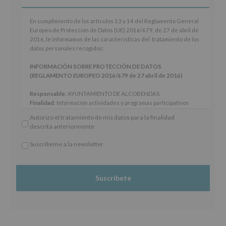
En
En cumplimiento de los artículos 13 y 14 del Reglamento General
cumplimiento
Europeo de Protección de Datos (UE) 2016/679, de 27 de abril de
de
2016, le informamos de las características del tratamiento de los
los
datos personales recogidos:
artículos
13
INFORMACIÓN SOBRE PROTECCIÓN DE DATOS
y
(REGLAMENTO EUROPEO 2016/679 de 27 abril de 2016)
14
del
Responsable
: AYUNTAMIENTO DE ALCOBENDAS.
Reglamento
Finalidad
: Información actividades y programas participativos
General
para jóvenes.
Autorizo el tratamiento de mis datos para la finalidad
Europeo
Legitimación
: Consentimiento del interesado para este fin
descrita anteriormente
de
específico.
Protección
Destinatarios
: No se cederán datos a terceros, salvo obligación
Suscríbeme a la newsletter
de
legal.
*
Datos
Derechos:
De acceso, rectificación, supresión, así como otros
Obligatorio
(UE)
derechos, según se explica en la información adicional.
2016/679,
Información adicional
: Puede consultar el apartado Aquí
de
Protegemos tus Datos de nuestra página web:
27
www.alcobendas.org
de
abril
de