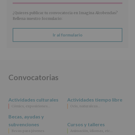
de
2016)
¿Quieres publicar tu convocatoria en Imagina Alcobendas?
Responsable
:
Rellena nuestro formulario:
AYUNTAMIENTO
DE
ALCOBENDAS.
Ir al formulario
Finalidad
:
Información
actividades
y
programas
participativos
para
Convocatorias
jóvenes.
Legitimación
:
Consentimiento
del
Actividades culturales
Actividades tiempo libre
interesado
para
Cómics, exposiciones…
Ocio, naturaleza…
este
fin
Becas, ayudas y
específico.
subvenciones
Cursos y talleres
Destinatarios
:
Becas para jóvenes
Animación, idiomas, etc…
No