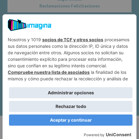
Reclamaciones Felicitaciones
Acerca de
Dónde estamos
Suscríbete a IMAGINA
Alcobendas
Política de privacidad
|
Mapa web
| Imagina Alcobendas Copyright ©
2026.