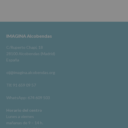
Destinatarios
:
Ver en Facebook
·
Compartir
No
se
cederán
Alcobendas Imagina
datos
3 meses hace
a
terceros,
#imaginaalcobendas
#alcobendas
#pau
#biblioteca
Footer
IMAGINA Alcobendas
salvo
obligación
Video
legal.
C/Ruperto Chapí, 18
Derechos:
Ver en Facebook
·
Compartir
28100 Alcobendas (Madrid)
De
España
acceso,
rectificación,
oij@imagina.alcobendas.org
supresión,
así
como
Tlf. 91 659 09 57
otros
derechos,
WhatsApp: 674 609 503
según
se
explica
Horario del centro
en
Lunes a viernes
la
mañanas de 9 – 14 h.
información