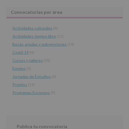
2016,
le
Barra
Convocatorias por área
informamos
de
lateral
las
características
Actividades culturales
(8)
principal
del
Actividades tiempo libre
(12)
tratamiento
de
Becas, ayudas y subvenciones
(14)
los
Covid-19
(4)
datos
personales
Cursos y talleres
(28)
recogidos:
Empleo
(9)
INFORMACIÓN
Jornadas de Estudios
(0)
SOBRE
PROTECCIÓN
Premios
(14)
DE
Programas Europeos
(9)
DATOS
(REGLAMENTO
EUROPEO
2016/679
de
27
abril
Publica tu convocatoria