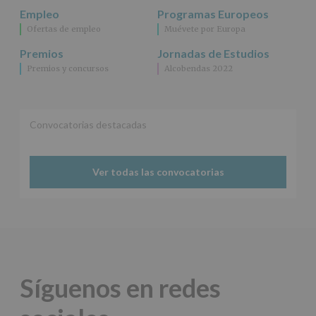
se
Empleo
Programas Europeos
cederán
Ofertas de empleo
Muévete por Europa
datos
a
Premios
Jornadas de Estudios
terceros,
Premios y concursos
Alcobendas 2022
salvo
obligación
legal.
Derechos:
De
Convocatorias destacadas
acceso,
rectificación,
supresión,
así
Ver todas las convocatorias
como
otros
derechos,
según
se
explica
en
la
Síguenos en redes
información
adicional.
Información