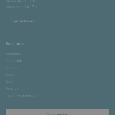
tardes de 16 – 20 h.
adicional.
Información
Agosto: de 9 a 17 h.
adicional
:
Puede
consultar
Contactanos
el
apartado
Aquí
Protegemos
tus
Secciones
Datos
de
Asesorías
nuestra
Formación
página
web:
Empleo
www.alcobendas.org
Salud
*
Ocio
Obligatorio
Agenda
Tablón de anuncios
Sugerencias