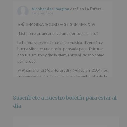
Alcobendas Imagina
está en La Esfera.
2 meses hace
☀️🎧 IMAGINA SOUND FEST SUMMER 🌴🔥
¿Listo para arrancar el verano por todo lo alto?
La Esfera vuelve a llenarse de música, diversión y
buena vibra en una noche pensada para disfrutar
con tus amigos y dar la bienvenida al verano como
se merece.
🎶 @zamarra_dj @danferprodj y @djfabian_2004 nos
traerán todos sus temazos, el mejor ambiente de la
ciudad y un plan que no te puedes perder.
🌅 Porque este
...
Ver más
Suscríbete a nuestro boletín para estar al
Foto
día
Ver en Facebook
·
Compartir