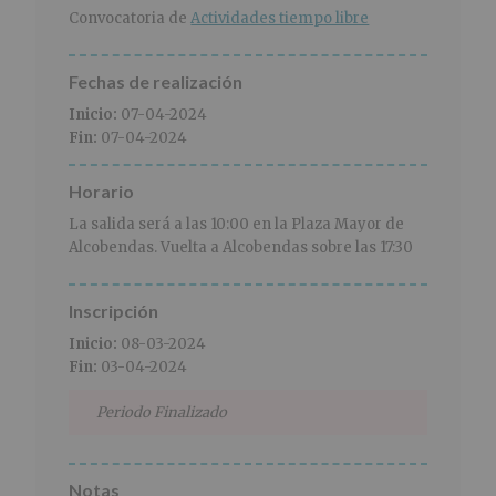
r
n
l
Convocatoria de
Actividades tiempo libre
i
c
p
n
i
r
c
p
i
Fechas de realización
i
a
n
Inicio:
07-04-2024
p
l
c
Fin:
07-04-2024
a
i
l
p
Horario
a
l
La salida será a las 10:00 en la Plaza Mayor de
Alcobendas. Vuelta a Alcobendas sobre las 17:30
Inscripción
Inicio:
08-03-2024
Fin:
03-04-2024
Periodo Finalizado
Notas