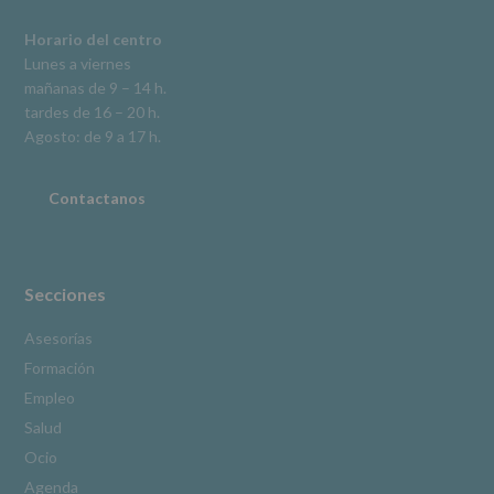
se
explica
Horario del centro
en
Lunes a viernes
la
mañanas de 9 – 14 h.
información
tardes de 16 – 20 h.
adicional.
Información
Agosto: de 9 a 17 h.
adicional
:
Puede
consultar
Contactanos
el
apartado
Aquí
Protegemos
tus
Secciones
Datos
de
Asesorías
nuestra
Formación
página
web:
Empleo
www.alcobendas.org
Salud
*
Ocio
Obligatorio
Agenda