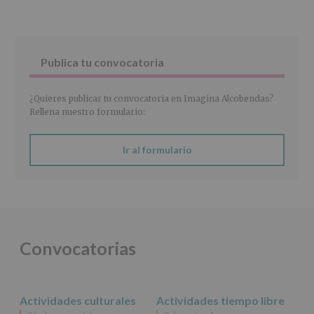
EUROPEO
2016/679
de
27
abril
Publica tu convocatoria
de
2016)
¿Quieres publicar tu convocatoria en Imagina Alcobendas?
Responsable
:
Rellena nuestro formulario:
AYUNTAMIENTO
DE
ALCOBENDAS.
Ir al formulario
Finalidad
:
Información
actividades
y
programas
participativos
para
Convocatorias
jóvenes.
Legitimación
:
Consentimiento
del
Actividades culturales
Actividades tiempo libre
interesado
para