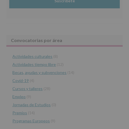
de
Protegemos tus Datos de nuestra página web:
27
www.alcobendas.org
de
abril
de
2016,
le
Barra
Convocatorias por área
informamos
de
lateral
las
características
Actividades culturales
(8)
principal
del
Actividades tiempo libre
(12)
tratamiento
de
Becas, ayudas y subvenciones
(14)
los
Covid-19
(4)
datos
personales
Cursos y talleres
(28)
recogidos:
Empleo
(9)
INFORMACIÓN
Jornadas de Estudios
(0)
SOBRE
PROTECCIÓN
Premios
(14)
DE
Programas Europeos
(9)
DATOS
(REGLAMENTO