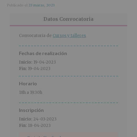
r
n
l
Publicado el
23 marzo, 2023
i
c
p
n
i
r
Datos Convocatoria
c
p
i
i
a
n
p
l
c
Convocatoria de
Cursos y talleres
a
i
l
p
Fechas de realización
a
l
Inicio:
19-04-2023
Fin:
19-04-2023
Horario
18h a 19:30h
Inscripción
Inicio:
24-03-2023
Fin:
18-04-2023