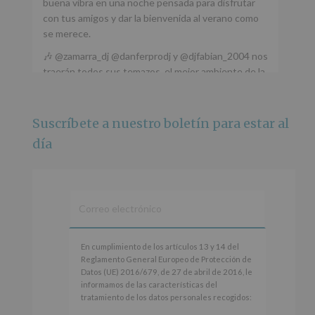
buena vibra en una noche pensada para disfrutar
con tus amigos y dar la bienvenida al verano como
se merece.
🎶 @zamarra_dj @danferprodj y @djfabian_2004 nos
traerán todos sus temazos, el mejor ambiente de la
ciudad y un plan que no te puedes perder.
🌅 Porque este
...
Ver más
Suscríbete a nuestro boletín para estar al
Foto
día
Ver en Facebook
·
Compartir
Alcobendas Imagina
está en Recinto
Ferial De Alcobendas.
3 meses hace
IMAGINA SOUND SAN ISDRO
En
En cumplimiento de los artículos 13 y 14 del
cumplimiento
Reglamento General Europeo de Protección de
Esta noche la Zona Joven saltará a ritmo de
de
Datos (UE) 2016/679, de 27 de abril de 2016, le
@s.hidalgo.v y @joel_jowe
los
informamos de las características del
artículos
tratamiento de los datos personales recogidos:
Dos fantásticas novedades para disfrutar sin parar.
13