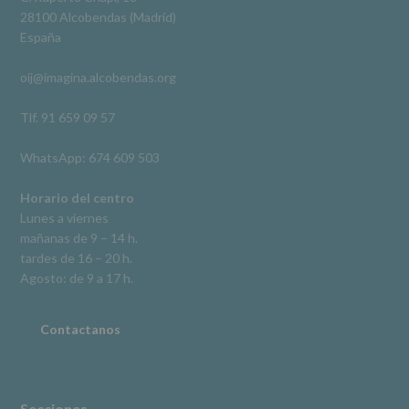
Derechos:
Ver en Facebook
·
Compartir
28100 Alcobendas (Madrid)
De
España
acceso,
rectificación,
oij@imagina.alcobendas.org
supresión,
así
como
Tlf. 91 659 09 57
otros
derechos,
WhatsApp: 674 609 503
según
se
explica
Horario del centro
en
Lunes a viernes
la
mañanas de 9 – 14 h.
información
tardes de 16 – 20 h.
adicional.
Información
Agosto: de 9 a 17 h.
adicional
:
Puede
consultar
Contactanos
el
apartado
Aquí
Protegemos
tus
Secciones