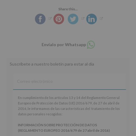
Share this...
Compartir
Envíalo por Whatsapp
en
whatsapp
Suscríbete a nuestro boletín para estar al día
En
En cumplimiento de los artículos 13 y 14 del Reglamento General
cumplimiento
Europeo de Protección de Datos (UE) 2016/679, de 27 de abril de
de
2016, le informamos de las características del tratamiento de los
los
datos personales recogidos:
artículos
13
INFORMACIÓN SOBRE PROTECCIÓN DE DATOS
y
(REGLAMENTO EUROPEO 2016/679 de 27 abril de 2016)
14