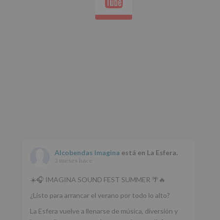
whatsap
de
nuestra
página
web:
www.alcobendas.org
*
Obligatorio
Alcobendas Imagina
está en La Esfera.
2 meses hace
☀️🎧 IMAGINA SOUND FEST SUMMER 🌴🔥
¿Listo para arrancar el verano por todo lo alto?
La Esfera vuelve a llenarse de música, diversión y