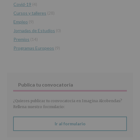
Covid-19
(4)
datos
personales
Cursos y talleres
(28)
recogidos:
Empleo
(9)
INFORMACIÓN
Jornadas de Estudios
(0)
SOBRE
PROTECCIÓN
Premios
(14)
DE
Programas Europeos
(9)
DATOS
(REGLAMENTO
EUROPEO
2016/679
de
27
abril
Publica tu convocatoria
de
2016)
¿Quieres publicar tu convocatoria en Imagina Alcobendas?
Responsable
:
Rellena nuestro formulario:
AYUNTAMIENTO
DE
ALCOBENDAS.
Ir al formulario
Finalidad
:
Información