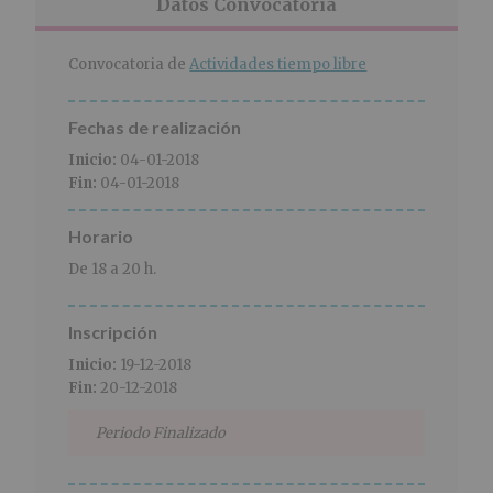
r
n
l
Datos Convocatoria
i
c
p
n
i
r
Convocatoria de
Actividades tiempo libre
c
p
i
i
a
n
p
l
c
Fechas de realización
a
i
Inicio:
04-01-2018
l
p
Fin:
04-01-2018
a
l
Horario
De 18 a 20 h.
Inscripción
Inicio:
19-12-2018
Fin:
20-12-2018
Periodo Finalizado