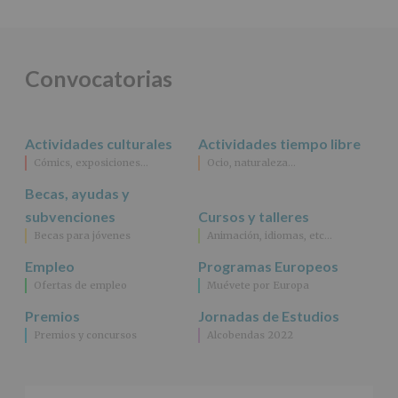
actividades
y
programas
participativos
para
Convocatorias
jóvenes.
Legitimación
:
Consentimiento
del
Actividades culturales
Actividades tiempo libre
interesado
para
Cómics, exposiciones…
Ocio, naturaleza…
este
fin
Becas, ayudas y
específico.
subvenciones
Cursos y talleres
Destinatarios
:
Becas para jóvenes
Animación, idiomas, etc…
No
se
Empleo
Programas Europeos
cederán
Ofertas de empleo
Muévete por Europa
datos
a
Premios
Jornadas de Estudios
terceros,
Premios y concursos
Alcobendas 2022
salvo
obligación
legal.
Derechos: